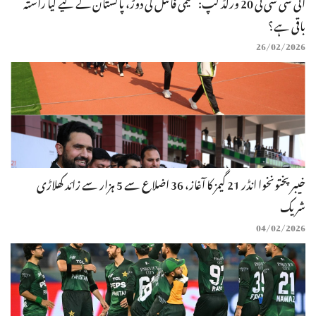
آئی سی سی ٹی 20 ورلڈ کپ: سیمی فائنل کی دوڑ، پاکستان کے لیے کیا راستہ
باقی ہے؟
26/02/2026
خیبر پختونخوا انڈر 21 گیمز کا آغاز، 36 اضلاع سے 5 ہزار سے زائد کھلاڑی
شریک
04/02/2026