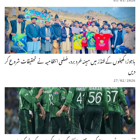
باجوڑ: کھیلوں کے فنڈز میں مبینہ خرد برد، ضلعی انتظامیہ نے تحقیقات شروع کر
دیں
27/02/2026