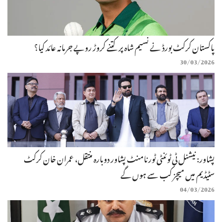
پاکستان کرکٹ بورڈ نے نسیم شاہ پر کتنے کروڑ روپے جرمانہ عائد کیا؟
30/03/2026
پشاور: نیشنل ٹی ٹوئنٹی ٹورنامنٹ پشاور دوبارہ منتقل، عمران خان کرکٹ
سٹیڈیم میں میچز کب سے ہوں گے
04/03/2026