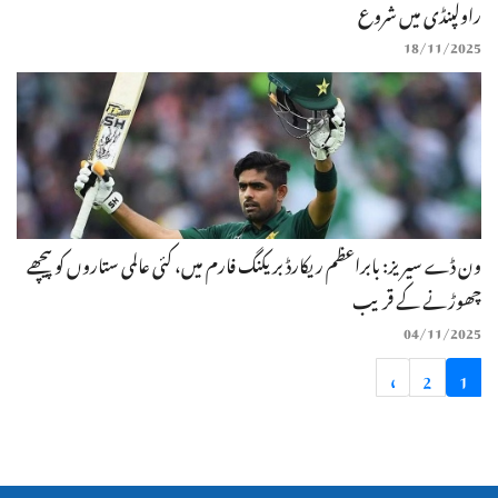
راولپنڈی میں شروع
18/11/2025
ون ڈے سیریز: بابراعظم ریکارڈ بریکنگ فارم میں، کئی عالمی ستاروں کو پیچھے
چھوڑنے کے قریب
04/11/2025
»
2
1