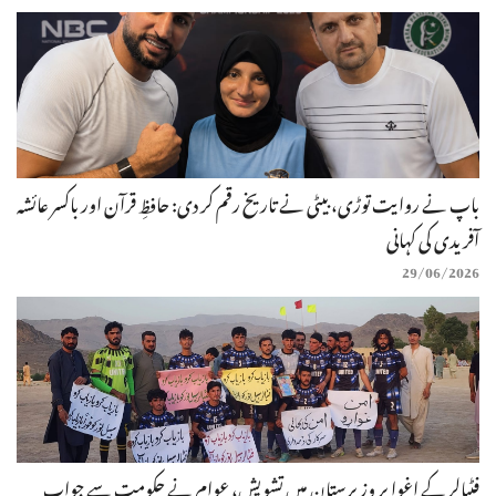
باپ نے روایت توڑی، بیٹی نے تاریخ رقم کر دی: حافظِ قرآن اور باکسر عائشہ
آفریدی کی کہانی
29/06/2026
فٹبالر کے اغوا پر وزیرستان میں تشویش، عوام نے حکومت سے جواب