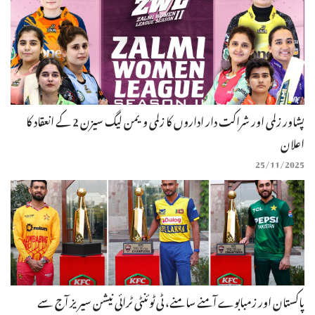
پشاور زلمی اور شراکت دار اداروں کا زلمی ویمن لیگ سیزن 2 کے انعقاد کا
اعلان
25/11/2025
پاکستان اور زمبابوے آمنے سامنے، ٹی ٹوئنٹی ٹرائی نیشن سیریز آج سے