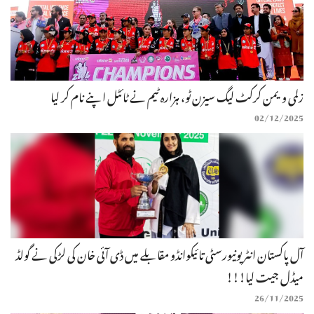
زلمی ویمن کرکٹ لیگ سیزن ٹو، ہزارہ ٹیم نے ٹائٹل اپنے نام کر لیا
02/12/2025
آل پاکستان انٹر یونیورسٹی تائیکوانڈو مقابلے میں ڈی آئی خان کی لڑکی نے گولڈ
میڈل جیت لیا!!!
26/11/2025