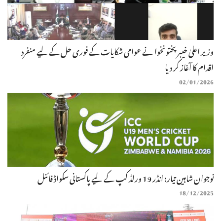
وزیر اعلیٰ خیبر پختونخوا نے عوامی شکایات کے فوری حل کے لیے منفرد
اقدام کا آغاز کر دیا
02/01/2026
نوجوان شاہین تیار: انڈر 19 ورلڈ کپ کے لیے پاکستانی سکواڈ فائنل
18/12/2025