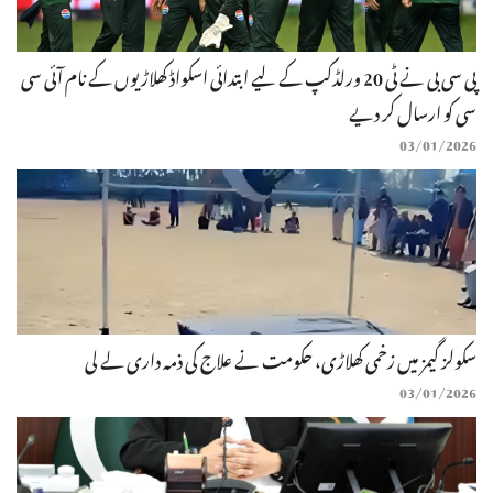
پی سی بی نے ٹی 20 ورلڈکپ کے لیے ابتدائی اسکواڈ کھلاڑیوں کے نام آئی سی
سی کو ارسال کر دیے
03/01/2026
سکولز گیمز میں زخمی کھلاڑی، حکومت نے علاج کی ذمہ داری لے لی
03/01/2026