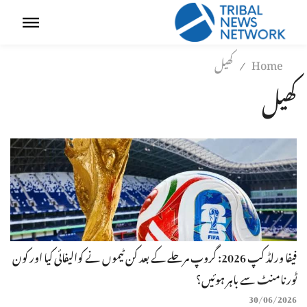
Home
کھیل
/
کھیل
فیفا ورلڈ کپ 2026: گروپ مرحلے کے بعد کن ٹیموں نے کوالیفائی کیا اور کون
ٹورنامنٹ سے باہر ہوئیں؟
30/06/2026