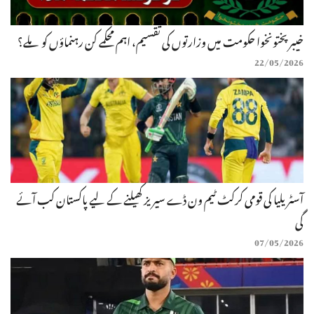
خیبرپختونخوا حکومت میں وزارتوں کی تقسیم، اہم محکمے کن رہنماؤں کو ملے؟
22/05/2026
آسٹریلیا کی قومی کرکٹ ٹیم ون ڈے سیریز کھیلنے کے لیے پاکستان کب آئے
گی
07/05/2026