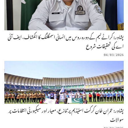
پشاور: کراٹے ٹیم کے دورہ روس میں انسانی اسمگلنگ کا انکشاف، ایف آئی
اے کی تحقیقات شروع
04/03/2026
پشاور: عمران خان کرکٹ اسٹیڈیم پر تنازع، معیار اور سیکیورٹی انتظامات پر
سوالات
03/03/2026