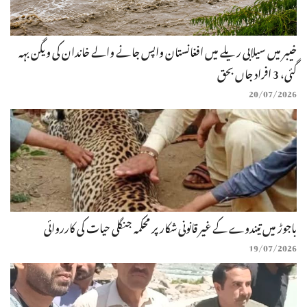
خیبر میں سیلابی ریلے میں افغانستان واپس جانے والے خاندان کی ویگن بہہ
گئی، 3 افراد جاں بحق
20/07/2026
باجوڑ میں تیندوے کے غیر قانونی شکار پر محکمہ جنگلی حیات کی کارروائی
19/07/2026