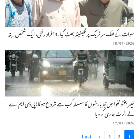
سوات کے فلک سر ٹریک پر گلیشیئر پھٹ گیا، 3 افراد زخمی، ایک شخص لاپتہ
18/07/2026
خیبرپختونخوا میں تیز بارشوں کا سلسلہ کب سے شروع ہوگا؟ پی ڈی ایم اے
نے الرٹ جاری کر دیا
17/07/2026
Last
»
3
2
1