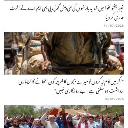
خیبرپختونخوا میں شدید بارشوں کی نئی پیش گوئی، پی ڈی ایم اے نے الرٹ
جاری کر دیا
31/07/2026
"اگر میں کام نہ کروں تو میرے بچوں کا خرچہ کون اٹھائے گا؟ بیماری
برداشت ہو سکتی ہے، بے روزگاری نہیں"
30/07/2026