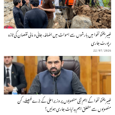
خیبرپختونخوا میں بارشوں سے اموات میں اضافہ، جانی و مالی نقصان کی تازہ
رپورٹ جاری
22/07/2026
خیبرپختونخوا کے اہم آبی منصوبوں پر وزیراعلیٰ کے بڑے فیصلے، کن
منصوبوں سے متعلق اہم ہدایات جاری ہوئیں؟