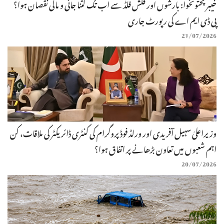
خیبرپختونخوا: بارشوں اور فلش فلڈ سے اب تک کتنا جانی و مالی نقصان ہوا؟
پی ڈی ایم اے کی رپورٹ جاری
21/07/2026
وزیراعلیٰ سہیل آفریدی اور ورلڈ فوڈ پروگرام کی کنٹری ڈائریکٹر کی ملاقات، کن
اہم شعبوں میں تعاون بڑھانے پر اتفاق ہوا؟
20/07/2026