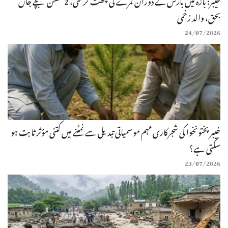
خیبر: باڑہ میں بارش کے دوران کمرے کی چھت گر گئی، 2 کمسن بچے جاں
بحق، والد زخمی
24/07/2026
خیبرپختونخوا کی شجرکاری مہم موسمیاتی تبدیلی سے نمٹنے میں کتنی مؤثر ثابت ہو
سکتی ہے؟
23/07/2026