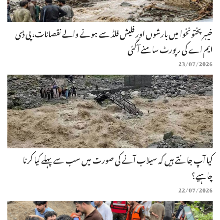
خیبرپختونخوا میں بارشوں اور فلیش فلڈ سے ہونے والے نقصانات، پی ڈی
ایم اے کی رپورٹ سامنے آگئی
23/07/2026
کیا آپ جانتے ہیں کہ سیلاب آنے کی صورت میں سب سے پہلے کیا کرنا
چاہیے؟
22/07/2026