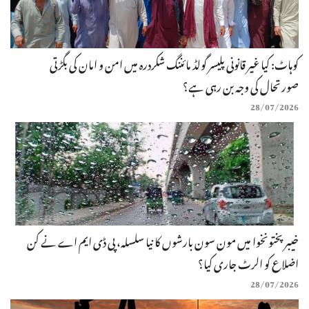
کوہاٹ: کیا غیر قانونی پلیسر گولڈ مائننگ شکردرہ میں امن و امان کی بگڑتی
صورتحال کی وجہ بن رہی ہے؟
28/07/2026
خیبرپختونخوا میں مون سون بارشوں کا نیا سلسلہ، پی ڈی ایم اے نے کن
اضلاع کو الرٹ جاری کیا؟
28/07/2026