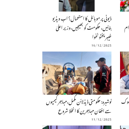
ڈیوٹی پر موبائل کا استعمال؟ اب ویڈیو
ام
بنائیں، حکومت کو بھیجیں،وزیر اعلیٰ
خیبرپختونخوا
16/12/2025
سلوک
نوشہرہ: حکومتی ڈیڈلائن مکمل،مہاجر کیمپوں
سے افغان مہاجرین کا انخلا شروع
11/12/2025