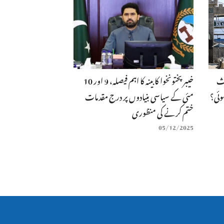
عث
خیبر پختونخوا کابینہ کا اہم فیصلہ، 9 اور 10
وئی؟
مئی کے سیاسی بنیادوں پر درج مقدمات
ختم کرنے کی منظوری
05/12/2025