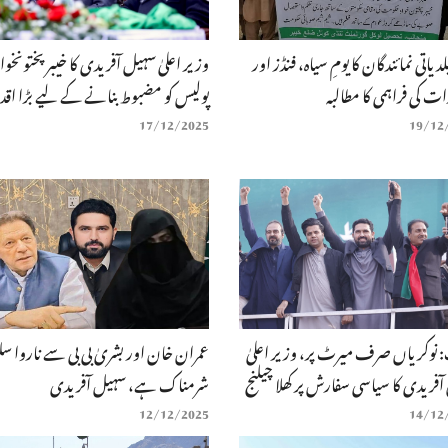
لدیاتی نمائندگان کا یومِ سیاہ، فنڈز اور
وزیر اعلیٰ سہیل آفریدی کا خیبر پختونخوا
ات کی فراہمی کا مطالبہ
پولیس کو مضبوط بنانے کے لیے بڑا اقد
17/12/2025
19/12
 نوکریاں صرف میرٹ پر، وزیر اعلیٰ
عمران خان اور بشریٰ بی بی سے ناروا 
فریدی کا سیاسی سفارش پر کھلا چیلنج
شرمناک ہے، سہیل آفریدی
12/12/2025
14/12