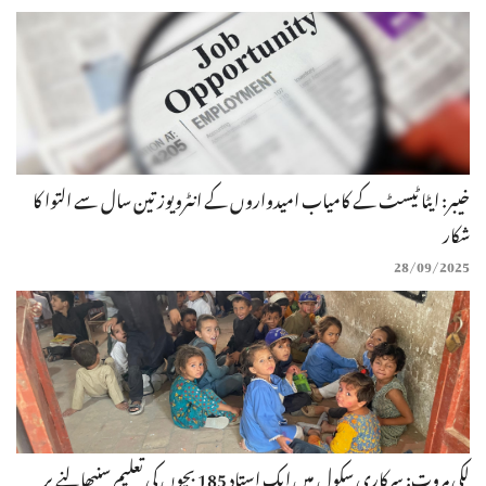
خیبر: ایٹا ٹیسٹ کے کامیاب امیدواروں کے انٹرویوز تین سال سے التوا کا
شکار
28/09/2025
لکی مروت: سرکاری سکول میں ایک استاد 185 بچوں کی تعلیم سنبھالنے پر