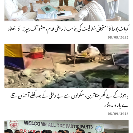
کوہاٹ بورڈ کا امتحانی شفافیت کی جانب تاریخی قدم، "شو آف پیپرز" کا انعقاد
08/09/2025
باجوڑ کے بے گھر متاثرین، سکولوں سے بے دخلی کے بعد کھلے آسمان تلے
بے یار و مددگار
08/09/2025