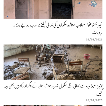
خیبرپختونخوا:سیلاب متاثرہ سکولوں کی بحالی کیلئے 2 ارب روپے درکار،
رپورٹ
26/08/2025
بونیر: سیلاب سے بھائی کلے سکول شدید متاثر، طلبہ کے بیگز اور کتابیں بھی بہہ
گئیں
26/08/2025