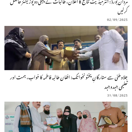
مردان بورڈ : انٹرمیڈیٹ نتائج کا اعلان، طالبات نے پہلی دو پوزیشنز حاصل
کرلیں
02/09/2025
جلاوطنی سے ستارگانِ پختونخوا تک: افغان طالبہ فاطمہ کا خواب، ہمت اور
تعلیمی جہدوجہد
31/08/2025