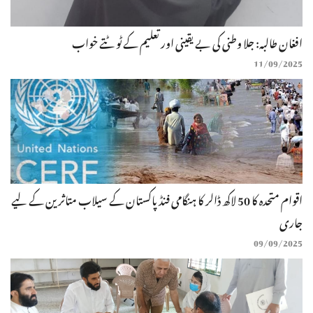
افغان طالبہ: جلا وطنی کی بے یقینی اور تعلیم کے ٹوٹتے خواب
11/09/2025
اقوام متحدہ کا 50 لاکھ ڈالر کا ہنگامی فنڈ پاکستان کے سیلاب متاثرین کے لیے
جاری
09/09/2025