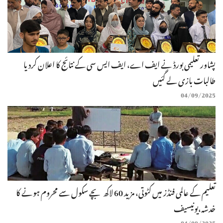
پشاور تعلیمی بورڈ نے ایف اے، ایف ایس سی کے نتائج کا اعلان کردیا
طالبات بازی لے گئیں
04/09/2025
تعلیم کے عالمی فنڈز میں کٹوتی، مزید 60 لاکھ بچے سکول سے محروم ہونے کا
خدشہ،یونیسیف
04/09/2025