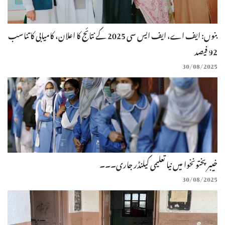
بنوں: ایف اے، ایف ایس سی 2025 کے نتائج کا اعلان، کامیابی کا تناسب
92 فیصد
30/08/2025
خیبرپختونخوا میں نیا تعلیمی کیلنڈر جاری۔۔۔
30/08/2025