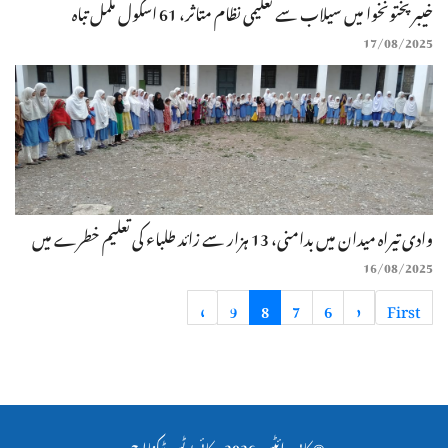
خیبرپختونخوا میں سیلاب سے تعلیمی نظام متاثر، 61 اسکول مکمل تباہ
17/08/2025
وادی تیراہ میدان میں بدامنی، 13 ہزار سے زائد طلباء کی تعلیم خطرے میں
16/08/2025
»
9
8
7
6
«
First
© کاپی رائٹس 2026
سکائی بوٹس ٹیکنالوجی