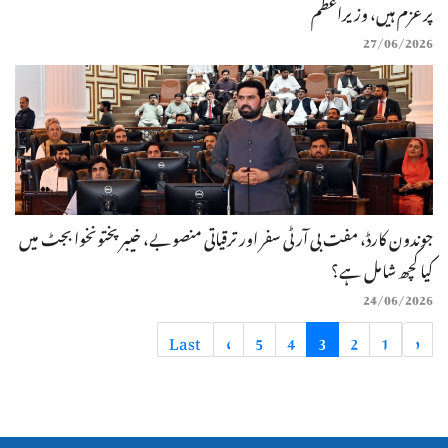
پرعزم ہیں، وزیراعظم
27/06/2026
جوندون کارڈ، مفت بی آر ٹی سفر اور ترقیاتی منصوبے، خیبرپختونخوا بجٹ میں
کیا کچھ شامل ہے؟
24/06/2026
Last
»
5
4
3
2
1
«