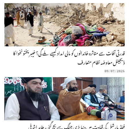
قدرتی آفات سے متاثرہ خاندانوں کو مالی امداد کیسے ملے گی؟ خیبرپختونخوا کا
ڈیجیٹل معاوضہ نظام متعارف
09/07/2026
فیلڈ مارشل کی قیادت میں دنیا بڑی جنگ سے بچ گئی، طاہر اشرفی