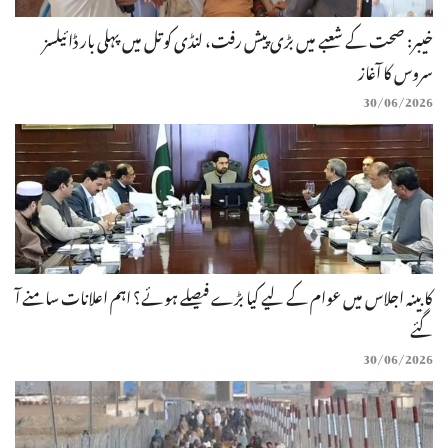
خیبر: صحت کے شعبے میں بڑی پیش رفت، لنڈی کوتل میں پہلی بار ڈائیلسز
سروس کا آغاز
30/06/2026
کابینہ اجلاس میں عوام کے لیے کیا بڑے فیصلے ہوئے؟ اہم اعلانات سامنے آ
گئے
30/06/2026