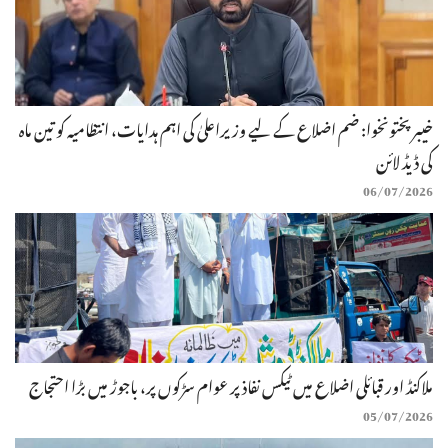
خیبرپختونخوا: ضم اضلاع کے لیے وزیراعلیٰ کی اہم ہدایات، انتظامیہ کو تین ماہ
کی ڈیڈ لائن
06/07/2026
ملاکنڈ اور قبائلی اضلاع میں ٹیکس نفاذ پر عوام سڑکوں پر، باجوڑ میں بڑا احتجاج
05/07/2026