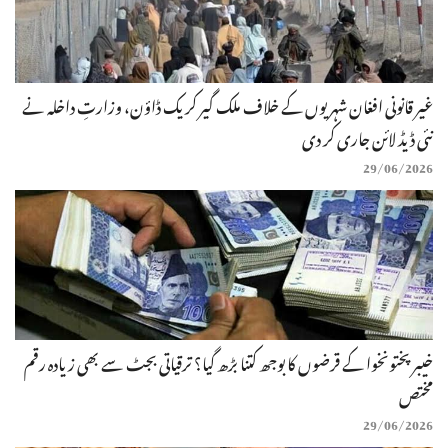
غیر قانونی افغان شہریوں کے خلاف ملک گیر کریک ڈاؤن، وزارتِ داخلہ نے
نئی ڈیڈ لائن جاری کر دی
29/06/2026
خیبر پختونخوا کے قرضوں کا بوجھ کتنا بڑھ گیا؟ ترقیاتی بجٹ سے بھی زیادہ رقم
مختص
29/06/2026