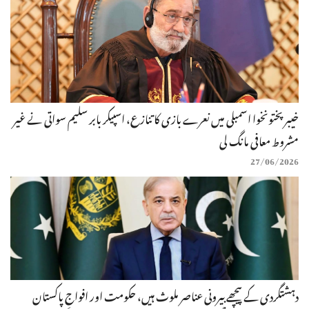
خیبرپختونخوا اسمبلی میں نعرے بازی کا تنازع، اسپیکر بابر سلیم سواتی نے غیر
مشروط معافی مانگ لی
27/06/2026
دہشتگردی کے پیچھے بیرونی عناصر ملوث ہیں، حکومت اور افواجِ پاکستان