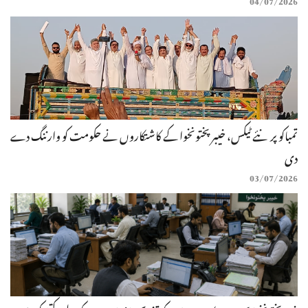
تمباکو پر نئے ٹیکس، خیبرپختونخوا کے کاشتکاروں نے حکومت کو وارننگ دے
دی
03/07/2026