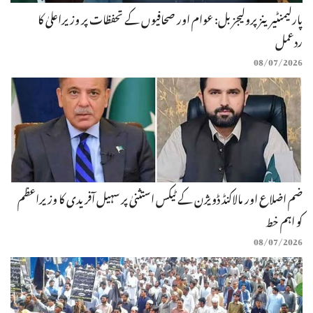
پارلیمنٹیرینز پرولیجز بل: عوام اور صحافیوں کے تحفظات پر وزیراعلیٰ کا
ردعمل
08/07/2026
ضم اضلاع اور مالاکنڈ ڈویژن کے ٹیکس استثنیٰ پر سہیل آفریدی کا وزیراعظم
کو اہم خط
08/07/2026