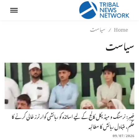
Home
سیاست
/
سیاست
خیبر: نرسنگ و میڈیکل کالج کے لیے اساتذہ کو رہائشی کوارٹرز خالی کرنے کا
حکم، متبادل رہائش کا مطالبہ
09/07/2026