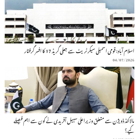
اسلام آباد: قومی اسمبلی سیکرٹریٹ سے جعلی گریڈ 17 کا افسر گرفتار
04/07/2026
مالاکنڈ ڈویژن سے متعلق وزیراعلیٰ سہیل آفریدی نے کون سے اہم فیصلے
کیے؟
04/07/2026