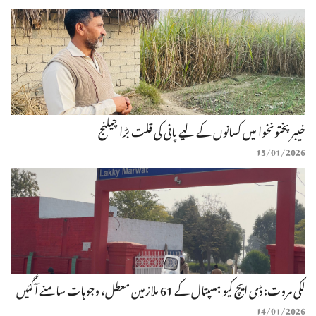
خیبر پختونخوا میں کسانوں کے لیے پانی کی قلت بڑا چیلنج
15/01/2026
لکی مروت: ڈی ایچ کیو ہسپتال کے 61 ملازمین معطل، وجوہات سامنے آگئیں
14/01/2026