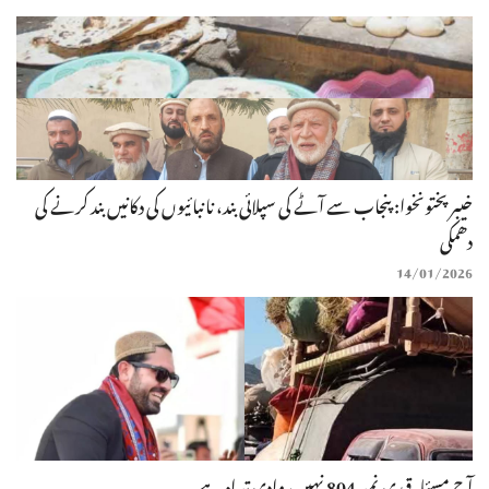
خیبر پختونخوا: پنجاب سے آٹے کی سپلائی بند، نانبائیوں کی دکانیں بند کرنے کی
دھمکی
14/01/2026
آج مسئلہ قیدی نمبر 804 نہیں، وادی تیراہ ہے