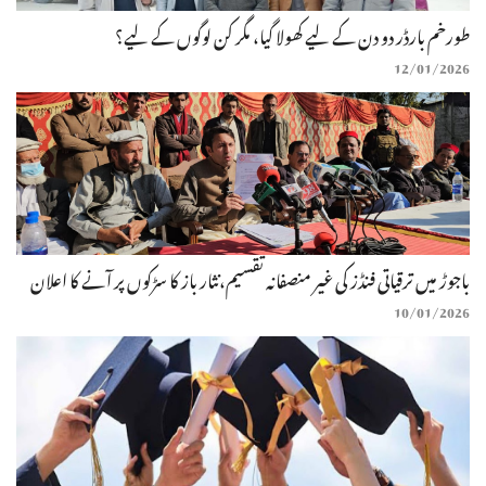
طورخم بارڈر دو دن کے لیے کھولا گیا، مگر کن لوگوں کے لیے؟
12/01/2026
باجوڑ میں ترقیاتی فنڈز کی غیر منصفانہ تقسیم،نثار باز کا سڑکوں پر آنے کا اعلان
10/01/2026