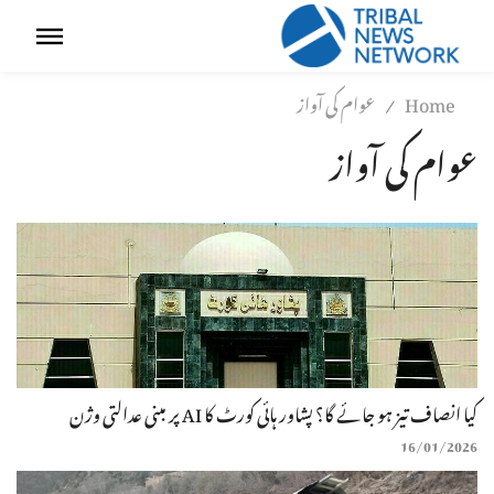
Home
عوام کی آواز
/
عوام کی آواز
کیا انصاف تیز ہو جائے گا؟ پشاور ہائی کورٹ کا AI پر مبنی عدالتی وژن
16/01/2026