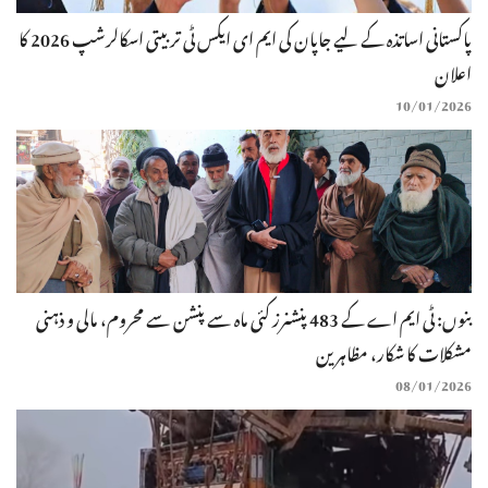
پاکستانی اساتذہ کے لیے جاپان کی ایم ای ایکس ٹی تربیتی اسکالرشپ 2026 کا
اعلان
10/01/2026
بنوں: ٹی ایم اے کے 483 پنشنرز کئی ماہ سے پنشن سے محروم، مالی و ذہنی
مشکلات کا شکار، مظاہرین
08/01/2026