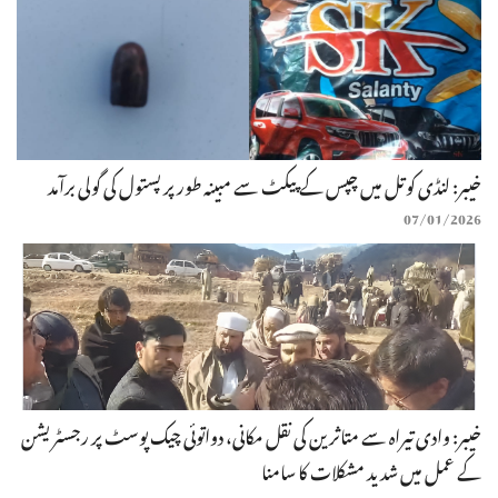
خیبر: لنڈی کوتل میں چپس کے پیکٹ سے مبینہ طور پر پستول کی گولی برآمد
07/01/2026
خیبر: وادی تیراہ سے متاثرین کی نقل مکانی، دواتوئی چیک پوسٹ پر رجسٹریشن
کے عمل میں شدید مشکلات کا سامنا