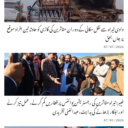
وادی تیراہ سے نقل مکانی کے دوران متاثرین کی گاڑی کو حادثہ تین افراد موقع
پر جاں بحق
07/01/2026
خیبر: تیراہ متاثرین کی رجسٹریشن پوائنٹس پر قطاریں کم کرنے، عمل تیز کرنے
اور اہلکار بڑھانے کی ہدایت،عبدالغنی آفریدی
07/01/2026