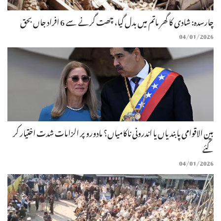
چارسدہ: شادی کا گھر ماتم میں بدل گیا، چھت گرنے سے 6 افراد جاں بحق
04/01/2026
بین الاقوامی پابندیاں یا اندرونی ناکامیاں؟ مادورو پر الزامات شدت اختیار کر
گئے
04/01/2026