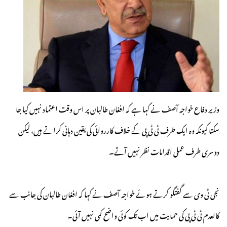
وزیر دفاع خواجہ آصف نے کہا ہے کہ افغان طالبان پر اس وقت اعتماد نہیں کیا جا
سکتا کیونکہ وہ ایک طرف ٹی ٹی پی کے خلاف کارروائی کی یقین دہانی کراتے ہیں، لیکن
دوسری طرف عملی اقدامات نظر نہیں آتے۔
نجی ٹی وی سے گفتگو کرتے ہوئے خواجہ آصف نے کہا کہ افغان طالبان کی جانب سے
کالعدم ٹی ٹی پی کی حمایت میں اب تک کوئی واضح کمی نہیں آئی۔