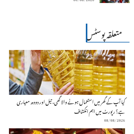
متعلقہ پوسٹس
کیا آپ کے گھر میں استعمال ہونے والا گھی، تیل اور دودھ معیاری
ہے؟ رپورٹ میں اہم انکشاف
08/08/2026