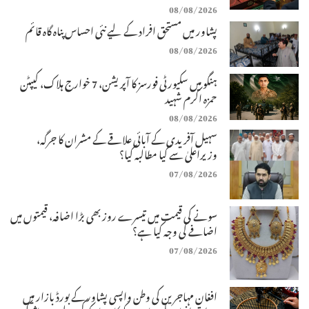
08/08/2026
پشاور میں مستحق افراد کے لیے نئی احساس پناہ گاہ قائم
08/08/2026
ہنگو میں سکیورٹی فورسز کا آپریشن، 7 خوارج ہلاک، کیپٹن
حمزہ اکرم شہید
08/08/2026
سہیل آفریدی کے آبائی علاقے کے مشران کا جرگہ،
وزیراعلیٰ سے کیا مطالبہ کیا؟
07/08/2026
سونے کی قیمت میں تیسرے روز بھی بڑا اضافہ، قیمتوں میں
اضافے کی وجہ کیا ہے؟
07/08/2026
افغان مہاجرین کی وطن واپسی پشاور کے بورڈ بازار میں