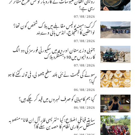
روایتی افغان ملبوسات کے کاروبار کو کس طرح متاثر کر
رہی ہے؟
07/08/2026
کرک: مبینہ پولیس مقابلے میں ہلاک شخص کون تھا؟
لواحقین کا احتجاج، انڈس ہائی وے بند
07/08/2026
جنوبی وزیرستان اور دیر میں سکیورٹی فورسز کی دو الگ
کارروائیوں میں 10 دہشتگرد ہلاک
07/08/2026
سونے کی قیمت نے نئی بلند سطح چھو لی، فی تولہ کتنے کا ہو
گیا؟
06/08/2026
کیا ہم کامیابی کو صرف نمبروں میں قید کر چکے ہیں؟
06/08/2026
سابقہ قبائلی اضلاع: کیا "لٹریسی فار آل اِن فاٹا" منصوبہ
مستقل سرکاری نظام کا حصہ بن سکے گا؟
06/08/2026