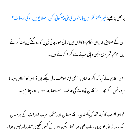
یہ بھی پڑھیے:
خیبرپختونخوا میں بارشوں کی نئی پیشگوئی، کن اضلاع میں ہوگی برسات؟
ان کے مطابق طالبان حکام ملاقاتوں میں زبانی طور پر ٹی ٹی پی کو روکنے کی بات کرتے
ہیں، تاہم تحریری یقین دہانی دینے سے گریز کرتے ہیں۔
وزیر دفاع نے کہا کہ اگر طالبان واقعی اپنا مؤقف بدل چکے ہیں تو اس کا اعلان میڈیا
رپورٹس کے بجائے افغان قیادت کی جانب سے باضابطہ طور پر ہونا چاہیے۔
خواجہ آصف کا کہنا تھا کہ پاکستان، افغانستان اور متحدہ عرب امارات کے درمیان
ایک سہ فریقی تحریری معاہدہ بھی ہوا تھا، لیکن اس کے کسی نکتے پر عملدرآمد نہیں ہوا۔