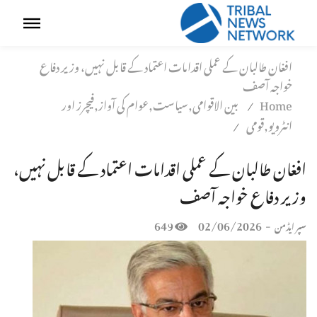
افغان طالبان کے عملی اقدامات اعتماد کے قابل نہیں، وزیر دفاع
خواجہ آصف
Home
بین الاقوامی,سیاست,عوام کی آواز,فیچرز اور
/
انٹرویو,قومی
/
افغان طالبان کے عملی اقدامات اعتماد کے قابل نہیں،
وزیر دفاع خواجہ آصف
649
02/06/2026
-
سپر ایڈمن