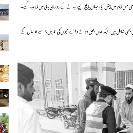
ریسکیو حکام کا کہنا ہے کہ ڈوبنے والے بچوں میں دو سگے بھائی بھی شامل ہیں، جبکہ جاں بحق ہونے والے بچوں کی عمریں 5 سے 8 سال کے