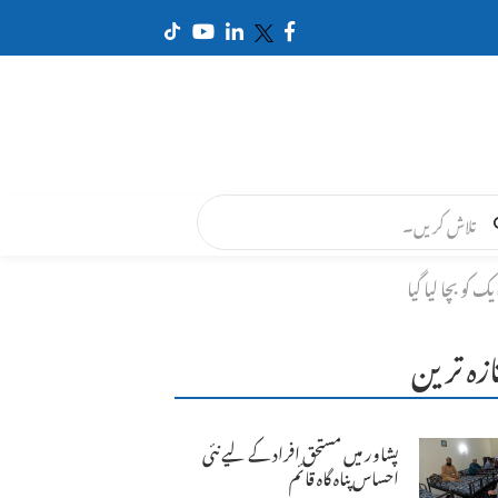
ازہ ترین
پشاور میں مستحق افراد کے لیے نئی
احساس پناہ گاہ قائم