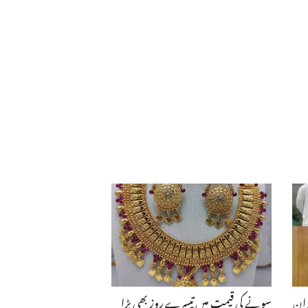
ران
سونے کی قیمت میں تیسرے روز بھی بڑا