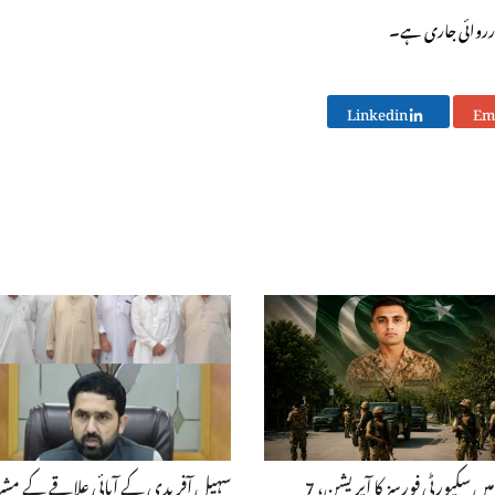
 کارروائی جاری ہے۔
Linkedin
ہنگو میں سکیورٹی فورسز کا آپریشن، 7
سہیل آفریدی کے آبائی علاقے کے مش