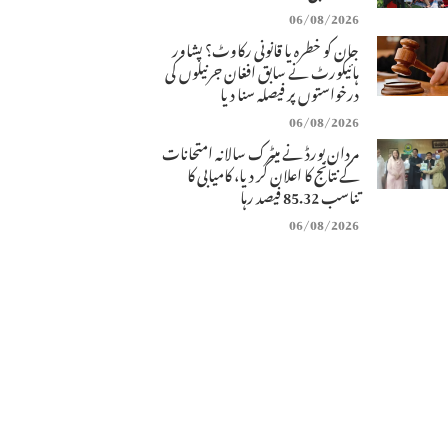
06/08/2026
جان کو خطرہ یا قانونی رکاوٹ؟ پشاور
ہائیکورٹ نے سابق افغان جرنیلوں کی
درخواستوں پر فیصلہ سنا دیا
06/08/2026
مردان بورڈ نے میٹرک سالانہ امتحانات
کے نتائج کا اعلان کر دیا، کامیابی کا
تناسب 85.32 فیصد رہا
06/08/2026