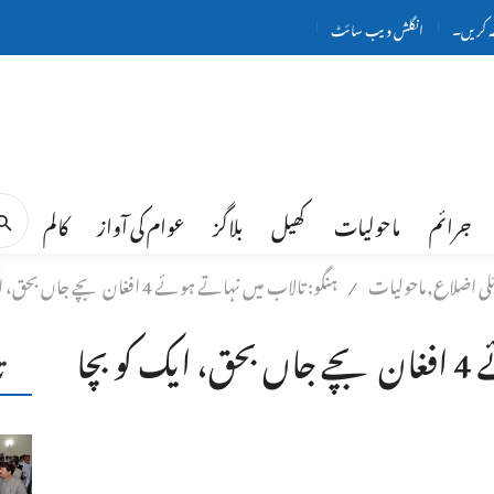
ہ کریں۔
انگلش ویب سائٹ
جرائم
ماحولیات
کھیل
بلاگز
عوام کی آواز
کالم
ئلی اضلاع,ماحولیات
ہنگو: تالاب میں نہاتے ہوئے 4 افغان بچے جاں بحق، ایک کو بچا لیا گیا
/
ہنگو: تالاب میں نہاتے ہوئے 4 افغان بچے جاں بحق، ایک کو بچا
ت