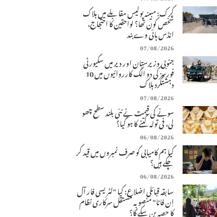
کرک: مبینہ پولیس مقابلے میں ہلاک
شخص کون تھا؟ لواحقین کا احتجاج،
انڈس ہائی وے بند
07/08/2026
جنوبی وزیرستان اور دیر میں سکیورٹی
فورسز کی دو الگ کارروائیوں میں 10
دہشتگرد ہلاک
07/08/2026
سونے کی قیمت نے نئی بلند سطح چھو
لی، فی تولہ کتنے کا ہو گیا؟
06/08/2026
کیا ہم کامیابی کو صرف نمبروں میں قید کر
چکے ہیں؟
06/08/2026
سابقہ قبائلی اضلاع: کیا "لٹریسی فار آل
اِن فاٹا" منصوبہ مستقل سرکاری نظام
کا حصہ بن سکے گا؟