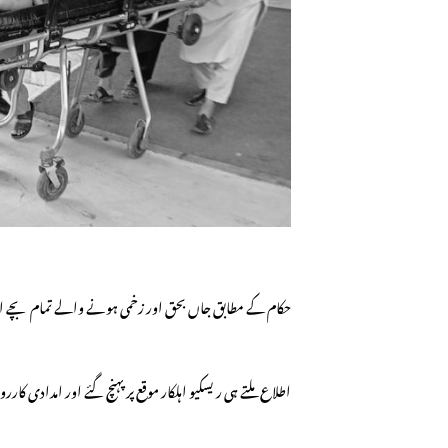
حکام کے مطابق جاں بحق اور زخمی ہونے والے تمام بچے 
اطلاع ملتے ہی ریسکیو اہلکار موقع پر پہنچ گئے اور امدادی کا