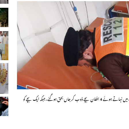
خیبرپختونخوا کے ضلع ہنگو کے علاقے کوٹکی میں پانی کے تالاب میں نہاتے ہوئے 4 افغان بچے ڈوب کر جاں بحق ہوگئے، جبکہ ایک بچے کو