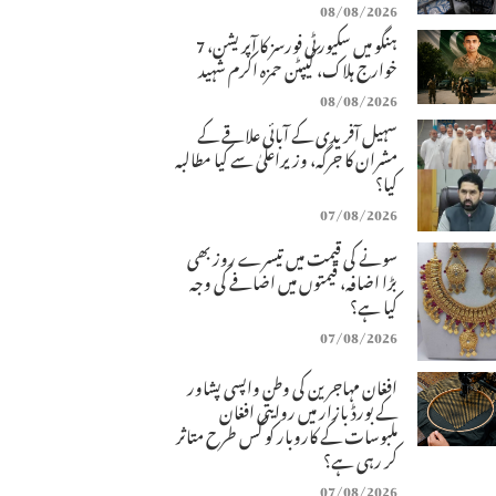
08/08/2026
ہنگو میں سکیورٹی فورسز کا آپریشن، 7
خوارج ہلاک، کیپٹن حمزہ اکرم شہید
08/08/2026
سہیل آفریدی کے آبائی علاقے کے
مشران کا جرگہ، وزیراعلیٰ سے کیا مطالبہ
کیا؟
07/08/2026
سونے کی قیمت میں تیسرے روز بھی
بڑا اضافہ، قیمتوں میں اضافے کی وجہ
کیا ہے؟
07/08/2026
افغان مہاجرین کی وطن واپسی پشاور
کے بورڈ بازار میں روایتی افغان
ملبوسات کے کاروبار کو کس طرح متاثر
کر رہی ہے؟
07/08/2026