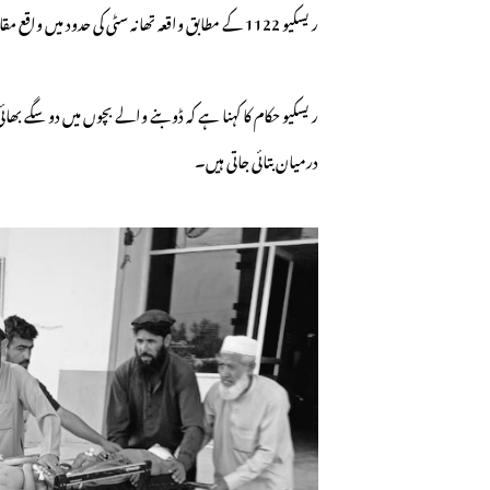
ریسکیو 1122 کے مطابق واقعہ تھانہ سٹی کی حدود میں واقع مقامی منی ڈیم میں پیش آیا، جہاں پانچ بچے نہانے کے دوران پانی میں ڈوب گئے۔
درمیان بتائی جاتی ہیں۔