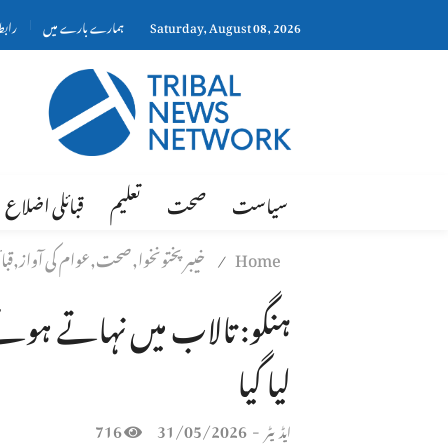
Saturday, August 08, 2026
ہمارے بارے میں
رابط
سیاست
صحت
تعلیم
قبائلی اضلاع
Home
خیبر پختونخوا,صحت,عوام کی آواز,قبا
/
لیا گیا
716
31/05/2026
-
ایڈیٹر