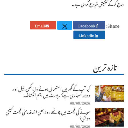
درج کرکے تفتیش شروع کردی ہے۔
Share:
Email
Facebook
Linkedin
تازہ ترین
کیا آپ کے گھر میں استعمال ہونے والا گھی، تیل اور
دودھ معیاری ہے؟ رپورٹ میں اہم انکشاف
08/08/2026
سونے کی قیمت میں چوتھے روز بھی اضافہ، نئی قیمت کتنی
ہوگئی؟
08/08/2026