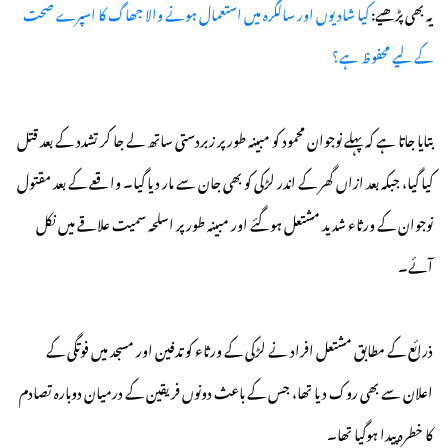
یہ بھی پڑھیے:
کیا شادیوں اور سالگرہ میں استعمال ہونے والا جھاگ کا اسپرے صحت
کے لیے محفوظ ہے؟
بتایا جاتا ہے کہ پہلے نوجوان محمود کو مبینہ طور پر زبردستی ساتھ لے جا کر تشدد کے بعد قتل
کیا گیا، جبکہ بعد ازاں گھر کے اندر لڑکی کو بھی جان سے مار دیا گیا۔ واقعے کے بعد مقتول
نوجوان کے ورثاء شدید مشتعل ہوگئے اور مبینہ طور پر اسلحہ سمیت علاقے میں نکل
آئے۔
ذرائع کے مطابق مشتعل افراد نے لڑکی کے ورثاء کو تدفین اور مسجد میں فوتگی کے
اعلان سے بھی روک دیا تھا، جس کے باعث دونوں فریقین کے درمیان دوبارہ تصادم
کا خطرہ پیدا ہوگیا تھا۔