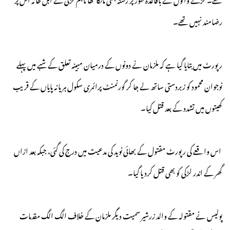
رضامند نہیں تھے۔
رپورٹ میں بتایا گیا ہے کہ ملزمان نے دونوں کے درمیان مبینہ تعلق کے شبے میں پہلے
نوجوان محمود کو زبردستی ساتھ لے جا کر گورنمنٹ پرائمری سکول ہریانہ پایاں کے قریب
کھیتوں میں تشدد کے بعد قتل کیا۔
اس واقعے کی رپورٹ مقتول کے بھائی نوید کی مدعیت میں درج کی گئی، جبکہ بعد ازاں
گھر کے اندر لڑکی کو بھی قتل کردیا گیا۔
پولیس نے مقتولہ کے والد زرشیر سمیت دیگر ملزمان کے خلاف الگ الگ مقدمات