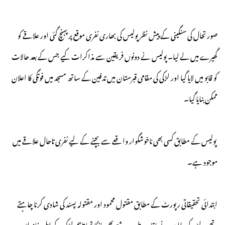
صورتحال کی سنگینی کے پیش نظر پولیس کی بھاری نفری موقع پر پہنچ گئی اور علاقے کو
گھیرے میں لے لیا۔ پولیس نے دونوں فریقین سے مذاکرات کیے جس کے بعد حالات
کو قابو میں لایا گیا اور لڑکی کی مقامی قبرستان میں تدفین کے ساتھ مسجد میں فوتگی کا اعلان
ممکن بنایا گیا۔
پولیس کے مطابق کسی بھی ناخوشگوار واقعے سے بچنے کے لیے نفری تاحال علاقے میں
موجود ہے۔
ابتدائی تحقیقاتی رپورٹ کے مطابق مقتول محمود اور مقتولہ پسند کی شادی کرنا چاہتے
تھے۔ لڑکے والوں نے باقاعدہ طور پر رشتہ بھی مانگا تھا تاہم لڑکی کے اہل خانہ اس پر