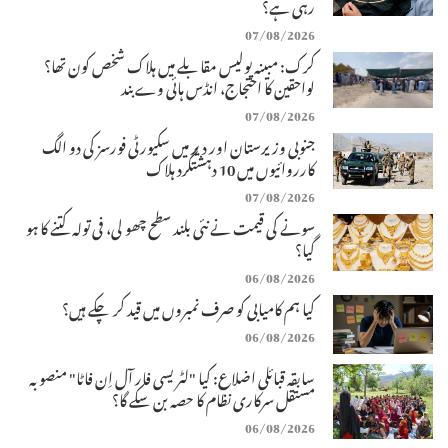
رہی ہے؟
07/08/2026
کرک: مبینہ پولیس مقابلے میں ہلاک شخص کون تھا؟
لواحقین کا احتجاج، انڈس ہائی وے بند
07/08/2026
جنوبی وزیرستان اور دیر میں سکیورٹی فورسز کی دو الگ
کارروائیوں میں 10 دہشتگرد ہلاک
07/08/2026
سونے کی قیمت نے نئی بلند سطح چھو لی، فی تولہ کتنے کا ہو
گیا؟
06/08/2026
کیا ہم کامیابی کو صرف نمبروں میں قید کر چکے ہیں؟
06/08/2026
سابقہ قبائلی اضلاع: کیا "لٹریسی فار آل اِن فاٹا" منصوبہ
مستقل سرکاری نظام کا حصہ بن سکے گا؟
06/08/2026