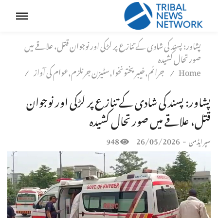
پشاور: پسند کی شادی کے تنازع پر لڑکی اور نوجوان قتل، علاقے میں
صورتحال کشیدہ
Home
جرائم,خیبر پختونخوا,سٹیزن جرنلزم,عوام کی آواز
/
/
پشاور: پسند کی شادی کے تنازع پر لڑکی اور نوجوان
قتل، علاقے میں صورتحال کشیدہ
948
26/05/2026
-
سپر ایڈمن