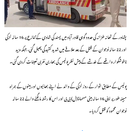
پشاور کے تھانہ خزانہ کی حدود گوہی قادر آباد میں پسند کی شادی کے تنازع پر 16 سالہ لڑکی
اور 22 سالہ نوجوان کے قتل کے بعد علاقے میں شدید کشیدگی پھیل گئی، جبکہ مزید
ناخوشگوار واقعے کے خدشے کے پیش نظر پولیس کی بھاری نفری تعینات کردی گئی۔
پولیس کے مطابق اتوار کے روز لڑکی کے والد نے اپنے بھائیوں اور بیٹوں کے ہمراہ
مبینہ طور پر اپنی 16 سالہ بیٹی مسماة (ل) بی بی اور اس کا رشتہ مانگنے والے 22 سالہ
نوجوان محمود کو قتل کردیا۔