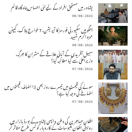
پشاور میں مستحق افراد کے لیے نئی احساس پناہ گاہ قائم
08/08/2026
ہنگو میں سکیورٹی فورسز کا آپریشن، 7 خوارج ہلاک، کیپٹن
حمزہ اکرم شہید
08/08/2026
سہیل آفریدی کے آبائی علاقے کے مشران کا جرگہ،
وزیراعلیٰ سے کیا مطالبہ کیا؟
07/08/2026
سونے کی قیمت میں تیسرے روز بھی بڑا اضافہ، قیمتوں میں
اضافے کی وجہ کیا ہے؟
07/08/2026
افغان مہاجرین کی وطن واپسی پشاور کے بورڈ بازار میں
روایتی افغان ملبوسات کے کاروبار کو کس طرح متاثر کر