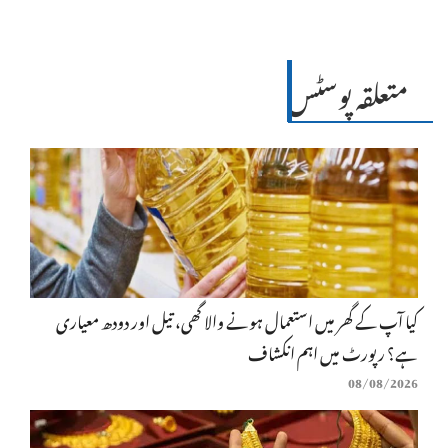
متعلقہ پوسٹس
کیا آپ کے گھر میں استعمال ہونے والا گھی، تیل اور دودھ معیاری
ہے؟ رپورٹ میں اہم انکشاف
08/08/2026