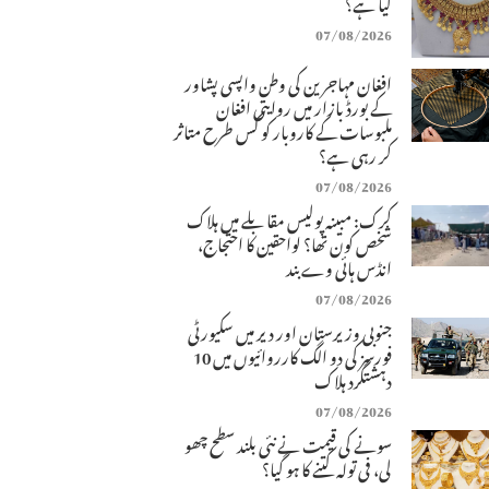
کیا ہے؟
07/08/2026
افغان مہاجرین کی وطن واپسی پشاور
کے بورڈ بازار میں روایتی افغان
ملبوسات کے کاروبار کو کس طرح متاثر
کر رہی ہے؟
07/08/2026
کرک: مبینہ پولیس مقابلے میں ہلاک
شخص کون تھا؟ لواحقین کا احتجاج،
انڈس ہائی وے بند
07/08/2026
جنوبی وزیرستان اور دیر میں سکیورٹی
فورسز کی دو الگ کارروائیوں میں 10
دہشتگرد ہلاک
07/08/2026
سونے کی قیمت نے نئی بلند سطح چھو
لی، فی تولہ کتنے کا ہو گیا؟