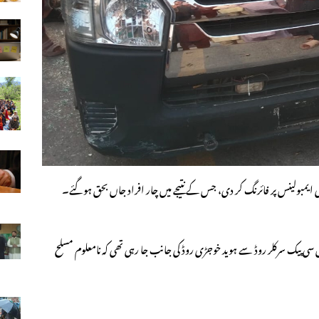
ی ایمبولینس پر فائرنگ کر دی، جس کے نتیجے میں چار افراد جاں بحق ہوگئے۔
ی پیک سرکلر روڈ سے ہوید خوجڑی روڈ کی جانب جا رہی تھی کہ نامعلوم مسلح