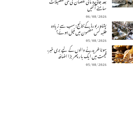
بعد جانی و مالی نقصان کی نئی تفصیلات
سامنے آگئیں
06/08/2026
پشاور بورڈ کے نتائج: سب سے زیادہ
طلبہ کس مضمون میں فیل ہوئے؟
05/08/2026
سونا خریدنے والوں کے لیے بری خبر،
قیمت میں ایک بار پھر بڑا اضافہ
05/08/2026