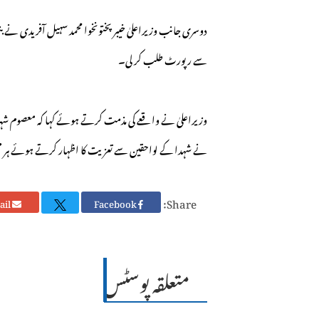
دوسری جانب وزیراعلیٰ خیبرپختونخوا محمد سہیل آفریدی نے بن
سے رپورٹ طلب کر لی۔
وزیراعلیٰ نے واقعے کی مذمت کرتے ہوئے کہا کہ معصوم شہر
نے شہدا کے لواحقین سے تعزیت کا اظہار کرتے ہوئے ہر ممک
Share:
Email
Facebook
متعلقہ پوسٹس