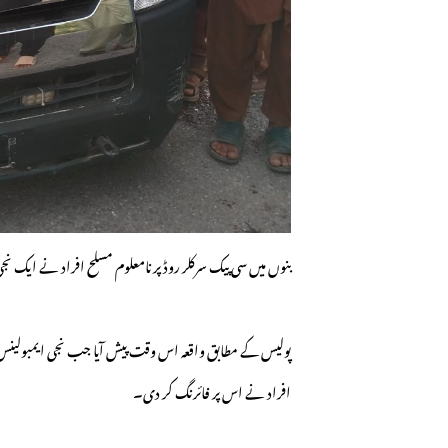
بنوں میں سی پیک سرکلر روڈ پر نامعلوم مسلح افراد نے ایک نج
پولیس کے مطابق واقعہ اس وقت پیش آیا جب نجی ایمبولینس س
افراد نے اس پر فائرنگ کر دی۔