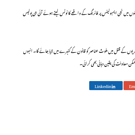
وں میں نجی ایمبولینس پر فائرنگ کے واقعے کا نوٹس لیتے ہوئے آئی جی پولیس
یوں کے قتل میں ملوث عناصر کو قانون کے کٹہرے میں لایا جائے گا۔ انہوں
ن معاونت کی یقین دہانی بھی کرائی۔
Linkedin