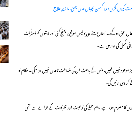
 جاں بحق ہوگئے۔ اطلاع ملتے ہی پولیس موقع پر پہنچ گئی اور لاشوں کو ڈسٹرکٹ
روائی مکمل کی جا رہی ہے۔
یز موجود نہیں تھیں، جس کے باعث ان کی شناخت تاحال نہیں ہو سکی۔ حکام کا
 کر دی جائیں گی۔
 گردی کا معلوم ہوتا ہے، تاہم حملے کی نوعیت اور محرکات کے حوالے سے حتمی