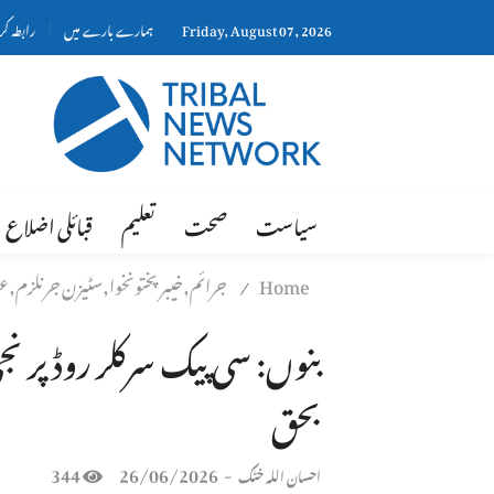
Friday, August 07, 2026
ہمارے بارے میں
رابطہ ک
سیاست
صحت
تعلیم
قبائلی اضلاع
Home
جرائم,خیبر پختونخوا,سٹیزن جرنلزم,عو
/
بحق
344
26/06/2026
-
احسان اللہ خٹک