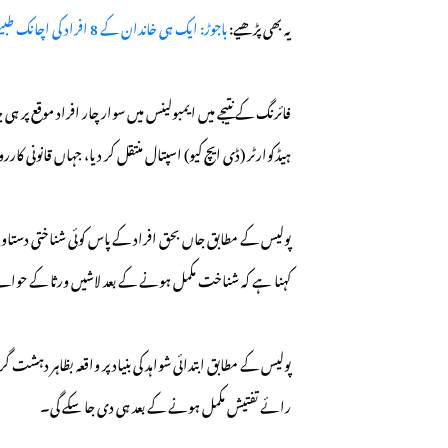
یہ بھی پڑھیے:
باجوڑ: ایک ہی خاندان کے 8 افراد کی اچانک طبیعت کیوں بگڑی؟ دو کمسن بچیاں جاں بحق، 6 زیرِ علاج
فائرنگ کے نتیجے میں ایمبولینس میں سوار چار افراد موقع پر ہی
ہیڈکوارٹر (ڈی ایچ کیو) اسپتال منتقل کر دیا، جہاں قانونی کار
پولیس کے مطابق جاں بحق افراد کے پاس کوئی شناختی دستاو
کہنا ہے کہ شناخت مکمل ہونے کے بعد لاشیں ورثا کے حوالے
پولیس کے مطابق ابتدائی شواہد کی بنیاد پر واقعہ بظاہر دہشت
رائے تفتیش مکمل ہونے کے بعد ہی دی جا سکے گی۔