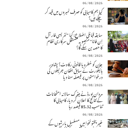
06/08/2026
کیا ہم کامیابی کو صرف نمبروں میں قید کر
چکے ہیں؟
06/08/2026
سابقہ قبائلی اضلاع: کیا "لٹریسی فار آل
اِن فاٹا" منصوبہ مستقل سرکاری نظام
کا حصہ بن سکے گا؟
06/08/2026
جان کو خطرہ یا قانونی رکاوٹ؟ پشاور
ہائیکورٹ نے سابق افغان جرنیلوں کی
درخواستوں پر فیصلہ سنا دیا
06/08/2026
مردان بورڈ نے میٹرک سالانہ امتحانات
کے نتائج کا اعلان کر دیا، کامیابی کا
تناسب 85.32 فیصد رہا
06/08/2026
خیبرپختونخوا میں مسلسل بارشوں کے