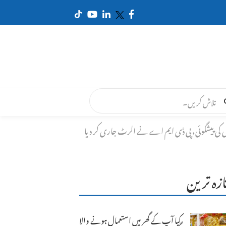
ی کی پیشگوئی، پی ڈی ایم اے نے الرٹ جاری کر دیا
ازہ ترین
کیا آپ کے گھر میں استعمال ہونے والا