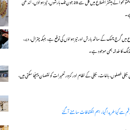
پراونشل ڈیزاسٹر مینجمنٹ اتھارٹی (پی ڈی ایم اے) نے خیبرپختونخوا کے بیشتر اضلاع میں کل سے 20 جون تک بارشوں، تیز ہواؤں، آندھی
ہے۔
یں گرج چمک کے ساتھ بارش اور تیز ہواؤں کی توقع ہے، جبکہ چترال، دیر،
ڈنگ کا خدشہ بھی موجود ہے۔
 بجلی فصلوں، باغات، بجلی کے نظام اور کمزور تعمیرات کو نقصان پہنچا سکتی ہیں،
م سے کیا خریدا گیا، اہم انکشافات سامنے آگئے