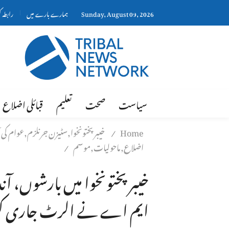
Sunday, August 09, 2026
ہمارے بارے میں
رابطہ 
سیاست
صحت
تعلیم
قبائلی اضلاع
Home
خیبر پختونخوا,سٹیزن جرنلزم,عوام کی آو
/
اضلاع,ماحولیات,موسم
/
خیبرپختونخوا میں بارشوں، آند
ایم اے نے الرٹ جاری کر 