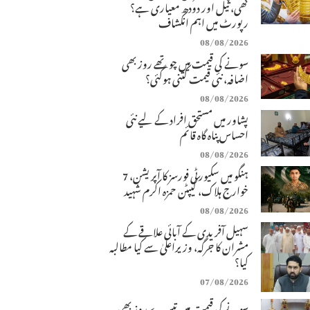
گھی، تیل اور دودھ معیاری ہے؟
رپورٹ میں اہم انکشاف
08/08/2026
سونے کی قیمت میں چوتھے روز بھی
اضافہ، نئی قیمت کتنی ہوگئی؟
08/08/2026
پشاور میں مستحق افراد کے لیے نئی
احساس پناہ گاہ قائم
08/08/2026
ہنگو میں سکیورٹی فورسز کا آپریشن، 7
خوارج ہلاک، کیپٹن حمزہ اکرم شہید
08/08/2026
سہیل آفریدی کے آبائی علاقے کے
مشران کا جرگہ، وزیراعلیٰ سے کیا مطالبہ
کیا؟
07/08/2026
سونے کی قیمت میں تیسرے روز بھی