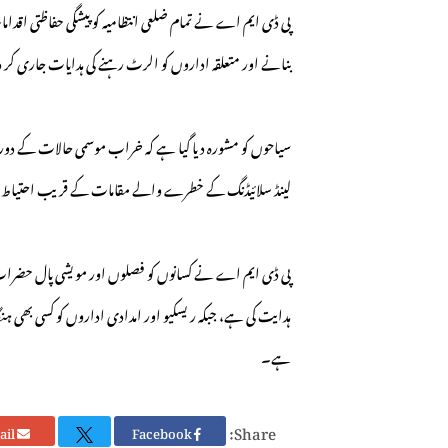
پی ڈی ایم اے نے تمام ضلعی انتظامیہ کو پیشگی حفاظتی اقدا
بنانے اور متعلقہ اداروں کو الرٹ رہنے کی ہدایات جاری کر
سیاحوں کو مشورہ دیا گیا ہے کہ خراب موسمی حالات کے دورا
لینڈ سلائیڈنگ کے خطرے والے مقامات کے قریب احتیاط 
پی ڈی ایم اے نے کسانوں کو فصلوں اور مویشی پال حضرات 
ہدایت کی ہے، جبکہ ریسکیو اور امدادی اداروں کو کسی بھی ہن
ہے۔
Share:
Email
Facebook