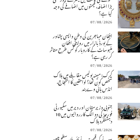
بڑا اضافہ، قیمتوں میں اضافے کی وجہ
کیا ہے؟
07/08/2026
افغان مہاجرین کی وطن واپسی پشاور
کے بورڈ بازار میں روایتی افغان
ملبوسات کے کاروبار کو کس طرح متاثر
کر رہی ہے؟
07/08/2026
کرک: مبینہ پولیس مقابلے میں ہلاک
شخص کون تھا؟ لواحقین کا احتجاج،
انڈس ہائی وے بند
07/08/2026
جنوبی وزیرستان اور دیر میں سکیورٹی
فورسز کی دو الگ کارروائیوں میں 10
دہشتگرد ہلاک
07/08/2026
سونے کی قیمت نے نئی بلند سطح چھو