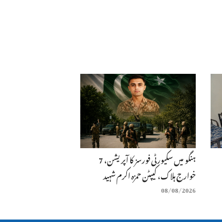
ہنگو میں سکیورٹی فورسز کا آپریشن، 7
خوارج ہلاک، کیپٹن حمزہ اکرم شہید
08/08/2026