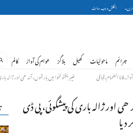
کریں۔
انگلش ویب سائٹ
جرائم
ماحولیات
کھیل
بلاگز
عوام کی آواز
کالم
از,فاٹا انضمام,قبائلی
خیبرپختونخوا میں بارشوں، آندھی اور ژالہ بار
ھی اور ژالہ باری کی پیشگوئی، پی ڈی
ت
دیا