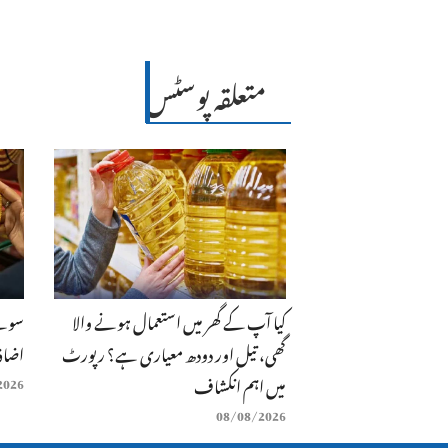
متعلقہ پوسٹس
کیا آپ کے گھر میں استعمال ہونے والا
سونے
گھی، تیل اور دودھ معیاری ہے؟ رپورٹ
اضافہ
میں اہم انکشاف
2026
08/08/2026