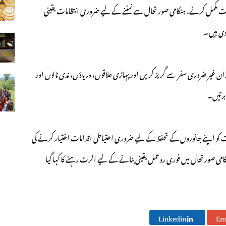
مات مکمل کرنے، ہنگامی صورتحال سے نمٹنے کے لیے ضروری انتظامات یقینی
 دی ہیں۔
ن غیر ضروری سفر سے گریز کریں اور پہاڑی علاقوں، دریاؤں، ندی نالوں اور
برتیں۔
کو اپنے جانوروں کے تحفظ کے لیے ضروری احتیاطی اقدامات اختیار کرنے کی
گامی صورتحال میں فوری ردعمل یقینی بنانے کے لیے الرٹ رہنے کا کہا گیا
Linkedin