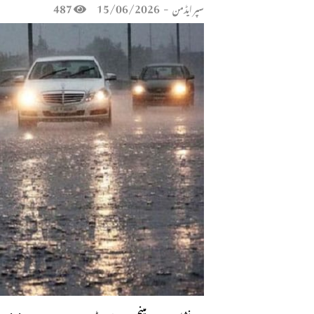
487
15/06/2026
-
سپر ایڈمن