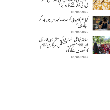
لی، فی تولہ کتنے کا ہو گیا؟
06/08/2026
کیا ہم کامیابی کو صرف نمبروں میں قید کر
چکے ہیں؟
06/08/2026
سابقہ قبائلی اضلاع: کیا "لٹریسی فار آل
اِن فاٹا" منصوبہ مستقل سرکاری نظام
کا حصہ بن سکے گا؟
06/08/2026