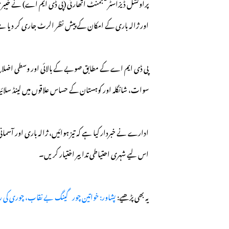
اور ژالہ باری کے امکان کے پیش نظر الرٹ جاری کر دیا 
پی ڈی ایم اے کے مطابق صوبے کے بالائی اور وسطی اضلاع م
سوات، شانگلہ اور کوہستان کے حساس علاقوں میں لینڈ سلائی
ادارے نے خبردار کیا ہے کہ تیز ہوائیں، ژالہ باری اور آسمانی
اس لیے شہری احتیاطی تدابیر اختیار کریں۔
یہ بھی پڑھیے:
پشاور: خواتین چور گینگ بے نقاب، چوری کی رق