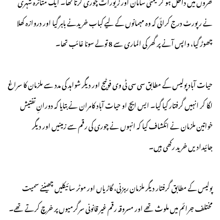
گھروں میں داخل ہو کر قیمتی سامان اور زیورات چوری کرتا تھا۔ ایک متاثرہ شہری
نے رپورٹ درج کرائی کہ وہ مہمانوں کے لیے کباب خریدنے باہر گیا اور دروازہ کھلا
چھوڑ گیا، واپس آنے پر گھر کی الماری سے 8 تولے سونا غائب تھا۔
حیات آباد پولیس کے مطابق سی سی ٹی وی فوٹیج اور دیگر شواہد کی مدد سے ملزمان کا سراغ
لگا کر انہیں گرفتار کیا گیا۔ ایس ایچ او حیات آباد کامران نے بتایا کہ دورانِ تفتیش
خواتین ملزمان نے انکشاف کیا کہ انہوں نے چوری کی رقم سے زمینیں اور دیگر
جائیدادیں خرید رکھی ہیں۔
پولیس کے مطابق گرفتار دیگر ملزمان رہزنی، گاڑیاں اور موٹر سائیکلیں چھیننے سمیت
مختلف جرائم میں ملوث تھے اور مسروقہ رقم غیر قانونی سرگرمیوں پر خرچ کرتے تھے۔