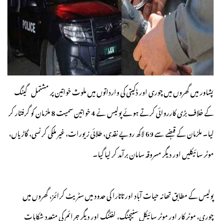
پشاور میں گھروں میں چوری اور ڈکیتی کی وارداتوں میں ملوث خواتین پر مشتمل گینگ
کے خلاف بڑی کارروائی کرتے ہوئے پولیس نے 4 خواتین سمیت 8 ملزمان کو گرفتار کر
لیا۔ ملزمان کے قبضے سے 69 لاکھ روپے نقدی، طلائی زیورات، غیر ملکی کرنسی، گاڑیاں،
موٹر سائیکلیں اور دیگر مسروقہ سامان برآمد کر لیا گیا۔
پولیس کے مطابق تھانہ حیات آباد اور تاتارا کی حدود میں سٹریٹ کرائمز، گھروں میں
چوری، موٹر کار اور موٹر سائیکل سنیچنگ، لفٹنگ اور دیگر جرائم کی متعدد شکایات