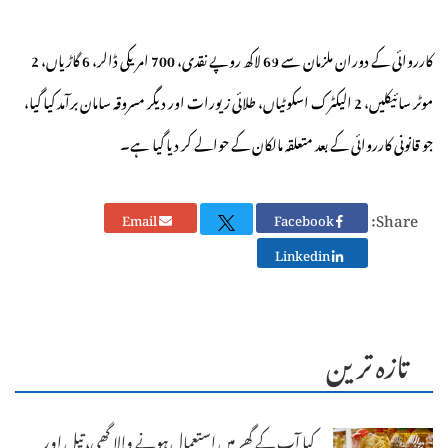
کارروائی کے دوران ملزمان سے 69 لاکھ روپے نقدی، 700 امریکی ڈالر، 6 گاڑیاں، 2
موٹر سائیکلیں، 2 الیکٹرک اسکوٹیاں، طلائی زیورات اور دیگر مسروقہ سامان برآمد کیا گیا،
جو قانونی کارروائی کے بعد متعلقہ مالکان کے حوالے کر دیا گیا ہے۔
Share:
Email
Facebook
Linkedin
تازہ ترین
کیا آپ کے گھر میں استعمال ہونے والا گھی، تیل اور