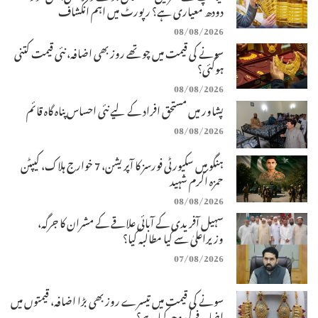
دودھ معیاری ہے؟ رپورٹ میں اہم انکشاف
08/08/2026
سونے کی قیمت میں چوتھے روز بھی اضافہ، نئی قیمت کتنی
ہوگئی؟
08/08/2026
پشاور میں مستحق افراد کے لیے نئی احساس پناہ گاہ قائم
08/08/2026
ہنگو میں سکیورٹی فورسز کا آپریشن، 7 خوارج ہلاک، کیپٹن
حمزہ اکرم شہید
08/08/2026
سہیل آفریدی کے آبائی علاقے کے مشران کا جرگہ،
وزیراعلیٰ سے کیا مطالبہ کیا؟
07/08/2026
سونے کی قیمت میں تیسرے روز بھی بڑا اضافہ، قیمتوں میں
اضافے کی وجہ کیا ہے؟