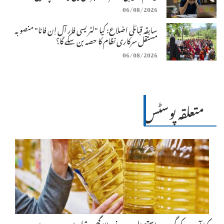
06/08/2026
سابقہ قبائلی اضلاع: کیا "لٹریسی فار آل اِن فاٹا" منصوبہ
مستقل سرکاری نظام کا حصہ بن سکے گا؟
06/08/2026
متعلقہ پوسٹس