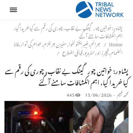
پشاور: خواتین چور گینگ بے نقاب، چوری کی رقم سے کیا خریدا گیا،
اہم انکشافات سامنے آگئے
Home
جرائم,خیبر پختونخوا,سٹیزن جرنلزم,عوام کی آواز,فاٹا
/
انضمام,فیچرز اور انٹرویو,قبائلی اضلاع
/
پشاور: خواتین چور گینگ بے نقاب، چوری کی رقم سے
کیا خریدا گیا، اہم انکشافات سامنے آگئے
445
15/06/2026
-
محمد فہیم