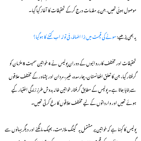
موصول ہوئی تھیں، جن پر مقدمات درج کرکے تحقیقات کا آغاز کیا گیا۔
یہ بھی پڑھیے:
سونے کی قیمت میں بڑا اضافہ، فی تولہ اب کتنے کا ہوگیا؟
تحقیقات اور مختلف کارروائیوں کے دوران پولیس نے 4 خواتین سمیت 8 ملزمان کو
گرفتار کیا، جن کا تعلق افغانستان، چارسدہ، خیبر، مردان اور پشاور کے مختلف علاقوں
سے بتایا جاتا ہے۔ پولیس کے مطابق گرفتار خواتین خانہ بدوش طرزِ زندگی اختیار کیے
ہوئے تھیں اور وارداتوں کے لیے مختلف علاقوں کا رخ کرتی تھیں۔
پولیس کا کہنا ہے کہ خواتین پر مشتمل یہ گینگ ملازمت، بھیک مانگنے اور دیگر بہانوں سے