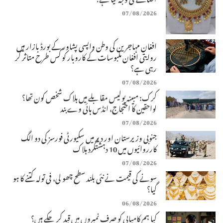
07/08/2026
افغان مہاجرین کی وطن واپسی پشاور کے بورڈ بازار میں
روایتی افغان ملبوسات کے کاروبار کو کس طرح متاثر کر
رہی ہے؟
07/08/2026
کرک: مبینہ پولیس مقابلے میں ہلاک شخص کون تھا؟
لواحقین کا احتجاج، انڈس ہائی وے بند
07/08/2026
جنوبی وزیرستان اور دیر میں سکیورٹی فورسز کی دو الگ
کارروائیوں میں 10 دہشتگرد ہلاک
07/08/2026
سونے کی قیمت نے نئی بلند سطح چھو لی، فی تولہ کتنے کا ہو
گیا؟
06/08/2026
کیا ہم کامیابی کو صرف نمبروں میں قید کر چکے ہیں؟