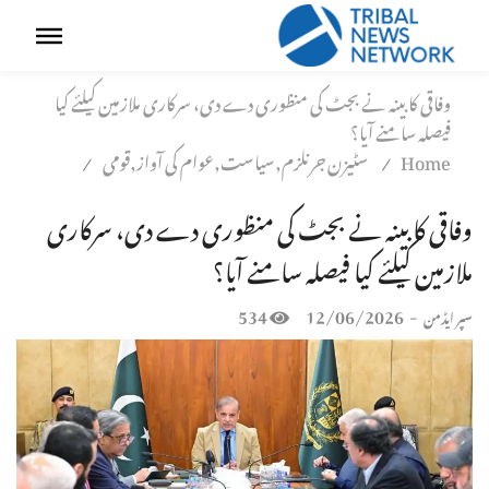
وفاقی کابینہ نے بجٹ کی منظوری دے دی، سرکاری ملازمین کیلئے کیا
فیصلہ سامنے آیا؟
Home
سٹیزن جرنلزم,سیاست,عوام کی آواز,قومی
/
/
وفاقی کابینہ نے بجٹ کی منظوری دے دی، سرکاری
ملازمین کیلئے کیا فیصلہ سامنے آیا؟
534
12/06/2026
-
سپر ایڈمن