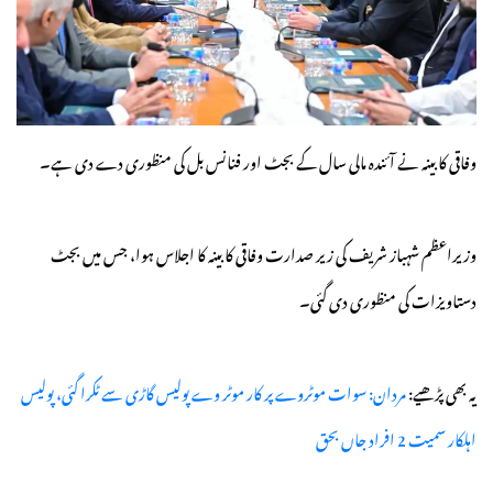
وفاقی کابینہ نے آئندہ مالی سال کے بجٹ اور فنانس بل کی منظوری دے دی ہے۔
وزیراعظم شہباز شریف کی زیر صدارت وفاقی کابینہ کا اجلاس ہوا، جس میں بجٹ
دستاویزات کی منظوری دی گئی۔
یہ بھی پڑھیے:
مردان: سوات موٹروے پر کار موٹر وے پولیس گاڑی سے ٹکرا گئی، پولیس
اہلکار سمیت 2 افراد جاں بحق