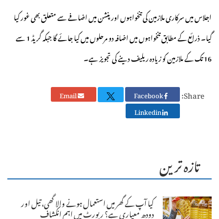
اجلاس میں سرکاری ملازمین کی تنخواہوں اور پنشن میں اضافے سے متعلق بھی غور کیا
گیا۔ ذرائع کے مطابق تنخواہوں میں اضافہ دو مرحلوں میں کیا جائے گا جبکہ گریڈ 1 سے
16 تک کے ملازمین کو زیادہ ریلیف دینے کی تجویز ہے۔
Share:
Email
Facebook
Linkedin
تازہ ترین
کیا آپ کے گھر میں استعمال ہونے والا گھی، تیل اور
دودھ معیاری ہے؟ رپورٹ میں اہم انکشاف