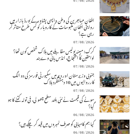
افغان مہاجرین کی وطن واپسی پشاور کے بورڈ بازار میں
روایتی افغان ملبوسات کے کاروبار کو کس طرح متاثر کر
رہی ہے؟
07/08/2026
کرک: مبینہ پولیس مقابلے میں ہلاک شخص کون تھا؟
لواحقین کا احتجاج، انڈس ہائی وے بند
07/08/2026
جنوبی وزیرستان اور دیر میں سکیورٹی فورسز کی دو الگ
کارروائیوں میں 10 دہشتگرد ہلاک
07/08/2026
سونے کی قیمت نے نئی بلند سطح چھو لی، فی تولہ کتنے کا ہو
گیا؟
06/08/2026
کیا ہم کامیابی کو صرف نمبروں میں قید کر چکے ہیں؟
06/08/2026