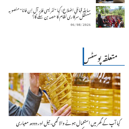
سابقہ قبائلی اضلاع: کیا "لٹریسی فار آل اِن فاٹا" منصوبہ
مستقل سرکاری نظام کا حصہ بن سکے گا؟
06/08/2026
متعلقہ پوسٹس
کیا آپ کے گھر میں استعمال ہونے والا گھی، تیل اور دودھ معیاری