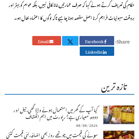
حکام کی تعریف کرتے ہوئے کہا کہ صرف عمارتیں بنانا کافی نہیں، بلکہ عوام کو بہتر اور
بروقت سہولیات فراہم کرنا اصل مقصد ہونا چاہیے تاکہ لوگوں کا اعتماد بحال ہو۔
Share:
Email
Facebook
Linkedin
تازہ ترین
کیا آپ کے گھر میں استعمال ہونے والا گھی، تیل اور
دودھ معیاری ہے؟ رپورٹ میں اہم انکشاف
08/08/2026
سونے کی قیمت میں چوتھے روز بھی اضافہ، نئی قیمت کتنی