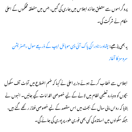
پروگراموں سے متعلق جائزہ اجلاس میں جاری کی گئیں، جس میں متعلقہ محکموں کے اعلیٰ
حکام نے شرکت کی۔
یہ بھی پڑھیے:
پشاور: نادرا کی پاک آئی ڈی موبائل ایپ کے ذریعے سول رجسٹریشن
سروسز کا آغاز
اجلاس سے خطاب کرتے ہوئے وزیراعلیٰ نے کہا کہ ضم اضلاع میں آؤٹ آف سکول
بچوں کو دوبارہ تعلیمی نظام میں لانے کے لیے خصوصی اقدامات کیے جائیں۔ انہوں نے
بتایا کہ رواں مالی سال کے بجٹ میں اس مقصد کے لیے خصوصی فنڈز رکھے گئے ہیں،
جبکہ سکولوں میں اساتذہ کی کمی بھی فوری طور پر پوری کی جائے گی۔