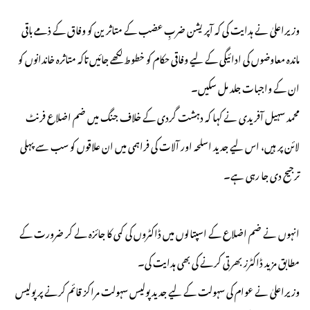
وزیراعلیٰ نے ہدایت کی کہ آپریشن ضربِ عضب کے متاثرین کو وفاق کے ذمے باقی
ماندہ معاوضوں کی ادائیگی کے لیے وفاقی حکام کو خطوط لکھے جائیں تاکہ متاثرہ خاندانوں کو
ان کے واجبات جلد مل سکیں۔
محمد سہیل آفریدی نے کہا کہ دہشت گردی کے خلاف جنگ میں ضم اضلاع فرنٹ
لائن پر ہیں، اس لیے جدید اسلحہ اور آلات کی فراہمی میں ان علاقوں کو سب سے پہلی
ترجیح دی جا رہی ہے۔
انہوں نے ضم اضلاع کے اسپتالوں میں ڈاکٹروں کی کمی کا جائزہ لے کر ضرورت کے
مطابق مزید ڈاکٹرز بھرتی کرنے کی بھی ہدایت کی۔
وزیراعلیٰ نے عوام کی سہولت کے لیے جدید پولیس سہولت مراکز قائم کرنے پر پولیس