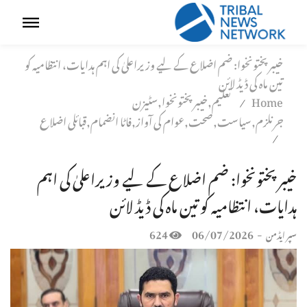
خیبرپختونخوا: ضم اضلاع کے لیے وزیراعلیٰ کی اہم ہدایات، انتظامیہ کو
تین ماہ کی ڈیڈ لائن
Home
تعلیم,خیبر پختونخوا,سٹیزن
/
جرنلزم,سیاست,صحت,عوام کی آواز,فاٹا انضمام,قبائلی اضلاع
/
خیبرپختونخوا: ضم اضلاع کے لیے وزیراعلیٰ کی اہم
ہدایات، انتظامیہ کو تین ماہ کی ڈیڈ لائن
624
06/07/2026
-
سپر ایڈمن