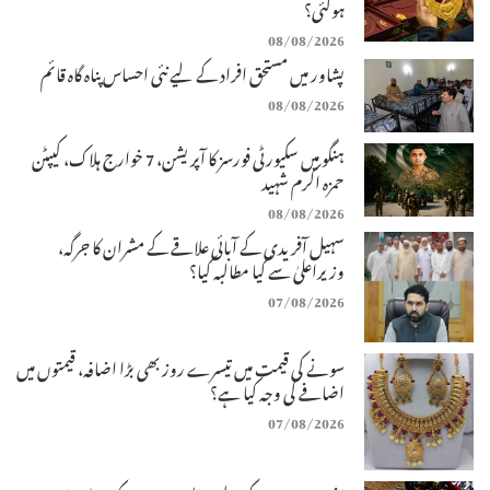
ہوگئی؟
08/08/2026
پشاور میں مستحق افراد کے لیے نئی احساس پناہ گاہ قائم
08/08/2026
ہنگو میں سکیورٹی فورسز کا آپریشن، 7 خوارج ہلاک، کیپٹن
حمزہ اکرم شہید
08/08/2026
سہیل آفریدی کے آبائی علاقے کے مشران کا جرگہ،
وزیراعلیٰ سے کیا مطالبہ کیا؟
07/08/2026
سونے کی قیمت میں تیسرے روز بھی بڑا اضافہ، قیمتوں میں
اضافے کی وجہ کیا ہے؟
07/08/2026