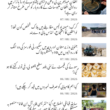
افغان مہاجرین کی وطن واپسی پشاور کے بورڈ بازار میں
روایتی افغان ملبوسات کے کاروبار کو کس طرح متاثر کر
رہی ہے؟
07/08/2026
کرک: مبینہ پولیس مقابلے میں ہلاک شخص کون تھا؟
لواحقین کا احتجاج، انڈس ہائی وے بند
07/08/2026
جنوبی وزیرستان اور دیر میں سکیورٹی فورسز کی دو الگ
کارروائیوں میں 10 دہشتگرد ہلاک
07/08/2026
سونے کی قیمت نے نئی بلند سطح چھو لی، فی تولہ کتنے کا ہو
گیا؟
06/08/2026
کیا ہم کامیابی کو صرف نمبروں میں قید کر چکے ہیں؟
06/08/2026
سابقہ قبائلی اضلاع: کیا "لٹریسی فار آل اِن فاٹا" منصوبہ
مستقل سرکاری نظام کا حصہ بن سکے گا؟