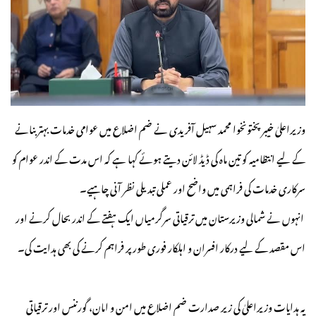
وزیراعلیٰ خیبرپختونخوا محمد سہیل آفریدی نے ضم اضلاع میں عوامی خدمات بہتر بنانے
کے لیے انتظامیہ کو تین ماہ کی ڈیڈ لائن دیتے ہوئے کہا ہے کہ اس مدت کے اندر عوام کو
سرکاری خدمات کی فراہمی میں واضح اور عملی تبدیلی نظر آنی چاہیے۔
انہوں نے شمالی وزیرستان میں ترقیاتی سرگرمیاں ایک ہفتے کے اندر بحال کرنے اور
اس مقصد کے لیے درکار افسران و اہلکار فوری طور پر فراہم کرنے کی بھی ہدایت کی۔
یہ ہدایات وزیراعلیٰ کی زیر صدارت ضم اضلاع میں امن و امان، گورننس اور ترقیاتی