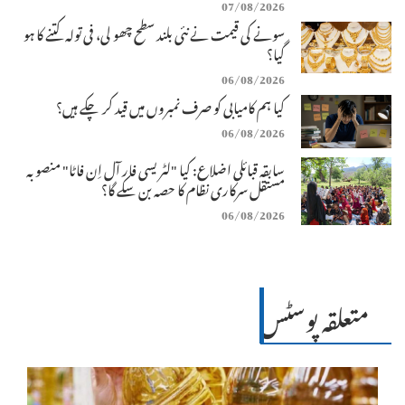
07/08/2026
سونے کی قیمت نے نئی بلند سطح چھو لی، فی تولہ کتنے کا ہو
گیا؟
06/08/2026
کیا ہم کامیابی کو صرف نمبروں میں قید کر چکے ہیں؟
06/08/2026
سابقہ قبائلی اضلاع: کیا "لٹریسی فار آل اِن فاٹا" منصوبہ
مستقل سرکاری نظام کا حصہ بن سکے گا؟
06/08/2026
متعلقہ پوسٹس