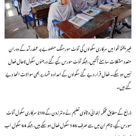
خیبرپختونخوا میں سرکاری سکولوں کی آؤٹ سورسنگ منصوبے پر عملدرآمد کے دوران
متعدد مشکلات سامنے آگئیں، جبکہ آؤٹ سورس کیے گئے درجنوں سکول تاحال فعال
نہیں ہو سکے۔ فعال قرار دیے گئے سکولوں کے اعداد و شمار پر بھی سوالات اٹھا دیے
گئے ہیں۔
ذرائع کے مطابق محکمہ ابتدائی و ثانوی تعلیم نے ونٹر زون کے 210 سرکاری سکول آؤٹ
سورس کیے، تاہم ان میں سے صرف 146 سکول فعال ہو سکے ہیں، جبکہ 64 سکول اب