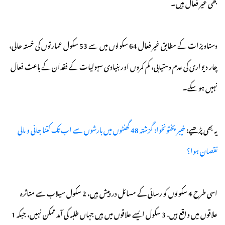
بھی غیر فعال ہیں۔
دستاویزات کے مطابق غیر فعال 64 سکولوں میں سے 53 سکول عمارتوں کی خستہ حالی،
چار دیواری کی عدم دستیابی، کم کمروں اور بنیادی سہولیات کے فقدان کے باعث فعال
نہیں ہو سکے۔
یہ بھی پڑھیے:
خیبرپختونخوا: گزشتہ 48 گھنٹوں میں بارشوں سے اب تک کتنا جانی و مالی
نقصان ہوا؟
اسی طرح 4 سکولوں کو رسائی کے مسائل درپیش ہیں، 2 سکول سیلاب سے متاثرہ
علاقوں میں واقع ہیں، 3 سکول ایسے علاقوں میں ہیں جہاں طلبہ کی آمد ممکن نہیں، جبکہ 1