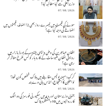
وزیراعلیٰ سے کیا مطالبہ کیا؟
07/08/2026
سونے کی قیمت میں تیسرے روز بھی بڑا اضافہ، قیمتوں میں
اضافے کی وجہ کیا ہے؟
07/08/2026
افغان مہاجرین کی وطن واپسی پشاور کے بورڈ بازار میں
روایتی افغان ملبوسات کے کاروبار کو کس طرح متاثر کر
رہی ہے؟
07/08/2026
کرک: مبینہ پولیس مقابلے میں ہلاک شخص کون تھا؟
لواحقین کا احتجاج، انڈس ہائی وے بند
07/08/2026
جنوبی وزیرستان اور دیر میں سکیورٹی فورسز کی دو الگ
کارروائیوں میں 10 دہشتگرد ہلاک