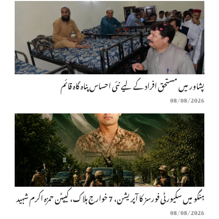
پشاور میں مستحق افراد کے لیے نئی احساس پناہ گاہ قائم
08/08/2026
ہنگو میں سکیورٹی فورسز کا آپریشن، 7 خوارج ہلاک، کیپٹن حمزہ اکرم شہید
08/08/2026