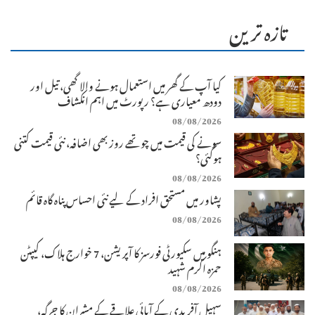
تازہ ترین
کیا آپ کے گھر میں استعمال ہونے والا گھی، تیل اور
دودھ معیاری ہے؟ رپورٹ میں اہم انکشاف
08/08/2026
سونے کی قیمت میں چوتھے روز بھی اضافہ، نئی قیمت کتنی
ہوگئی؟
08/08/2026
پشاور میں مستحق افراد کے لیے نئی احساس پناہ گاہ قائم
08/08/2026
ہنگو میں سکیورٹی فورسز کا آپریشن، 7 خوارج ہلاک، کیپٹن
حمزہ اکرم شہید
08/08/2026
سہیل آفریدی کے آبائی علاقے کے مشران کا جرگہ،