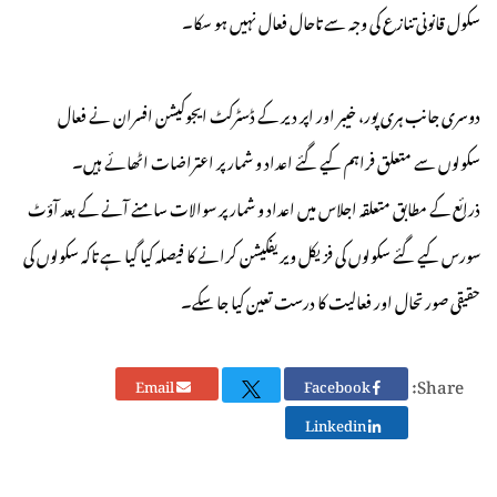
سکول قانونی تنازع کی وجہ سے تاحال فعال نہیں ہو سکا۔
دوسری جانب ہری پور، خیبر اور اپر دیر کے ڈسٹرکٹ ایجوکیشن افسران نے فعال
سکولوں سے متعلق فراہم کیے گئے اعداد و شمار پر اعتراضات اٹھائے ہیں۔
ذرائع کے مطابق متعلقہ اجلاس میں اعداد و شمار پر سوالات سامنے آنے کے بعد آؤٹ
سورس کیے گئے سکولوں کی فزیکل ویریفکیشن کرانے کا فیصلہ کیا گیا ہے تاکہ سکولوں کی
حقیقی صورتحال اور فعالیت کا درست تعین کیا جا سکے۔
Share:
Email
Facebook
Linkedin