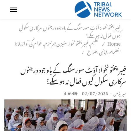
خیبرپختونخوا: آؤٹ سورسنگ کے باوجود درجنوں سرکاری سکول
کیوں فعال نہ ہو سکے؟
Home
تعلیم,خیبر پختونخوا,سٹیزن جرنلزم,عوام کی آواز,فاٹا
/
انضمام,قبائلی اضلاع
/
خیبرپختونخوا: آؤٹ سورسنگ کے باوجود درجنوں
سرکاری سکول کیوں فعال نہ ہو سکے؟
496
02/07/2026
-
سپر ایڈمن