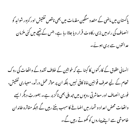
پاکستان میں ماضی کے متعدد سنگین مقدمات میں بھی ناقص تفتیش اور کمزور شواہد کو
انصاف کی راہ میں بڑی رکاوٹ قرار دیا جاتا رہا ہے، جس کے نتیجے میں کئی ملزمان
عدالتوں سے بری ہوئے۔
انسانی حقوق کے کارکنوں کا کہنا ہے کہ خواتین کے خلاف تشدد کے واقعات کی روک
تھام کے لیے صرف قوانین بنانا کافی نہیں، بلکہ ان پر مؤثر عمل درآمد، معیاری تفتیش،
فوری انصاف اور معاشرتی رویوں میں تبدیلی بھی ناگزیر ہے۔ بصورتِ دیگر ایسے
واقعات محض اعداد و شمار میں اضافے کا سبب بنتے رہیں گے جبکہ متاثرہ خاندان
خاموشی سے اپنے پیاروں کو کھوتے رہیں گے۔