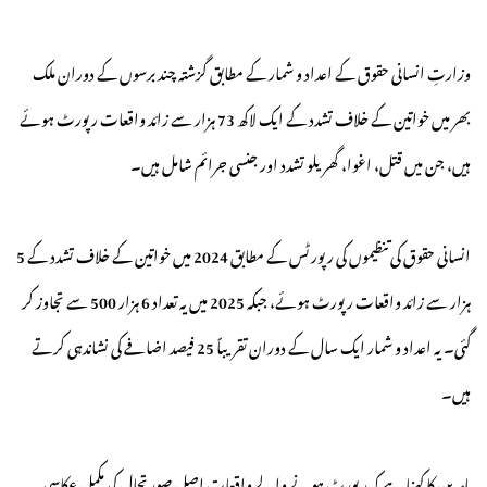
وزارتِ انسانی حقوق کے اعداد و شمار کے مطابق گزشتہ چند برسوں کے دوران ملک
بھر میں خواتین کے خلاف تشدد کے ایک لاکھ 73 ہزار سے زائد واقعات رپورٹ ہوئے
ہیں، جن میں قتل، اغوا، گھریلو تشدد اور جنسی جرائم شامل ہیں۔
انسانی حقوق کی تنظیموں کی رپورٹس کے مطابق 2024 میں خواتین کے خلاف تشدد کے 5
ہزار سے زائد واقعات رپورٹ ہوئے، جبکہ 2025 میں یہ تعداد 6 ہزار 500 سے تجاوز کر
گئی۔ یہ اعداد و شمار ایک سال کے دوران تقریباً 25 فیصد اضافے کی نشاندہی کرتے
ہیں۔
ماہرین کا کہنا ہے کہ رپورٹ ہونے والے واقعات اصل صورتحال کی مکمل عکاسی