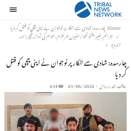
Home
چارسدہ: شادی سے انکار پر نوجوان نے اپنی چچی کو قتل کر دیا
جرائم,خیبر پختونخوا,سٹیزن جرنلزم,عوام کی آواز,فیچرز اور
/
انٹرویو
/
چارسدہ: شادی سے انکار پر نوجوان نے اپنی چچی کو قتل
کر دیا
694
03/06/2026
-
رفاقت اللہ رزروال