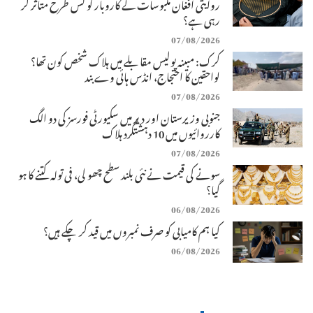
روایتی افغان ملبوسات کے کاروبار کو کس طرح متاثر کر
رہی ہے؟
07/08/2026
کرک: مبینہ پولیس مقابلے میں ہلاک شخص کون تھا؟
لواحقین کا احتجاج، انڈس ہائی وے بند
07/08/2026
جنوبی وزیرستان اور دیر میں سکیورٹی فورسز کی دو الگ
کارروائیوں میں 10 دہشتگرد ہلاک
07/08/2026
سونے کی قیمت نے نئی بلند سطح چھو لی، فی تولہ کتنے کا ہو
گیا؟
06/08/2026
کیا ہم کامیابی کو صرف نمبروں میں قید کر چکے ہیں؟
06/08/2026