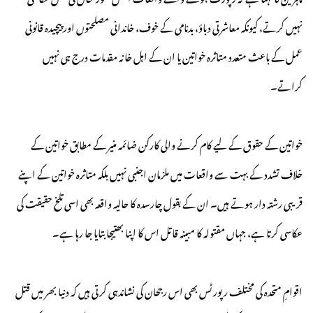
نہیں کرتے، کیونکہ معاشرتی دباؤ، بدنامی کے خوف، خاندانی مصلحتوں اور پیچیدہ قانونی
عمل کے باعث متعدد متاثرہ خواتین یا ان کے اہل خانہ مقدمات درج ہی نہیں
کراتے۔
خواتین کے حقوق کے لیے کام کرنے والی کارکن ضائمہ منیر کے مطابق خواتین کے
خلاف تشدد کے بہت سے واقعات میں ملزمان اجنبی نہیں بلکہ متاثرہ خواتین کے اپنے
قریبی رشتہ دار ہوتے ہیں۔ ان کے بقول چارسدہ کا حالیہ واقعہ بھی اسی تلخ حقیقت کی
عکاسی کرتا ہے، جہاں مقتولہ کا مبینہ قاتل اس کا اپنا بھتیجا بتایا جا رہا ہے۔
اقوامِ متحدہ کی مختلف رپورٹس بھی اس رجحان کی نشاندہی کرتی ہیں کہ دنیا بھر میں قتل