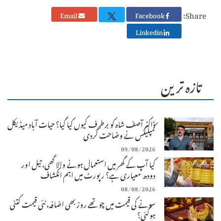
Share:
Email
Facebook
Linkedin
تازہ ترین
ڈاکٹر آصف شاہ کو برطرف کیوں کیا گیا؟ حیات آباد میڈیکل
کمپلیکس نے وضاحت کردی
09/08/2026
کیا آپ کے گھر میں استعمال ہونے والا گھی، تیل اور
دودھ معیاری ہے؟ رپورٹ میں اہم انکشاف
08/08/2026
سونے کی قیمت میں چوتھے روز بھی اضافہ، نئی قیمت کتنی
ہوگئی؟