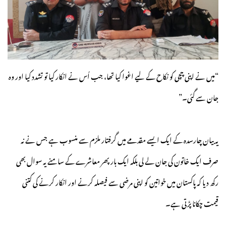
“میں نے اپنی چچی کو نکاح کے لیے اغوا کیا تھا، جب اُس نے انکار کیا تو تشدد کیا اور وہ
جان سے گئی۔”
یہ بیان چارسدہ کے ایک ایسے مقدمے میں گرفتار ملزم سے منسوب ہے جس نے نہ
صرف ایک خاتون کی جان لے لی بلکہ ایک بار پھر معاشرے کے سامنے یہ سوال بھی
رکھ دیا کہ پاکستان میں خواتین کو اپنی مرضی سے فیصلہ کرنے اور انکار کرنے کی کتنی
قیمت چکانا پڑتی ہے۔