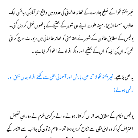
خیبرپختونخوا کے ضلع چارسدہ کے تھانہ خانمائی کی حدود میں واقع عمر آباد کی رہائشی ایک
خاتون، مسماۃ (ع)، مبینہ طور پر اپنے ہی شوہر کے بھتیجے کے ہاتھوں قتل کر دی گئی۔
پولیس کے مطابق خاتون کے شوہر نے 26 مئی کو تھانہ خانمائی میں رپورٹ درج کرائی
تھی کہ ان کی اہلیہ کو ان کے بھتیجے اور دیگر افراد نے اغوا کر لیا ہے۔
یہ بھی پڑھیے:
خیبرپختونخوا: آندھی، بارش اور آسمانی بجلی سے کتنے افراد جاں بحق اور
زخمی ہوئے؟
پولیس حکام کے مطابق بعد ازاں گرفتار ہونے والے مرکزی ملزم نے دورانِ تفتیش
اعتراف کیا کہ وہ اپنی چچی سے نکاح کرنا چاہتا تھا۔ تاہم خاتون کی جانب سے انکار کیے