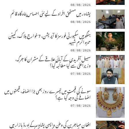
08/08/2026
پشاور میں مستحق افراد کے لیے نئی احساس پناہ گاہ قائم
08/08/2026
ہنگو میں سکیورٹی فورسز کا آپریشن، 7 خوارج ہلاک، کیپٹن
حمزہ اکرم شہید
08/08/2026
سہیل آفریدی کے آبائی علاقے کے مشران کا جرگہ،
وزیراعلیٰ سے کیا مطالبہ کیا؟
07/08/2026
سونے کی قیمت میں تیسرے روز بھی بڑا اضافہ، قیمتوں میں
اضافے کی وجہ کیا ہے؟
07/08/2026
افغان مہاجرین کی وطن واپسی پشاور کے بورڈ بازار میں