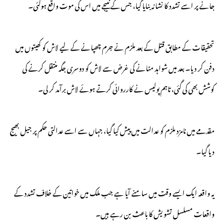
جانے پر اسے تشدد کا نشانہ بنایا گیا، جس کے نتیجے میں اس کی موت واقع ہوگئی۔
تحقیقات کے مطابق قتل کے بعد ملزم نے جرم چھپانے کے لیے لاش کو کھیتوں میں
دفن کر دیا۔ بعد میں شواہد مٹانے کی غرض سے لاش کو دوسری جگہ منتقل کرنے کی
کوشش بھی کی گئی، تاہم پولیس نے کارروائی کرتے ہوئے لاش برآمد کر لی۔
مقدمے میں نامزد ملزم کو عدالت میں پیش کیا گیا، جہاں سے اسے عدالتی حکم پر جیل بھیج
دیا گیا۔
یہ واقعہ ایک ایسے وقت میں سامنے آیا ہے جب ملک میں خواتین کے خلاف تشدد کے
واقعات مسلسل تشویش کا باعث بن رہے ہیں۔