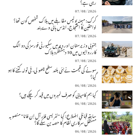
رہی ہے؟
07/08/2026
کرک: مبینہ پولیس مقابلے میں ہلاک شخص کون تھا؟
لواحقین کا احتجاج، انڈس ہائی وے بند
07/08/2026
جنوبی وزیرستان اور دیر میں سکیورٹی فورسز کی دو الگ
کارروائیوں میں 10 دہشتگرد ہلاک
07/08/2026
سونے کی قیمت نے نئی بلند سطح چھو لی، فی تولہ کتنے کا ہو
گیا؟
06/08/2026
کیا ہم کامیابی کو صرف نمبروں میں قید کر چکے ہیں؟
06/08/2026
سابقہ قبائلی اضلاع: کیا "لٹریسی فار آل اِن فاٹا" منصوبہ
مستقل سرکاری نظام کا حصہ بن سکے گا؟
06/08/2026