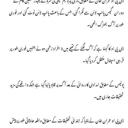
دوران گیس پائپ لائن سے ٹکرا گئی، جس کے باعث پائپ لائن ٹوٹ گئی اور فوری
طور پر آگ بھڑک اٹھی۔
ڈی پی او کا کہنا ہے کہ آگ لگنے کے نتیجے میں 3 افراد زخمی ہوئے جنہیں فوری طور پر
قریبی اسپتال منتقل کردیا گیا۔
پولیس کے مطابق امدادی کارروائی کے بعد آگ پر قابو پالیا گیا ہے جبکہ واقعے کی مزید
تحقیقات جاری ہیں۔
ڈی پی او عمران خان نے بتایا کہ ابتدائی تحقیقات کے مطابق واقعہ حادثاتی طور پر پیش