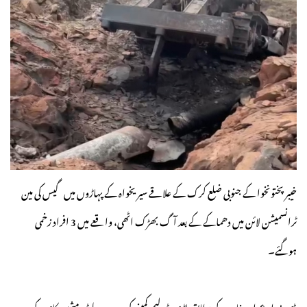
خیبر پختونخوا کے جنوبی ضلع کرک کے علاقے سیریخواہ کے پہاڑوں میں گیس کی مین
ٹرانسمیشن لائن میں دھماکے کے بعد آگ بھڑک اٹھی، واقعے میں 3 افراد زخمی
ہوگئے۔
ڈی پی او عمران خان کے مطابق ماڑی پٹرولیم کمپنی کی سروے بلیڈر مشین کام کے