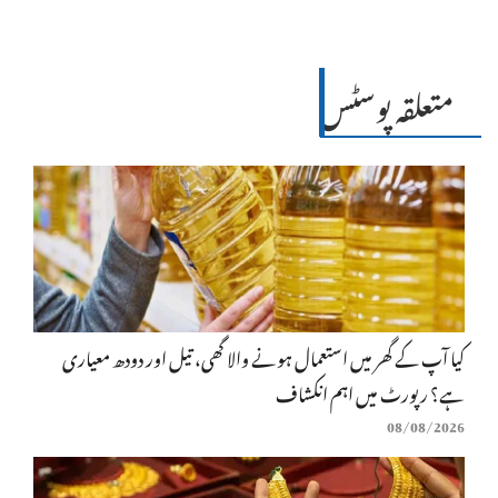
متعلقہ پوسٹس
کیا آپ کے گھر میں استعمال ہونے والا گھی، تیل اور دودھ معیاری
ہے؟ رپورٹ میں اہم انکشاف
08/08/2026