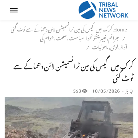
Home
کرک میں گیس کی مین ٹرانسمیشن لائن دھماکے سے ٹوٹ گئی
جرائم,خیبر پختونخوا,سیاست,صحت,عوام کی
/
آواز,قومی,ماحولیات
/
کرک میں گیس کی مین ٹرانسمیشن لائن دھماکے سے
ٹوٹ گئی
593
10/05/2026
-
ایڈیٹر