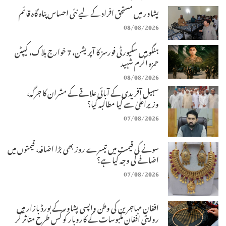
پشاور میں مستحق افراد کے لیے نئی احساس پناہ گاہ قائم
08/08/2026
ہنگو میں سکیورٹی فورسز کا آپریشن، 7 خوارج ہلاک، کیپٹن
حمزہ اکرم شہید
08/08/2026
سہیل آفریدی کے آبائی علاقے کے مشران کا جرگہ،
وزیراعلیٰ سے کیا مطالبہ کیا؟
07/08/2026
سونے کی قیمت میں تیسرے روز بھی بڑا اضافہ، قیمتوں میں
اضافے کی وجہ کیا ہے؟
07/08/2026
افغان مہاجرین کی وطن واپسی پشاور کے بورڈ بازار میں
روایتی افغان ملبوسات کے کاروبار کو کس طرح متاثر کر