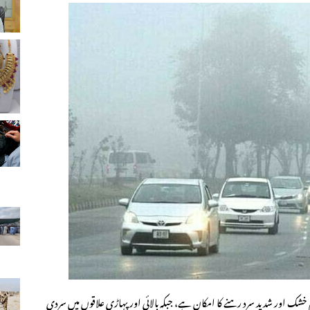
ک اور شدید سرد رہنے کا امکان ہے، جبکہ بالائی اور پہاڑی علاقوں میں سردی