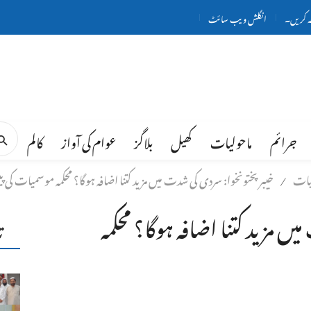
ہ کریں۔
انگلش ویب سائٹ
جرائم
ماحولیات
کھیل
بلاگز
عوام کی آواز
کالم
لیات
خیبر پختونخوا: سردی کی شدت میں مزید کتنا اضافہ ہوگا؟ محکمہ موسمیات کی پ
/
ں مزید کتنا اضافہ ہوگا؟ محکمہ
ت