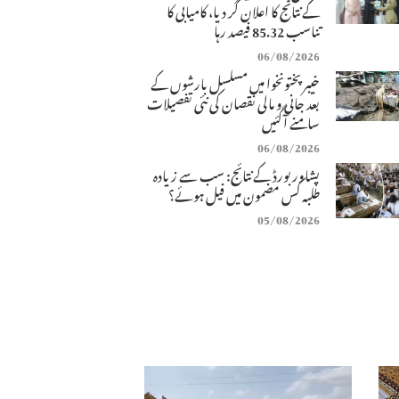
کے نتائج کا اعلان کر دیا، کامیابی کا
تناسب 85.32 فیصد رہا
06/08/2026
خیبرپختونخوا میں مسلسل بارشوں کے
بعد جانی و مالی نقصان کی نئی تفصیلات
سامنے آگئیں
06/08/2026
پشاور بورڈ کے نتائج: سب سے زیادہ
طلبہ کس مضمون میں فیل ہوئے؟
05/08/2026