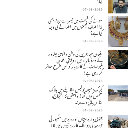
کیا؟
07/08/2026
سونے کی قیمت میں تیسرے روز بھی
بڑا اضافہ، قیمتوں میں اضافے کی وجہ
کیا ہے؟
07/08/2026
افغان مہاجرین کی وطن واپسی پشاور
کے بورڈ بازار میں روایتی افغان
ملبوسات کے کاروبار کو کس طرح متاثر
کر رہی ہے؟
07/08/2026
کرک: مبینہ پولیس مقابلے میں ہلاک
شخص کون تھا؟ لواحقین کا احتجاج،
انڈس ہائی وے بند
07/08/2026
جنوبی وزیرستان اور دیر میں سکیورٹی
فورسز کی دو الگ کارروائیوں میں 10