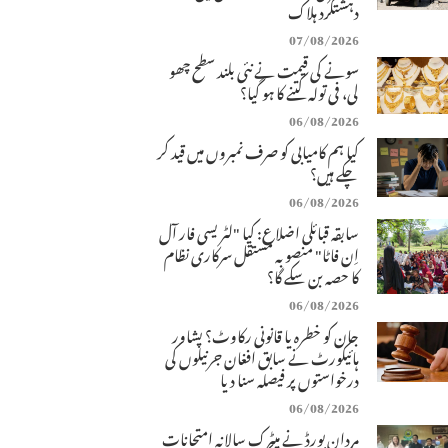
دہشتگرد ہلاک
07/08/2026
سونے کی قیمت نے نئی بلند سطح چھو
لی، فی تولہ کتنے کا ہو گیا؟
06/08/2026
کیا ہم کامیابی کو صرف نمبروں میں قید کر
چکے ہیں؟
06/08/2026
سابقہ قبائلی اضلاع: کیا "لٹریسی فار آل
اِن فاٹا" منصوبہ مستقل سرکاری نظام
کا حصہ بن سکے گا؟
06/08/2026
جان کو خطرہ یا قانونی رکاوٹ؟ پشاور
ہائیکورٹ نے سابق افغان جرنیلوں کی
درخواستوں پر فیصلہ سنا دیا
06/08/2026
مردان بورڈ نے میٹرک سالانہ امتحانات