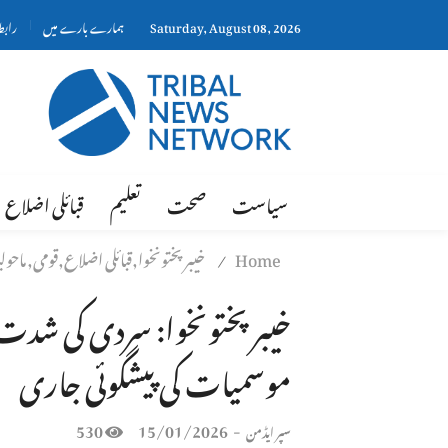
Saturday, August 08, 2026
ہمارے بارے میں
رابط
سیاست
صحت
تعلیم
قبائلی اضلاع
Home
خیبر پختونخوا,قبائلی اضلاع,قومی,ماحو
/
خیبر پختونخوا: سردی کی شدت می
موسمیات کی پیشگوئی جاری
530
15/01/2026
-
سپر ایڈمن