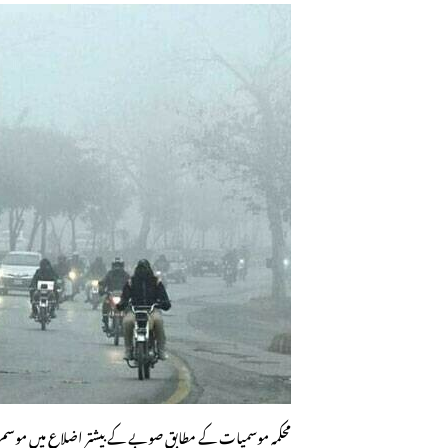
محکمہ موسمیات کے مطابق صوبے کے بیشتر اضلاع میں موسم خش