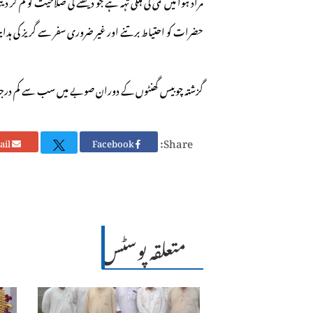
مراد ہوا میں نمی کی ہلکی تہہ ہے جو دیکھنے کی صلاحیت کو کم 
حضرات کو احتیاط برتنے اور غیر ضروری سفر سے گریز کی ہد
گزشتہ چوبیس گھنٹوں کے دوران صوبے میں سب سے کم درجہ حرارت کالام میں منفی 4 ڈ
Share:
Email
Facebook
متعلقہ پوسٹس