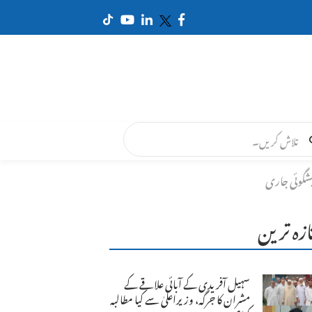
یشگوئی جاری
ازہ ترین
سہیل آفریدی کے آبائی علاقے کے
مشران کا جرگہ، وزیراعلیٰ سے کیا مطالبہ