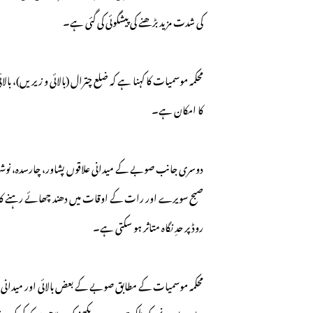
کی شدت مزید بڑھنے کی پیشگوئی کی گئی ہے۔
محکمہ موسمیات کا کہنا ہے کہ ضلع چترال (بالائی و زیریں)، بالائ
کا امکان ہے۔
دوسری جانب صوبے کے میدانی علاقوں پشاور، چارسدہ، نوشہر
روڈ پر حدِ نگاہ متاثر ہو سکتی ہے۔
محکمہ موسمیات کے مطابق صوبے کے بعض بالائی اور میدانی