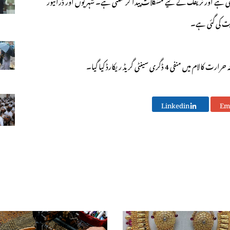
کر دیتی ہے اور ٹریفک کے لیے مشکلات پیدا کر سکتی ہے۔ شہریوں اور ڈرائیور
ایت کی گئی ہے۔
گری سینٹی گریڈ ریکارڈ کیا گیا۔
Linkedin