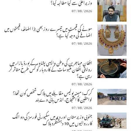
وزیراعلیٰ سے کیا مطالبہ کیا؟
07/08/2026
سونے کی قیمت میں تیسرے روز بھی بڑا اضافہ، قیمتوں میں
اضافے کی وجہ کیا ہے؟
07/08/2026
افغان مہاجرین کی وطن واپسی پشاور کے بورڈ بازار میں
روایتی افغان ملبوسات کے کاروبار کو کس طرح متاثر کر
رہی ہے؟
07/08/2026
کرک: مبینہ پولیس مقابلے میں ہلاک شخص کون تھا؟
لواحقین کا احتجاج، انڈس ہائی وے بند
07/08/2026
جنوبی وزیرستان اور دیر میں سکیورٹی فورسز کی دو الگ
کارروائیوں میں 10 دہشتگرد ہلاک
07/08/2026