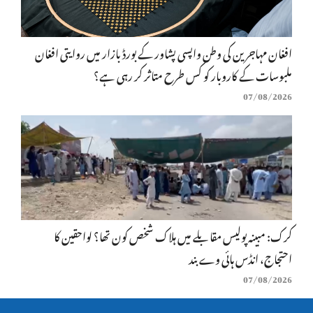
افغان مہاجرین کی وطن واپسی پشاور کے بورڈ بازار میں روایتی افغان
ملبوسات کے کاروبار کو کس طرح متاثر کر رہی ہے؟
07/08/2026
کرک: مبینہ پولیس مقابلے میں ہلاک شخص کون تھا؟ لواحقین کا
احتجاج، انڈس ہائی وے بند
07/08/2026