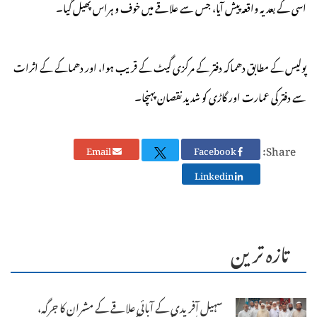
اسی کے بعد یہ واقعہ پیش آیا، جس سے علاقے میں خوف و ہراس پھیل گیا۔
پولیس کے مطابق دھماکہ دفتر کے مرکزی گیٹ کے قریب ہوا، اور دھماکے کے اثرات
سے دفتر کی عمارت اور گاڑی کو شدید نقصان پہنچا۔
Share:
Email
Facebook
Linkedin
تازہ ترین
سہیل آفریدی کے آبائی علاقے کے مشران کا جرگہ،