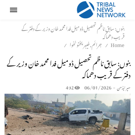
بنوں: سابق ناظم تحصیل ڈومیل فدا محمد خان وزیر کے دفتر کے
قریب دھماکہ
Home
جرائم,خیبر پختونخوا
/
/
بنوں: سابق ناظم تحصیل ڈومیل فدا محمد خان وزیر کے
دفتر کے قریب دھماکہ
492
06/01/2026
-
سپر ایڈمن