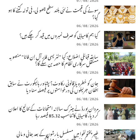
سونے کی قیمت نے نئی بلند سطح چھو لی، فی تولہ کتنے کا ہو
گیا؟
06/08/2026
کیا ہم کامیابی کو صرف نمبروں میں قید کر چکے ہیں؟
06/08/2026
سابقہ قبائلی اضلاع: کیا "لٹریسی فار آل اِن فاٹا" منصوبہ
مستقل سرکاری نظام کا حصہ بن سکے گا؟
06/08/2026
جان کو خطرہ یا قانونی رکاوٹ؟ پشاور ہائیکورٹ نے سابق
افغان جرنیلوں کی درخواستوں پر فیصلہ سنا دیا
06/08/2026
مردان بورڈ نے میٹرک سالانہ امتحانات کے نتائج کا اعلان
کر دیا، کامیابی کا تناسب 85.32 فیصد رہا
06/08/2026
خیبرپختونخوا میں مسلسل بارشوں کے بعد جانی و مالی
نقصان کی نئی تفصیلات سامنے آگئیں