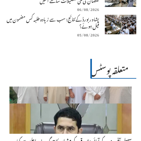
06/08/2026
پشاور بورڈ کے نتائج: سب سے زیادہ طلبہ کس مضمون میں
فیل ہوئے؟
05/08/2026
متعلقہ پوسٹس
سہیل آفریدی کے آبائی علاقے کے مشران کا جرگہ، وزیراعلیٰ سے کیا