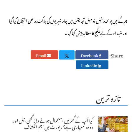
جرگے میں پوائندہ خیل ڈومیل آپریشن میں چار شہریوں کی ہلاکت پر بھی احتجاج کیا گیا
اور شہداء کے لیے پیکج کا مطالبہ پیش کیا گیا۔
Share:
Email
Facebook
Linkedin
تازہ ترین
کیا آپ کے گھر میں استعمال ہونے والا گھی، تیل اور
دودھ معیاری ہے؟ رپورٹ میں اہم انکشاف