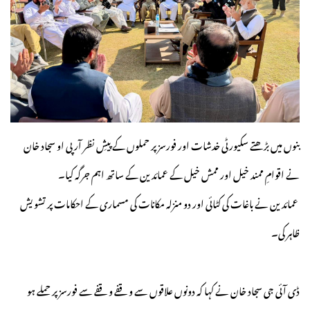
بنوں میں بڑھتے سکیورٹی خدشات اور فورسز پر حملوں کے پیشِ نظر آر پی او سجاد خان
نے اقوامِ ممند خیل اور ممش خیل کے عمائدین کے ساتھ اہم جرگہ کیا۔
عمائدین نے باغات کی کٹائی اور دو منزلہ مکانات کی مسماری کے احکامات پر تشویش
ظاہر کی۔
ڈی آئی جی سجاد خان نے کہا کہ دونوں علاقوں سے وقفے وقفے سے فورسز پر حملے ہو