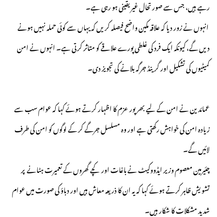
رہے ہیں، جس سے صورتحال غیر یقینی ہو رہی ہے۔
انہوں نے زور دیا کہ علاقہ مکین واضح فیصلہ کریں کہ یہاں سے کوئی حملہ نہیں ہونے
دیں گے، کیونکہ ایک فرد کی غلطی پورے علاقے کو متاثر کرتی ہے۔ انہوں نے امن
کمیٹیوں کی تشکیل اور گرینڈ جرگہ بلانے کی تجویز دی۔
عمائدین نے امن کے لیے بھرپور عزم کا اظہار کرتے ہوئے کہا کہ عوام سب سے
زیادہ امن کی خواہش رکھتی ہے اور وہ مسلسل جرگے کر کے لوگوں کو امن کی طرف
لائیں گے۔
چئیرمین معصوم وزیر ایڈووکیٹ نے باغات اور کچے گھروں کے تعمیرت ہٹانے پر
تشویش ظاہر کرتے ہوئے کہا کہ یہ ان کا ذریعہ معاش ہیں اور دباؤ کی صورت میں عوام
شدید مشکلات کا شکار ہیں۔