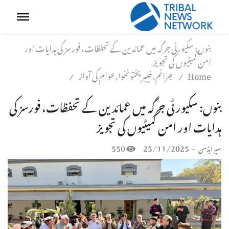
بنوں: سکیورٹی جرگہ میں عمائدین کے تحفظات، فورسز کی ہدایات اور
امن کمیٹیوں کی تجویز
Home
جرائم,خیبر پختونخوا,عوام کی آواز
/
/
بنوں: سکیورٹی جرگہ میں عمائدین کے تحفظات، فورسز کی
ہدایات اور امن کمیٹیوں کی تجویز
550
25/11/2025
-
سپر ایڈمن