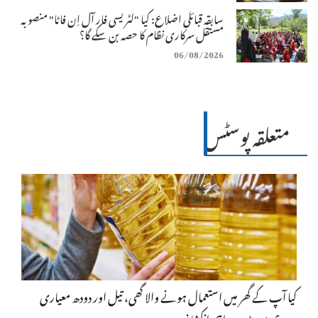
سابقہ قبائلی اضلاع: کیا "لٹریسی فار آل اِن فاٹا" منصوبہ
مستقل سرکاری نظام کا حصہ بن سکے گا؟
06/08/2026
متعلقہ پوسٹس
کیا آپ کے گھر میں استعمال ہونے والا گھی، تیل اور دودھ معیاری