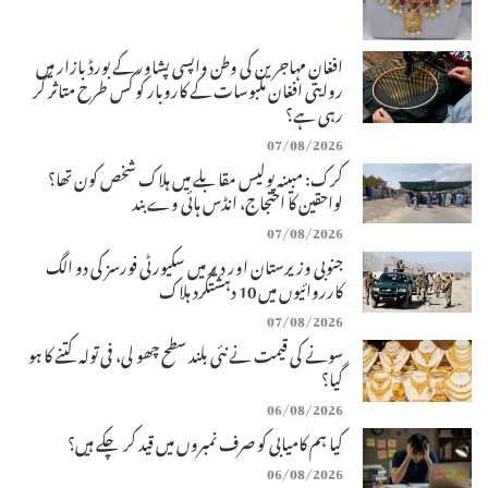
افغان مہاجرین کی وطن واپسی پشاور کے بورڈ بازار میں
روایتی افغان ملبوسات کے کاروبار کو کس طرح متاثر کر
رہی ہے؟
07/08/2026
کرک: مبینہ پولیس مقابلے میں ہلاک شخص کون تھا؟
لواحقین کا احتجاج، انڈس ہائی وے بند
07/08/2026
جنوبی وزیرستان اور دیر میں سکیورٹی فورسز کی دو الگ
کارروائیوں میں 10 دہشتگرد ہلاک
07/08/2026
سونے کی قیمت نے نئی بلند سطح چھو لی، فی تولہ کتنے کا ہو
گیا؟
06/08/2026
کیا ہم کامیابی کو صرف نمبروں میں قید کر چکے ہیں؟
06/08/2026