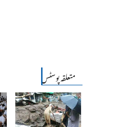
متعلقہ پوسٹس