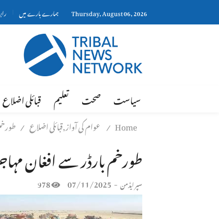
Thursday, August 06, 2026
ہمارے بارے میں
راب
سیاست
صحت
تعلیم
قبائلی اضلاع
Home
عوام کی آواز,قبائلی اضلاع
طورخم 
/
/
طورخم بارڈر سے افغان مہاج
978
07/11/2025
-
سپر ایڈمن