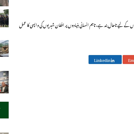
کے لیے تاحال بند ہے، تاہم انسانی بنیادوں پر افغان شہریوں کی واپسی کا عمل
Linkedin