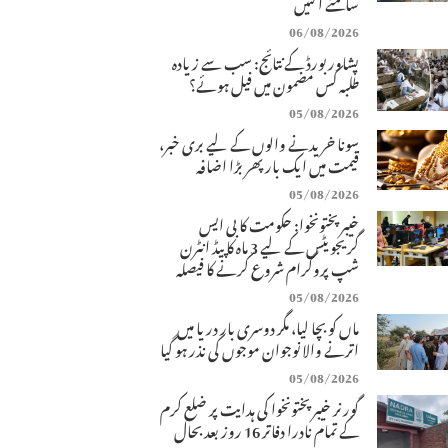
سامنے آگئیں
06/08/2026
پشاور بورڈ کے نتائج: سب سے زیادہ
طلبہ کس مضمون میں فیل ہوئے؟
05/08/2026
سونا خریدنے والوں کے لیے بری خبر،
قیمت میں ایک بار پھر بڑا اضافہ
05/08/2026
خیبرپختونخوا: حکومت کا بی ایس
گریجویٹس کے لیے 3 ماہ کا پیڈ انٹرن
شپ پروگرام شروع کرنے کا فیصلہ
05/08/2026
ماں کو بچا لیا، مگر دوسری بار دریا میں
اترنے والا نوجوان موجوں کی نذر ہو گیا
05/08/2026
گورنر خیبرپختونخوا کی ہدایت پر ضلع کرم
کے تمام نادرا دفاتر 16 روز بعد بحال