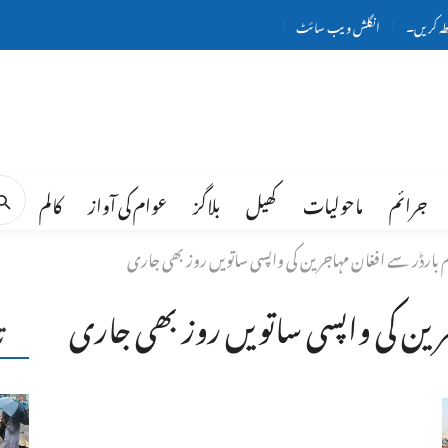
طہ کریں۔
انگلش ویب سائٹ
جرائم
ماحولیات
کھیل
بلاگز
عوام کی آواز
کالم
بارڈر سے افغان مہاجرین کی واپسی ساتویں روز بھی جاری
رین کی واپسی ساتویں روز بھی جاری
ت