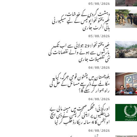
05/08/2026
دہشت گردی کے خدشات،
خیبرپختونخوا پولیس کے لیے سیکیورٹی
ہائی الرٹ جاری
05/08/2026
خیبرپختونخوا: 29 جولائی سے اب تک
بارشوں سے ہونے والے نقصانات کی
نئی تفصیلات جاری
04/08/2026
بلوچستان میں پشتون قومی جرگہ، کیا یہ
مکالمے کے ذریعے مسائل کے حل کی
راہ ہموار کر سکے گا؟
04/08/2026
اورکزئی: محکمہ صحت میں مبینہ مالی بے
ضابطگیوں پر اینٹی کرپشن نے ڈی ایچ
او آفس کا 4 سالہ ریکارڈ طلب کر لیا
04/08/2026