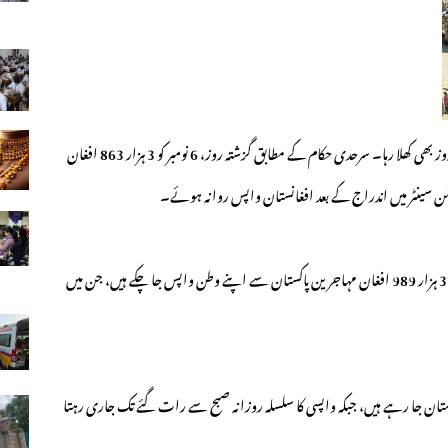
افغان مہاجرین کی واپسی کے لیے طورخم بارڈر آج ساتویں روز بھی کھلا رہا۔ سرحدی حکام کے مطابق گزشتہ روز، 6 نومبر کو 3 ہزار 863 افغان
شن سینٹر میں اندراج کے بعد افغانستان واپس روانہ ہوئے۔
حکام کا کہنا ہے کہ گزشتہ چھ دنوں کے دوران مجموعی طور پر 32 ہزار 989 افغان مہاجرین پاکستان سے اپنے وطن واپس جا چکے ہیں، جن میں
تان جا رہے ہیں، جبکہ واپسی کا سلسلہ روزانہ صبح سے رات گئے تک جاری رہتا