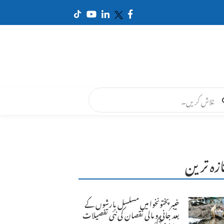
ازہ ترین
خیبرپختونخوا میں مسلسل بارشوں کے
بعد جانی و مالی نقصان کی نئی تفصیلات