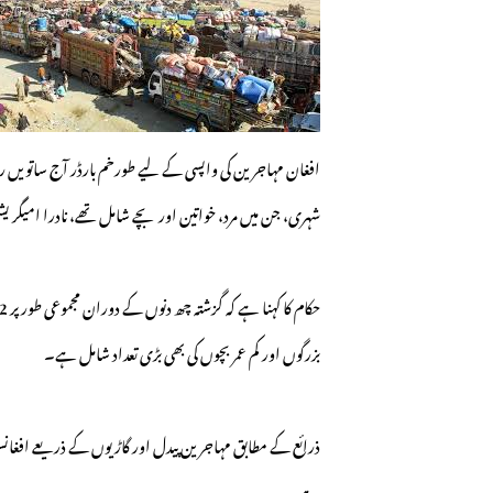
شہری، جن میں مرد، خواتین اور بچے شامل تھے، نادرا امیگری
بزرگوں اور کم عمر بچوں کی بھی بڑی تعداد شامل ہے۔
ذرائع کے مطابق مہاجرین پیدل اور گاڑیوں کے ذریعے افغانس
ہے۔