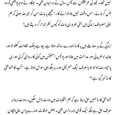
نہیں تھا۔ کچھ کی عمر پچیس سے تیس سال کے درمیان تھی۔ اہلکار نے وجہ پوچھی تو وہ
ہنس کر بولے، "بس وقت نہیں ملا بنوانے کا۔" مجھے یہ بات سن کر حیرت ہوئی کہ ہم
اپنی مصروف زندگی میں اتنی ضروری بات کو کیوں نظرانداز کر دیتے ہیں؟
زندگی کے ہر معاملے میں یہ کارڈ ہمارے ساتھ ہوتا ہے، چاہے بینک اکاؤنٹ کھلوانا ہو،
جائیداد خریدنی ہو، عدالت میں جانا ہو، پولیس اسٹیشن میں کوئی کارروائی کرنی ہو، ی
پاسپورٹ بنوانا ہو یا صرف ایک سم لینی ہو۔ ہر جگہ یہی سوال ہوتا ہے، "آپ کا شناختی
کارڈ نمبر کیا ہے؟"
شناختی کارڈ ہمیں حق دیتا ہے کہ ہم انتخابات میں ووٹ ڈال سکیں۔ ووٹ دینا نہ
صرف حق ہے بلکہ ایک قومی ذمہ داری بھی۔ بعض اوقات ہمارے پاس اپنی پہچان