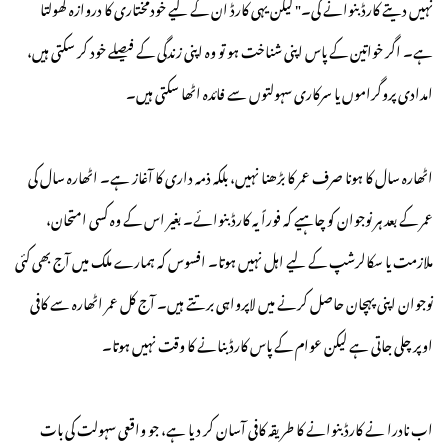
نہیں دیتے کارڈ بنوانے کی۔" لیکن یہی کارڈ ان کے لیے خودمختاری کا دروازہ کھولتا
ہے۔ اگر خواتین کے پاس اپنی شناخت ہو تو وہ اپنی زندگی کے فیصلے خود کر سکتی ہیں،
امدادی پروگراموں یا سرکاری سہولتوں سے فائدہ اٹھا سکتی ہیں۔
اٹھارہ سال کا ہونا صرف عمر کا بڑھنا نہیں، بلکہ ذمہ داری کا آغاز ہے۔ اٹھارہ سال کی
عمر کے بعد ہر نوجوان کو چاہیے کہ فوراً یہ کارڈ بنوائے۔ بغیر اس کے وہ کسی امتحان،
ملازمت یا سکالرشپ کے لیے اہل نہیں ہوتا۔ افسوس کہ ہمارے ملک میں آج بھی کئی
نوجوان اپنی پہچان حاصل کرنے میں لاپرواہی برتتے ہیں۔ آج کل عمر اٹھارہ سے کافی
اوپر چلی جاتی ہے لیکن عوام کے پاس کارڈ بنانے کا وقت نہیں ہوتا۔
اب نادرا نے کارڈ بنوانے کا طریقہ کافی آسان کر دیا ہے، جو واقعی سہولت کی بات