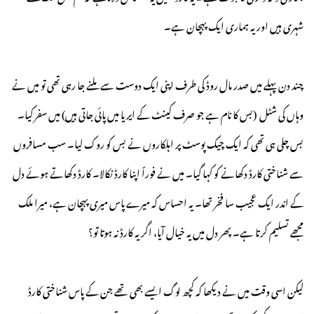
شہری ہیں اور یہ ہماری ایک پہچان ہے۔
چند دن پہلے میں صدر مال روڈ کی طرف اپنی ایک دوست سے ملنے جا رہی تھی تو میں نے
وہاں کی شٹل (بس کا نام ہے جو صرف کینٹ کے ایریا میں پائی جاتی ہیں) میں سفر کیا۔
بس چلی ہی تھی کہ ایک چیک پوسٹ پر اہلکاروں نے بس کو روک لیا۔ سب مسافروں
سے شناختی کارڈ دکھانے کو کہا گیا۔ میں نے فوراً اپنا کارڈ نکالا۔ کارڈ دکھاتے ہوئے دل
کے اندر ایک عجیب سا فخر تھا۔ یہ احساس کہ میرے پاس میری پہچان ہے، میرا ملک
مجھے تسلیم کرتا ہے۔ پھر دل میں یہ خیال آیا، اگر یہ کارڈ نہ ہوتا تو؟
لیکن اسی وقت میں نے دیکھا کہ کچھ لوگ ایسے بھی تھے جن کے پاس شناختی کارڈ