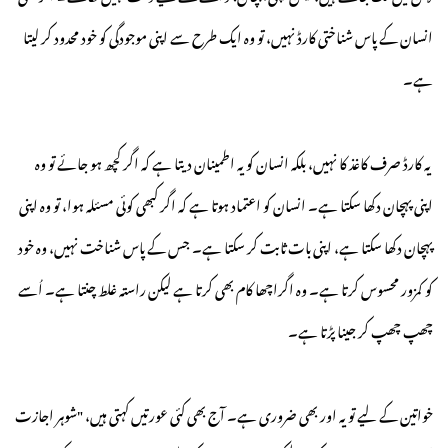
انسان کے پاس شناختی کارڈ نہیں، تو وہ ایک طرح سے اپنی موجودگی کو خود محدود کر لیتا
ہے۔
یہ کارڈ صرف کاغذ کا نہیں، بلکہ انسان کو یہ اطمینان دیتا ہے کہ اگر کچھ ہو جائے تو وہ
اپنی پہچان دکھا سکتا ہے۔ انسان کو اعتماد ہوتا ہے کہ اگر کبھی کوئی مسئلہ ہوا، تو وہ اپنی
پہچان دکھا سکتا ہے، اپنی بات ثابت کر سکتا ہے۔ جس کے پاس شناخت نہیں، وہ خود
کو کمزور محسوس کرتا ہے۔ وہ اگراچھا کام بھی کرتا ہے لیکن راستہ غلط چنتا ہے۔ اُسے
چھپ چھپ کر جینا پڑتا ہے۔
خواتین کے لیے تو یہ اور بھی ضروری ہے۔ آج بھی کئی عورتیں کہتی ہیں، "شوہر اجازت