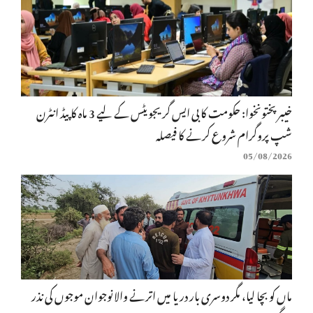
خیبرپختونخوا: حکومت کا بی ایس گریجویٹس کے لیے 3 ماہ کا پیڈ انٹرن
شپ پروگرام شروع کرنے کا فیصلہ
05/08/2026
ماں کو بچا لیا، مگر دوسری بار دریا میں اترنے والا نوجوان موجوں کی نذر