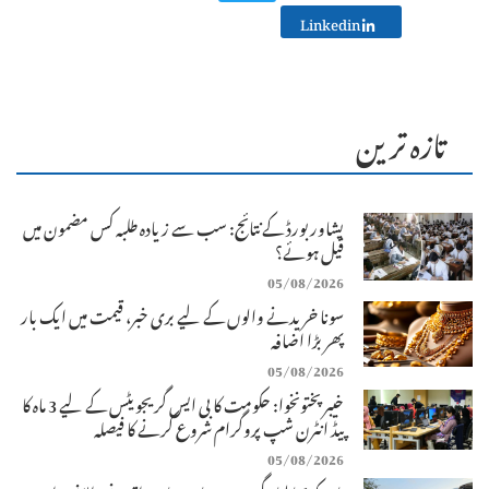
Linkedin
تازہ ترین
پشاور بورڈ کے نتائج: سب سے زیادہ طلبہ کس مضمون میں
فیل ہوئے؟
05/08/2026
سونا خریدنے والوں کے لیے بری خبر، قیمت میں ایک بار
پھر بڑا اضافہ
05/08/2026
خیبرپختونخوا: حکومت کا بی ایس گریجویٹس کے لیے 3 ماہ کا
پیڈ انٹرن شپ پروگرام شروع کرنے کا فیصلہ
05/08/2026