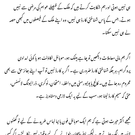
ہی نہیں ہوتی اورہم شکایت کرتے ہیں کہ ملک کے فیصلے عوام کی مرضی سے نہیں
ہوتے، جس کے پاس شناختی کارڈ ہی نہیں، وہ اپنے ملک کے فیصلوں میں کبھی حصہ
لے ہی نہیں سکتا۔
اگر ہم مالی معاملات دیکھیں تو چاہے بینک ہو، موبائل اکاؤنٹ ہو یا کوئی امدادی
پروگرام، ہر جگہ شناختی کارڈ ضروری ہے۔ اگر یہ کارڈ نہیں تو آپ اپنے جائز حق سے بھی
محروم رہ جاتے ہیں۔ کالج یا یونیورسٹی میں داخلہ، امتحان، نوکری، ڈرائیونگ لائسنس،
حتیٰ کہ سیم کارڈ لینا ہو، سب کے لیے یہ ایک لازمی دستاویز ہے۔
مجھے اکثر حیرت ہوتی ہے کہ ہم ایک موبائل فون یا نیا لباس خریدنے کے لیے تو گھنٹوں
لائن میں لگ جاتے ہیں، لیکن اپنی پہچان بنوانے کے لیے وقت نہیں نکالتے۔ اگر کسی