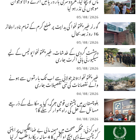
ماں کو بچا لیا، مگر دوسری بار دریا میں اترنے والا نوجوان
موجوں کی نذر ہو گیا
05/08/2026
گورنر خیبرپختونخوا کی ہدایت پر ضلع کرم کے تمام نادرا دفاتر
16 روز بعد بحال
05/08/2026
دہشت گردی کے خدشات، خیبرپختونخوا پولیس کے لیے
سیکیورٹی ہائی الرٹ جاری
05/08/2026
خیبرپختونخوا: 29 جولائی سے اب تک بارشوں سے ہونے
والے نقصانات کی نئی تفصیلات جاری
04/08/2026
بلوچستان میں پشتون قومی جرگہ، کیا یہ مکالمے کے ذریعے
مسائل کے حل کی راہ ہموار کر سکے گا؟
04/08/2026
اورکزئی: محکمہ صحت میں مبینہ مالی بے ضابطگیوں پر اینٹی
کرپشن نے ڈی ایچ او آفس کا 4 سالہ ریکارڈ طلب کر لیا