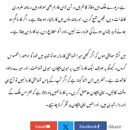
ہے۔ پورے ملک میں دفاتر قائم ہیں۔ آن لائن فارم بھی موجود ہیں۔ چند ضروری
کاغذات دیں، فیس جمع کریں، اور چند دنوں میں کارڈ تیار ہو جاتا ہے۔ اگر کارڈ گم ہو
جائے تو پریشان ہونے کی ضرورت نہیں، نادرا کو اطلاع دیں، نیا کارڈ بن جاتا ہے۔
میں اکثر سوچتی ہوں کہ اگر کبھی میرا شناختی کارڈ نہ ہو تو شاید میں خود کو ادھورا محسوس
کروں۔ کیونکہ یہ صرف ایک کارڈ نہیں، یہ میری پہچان، میری شناخت، اور میرے وجود
کا ثبوت ہے۔ آخر میں بس اتنا کہنا ہے کہ اگر آپ کے پاس شناختی کارڈ نہیں تو آج ہی
وقت نکالیں۔ اپنی پہچان حاصل کریں۔ یہ کارڈ ہمیں یاد دلاتا ہے کہ ہم اس ملک کے
ذمہ دار شہری ہیں، اور ہمیں اپنی پہچان پر فخر کرنا چاہیے۔
Share:
Email
Facebook