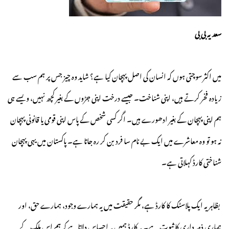
سعدیہ بی بی
میں اکثر سوچتی ہوں کہ انسان کی اصل پہچان کیا ہے؟ شاید وہ چیز جس پر ہم سب سے
زیادہ فخر کرتے ہیں، اپنی شناخت۔ جیسے درخت اپنی جڑوں کے بغیر کچھ نہیں، ویسے ہی
ہم اپنی پہچان کے بغیر ادھورے ہیں۔ اگر کسی شخص کے پاس اپنی قومی یا قانونی پہچان
نہ ہو تو وہ معاشرے میں ایک بے نام سا فرد بن کر رہ جاتا ہے۔ پاکستان میں یہی پہچان
شناختی کارڈ کہلاتی ہے۔
بظاہر یہ ایک پلاسٹک کا کارڈ ہے، مگر حقیقت میں یہ ہمارے وجود، ہمارے حق، اور
ہماری ذمہ داری کا ثبوت ہے۔ یہ کارڈ ہمیں یہ احساس دلاتاہے کہ ہم اس ملک کے