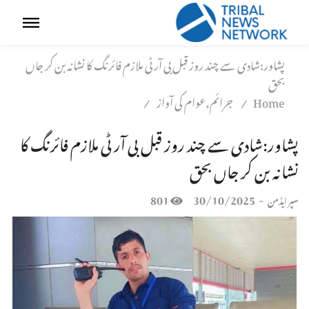
پشاور:شادی سے چند روز قبل بی آر ٹی ملازم فائرنگ کا نشانہ بن کر جاں
بحق
Home
جرائم,عوام کی آواز
/
/
پشاور:شادی سے چند روز قبل بی آر ٹی ملازم فائرنگ کا
نشانہ بن کر جاں بحق
801
30/10/2025
-
سپر ایڈمن