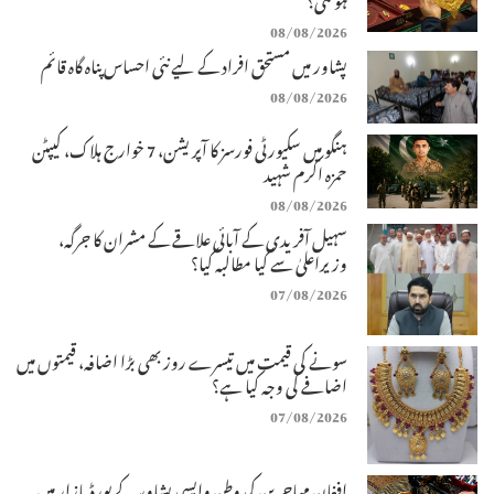
08/08/2026
پشاور میں مستحق افراد کے لیے نئی احساس پناہ گاہ قائم
08/08/2026
ہنگو میں سکیورٹی فورسز کا آپریشن، 7 خوارج ہلاک، کیپٹن
حمزہ اکرم شہید
08/08/2026
سہیل آفریدی کے آبائی علاقے کے مشران کا جرگہ،
وزیراعلیٰ سے کیا مطالبہ کیا؟
07/08/2026
سونے کی قیمت میں تیسرے روز بھی بڑا اضافہ، قیمتوں میں
اضافے کی وجہ کیا ہے؟
07/08/2026
افغان مہاجرین کی وطن واپسی پشاور کے بورڈ بازار میں