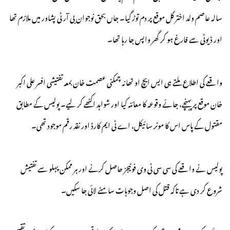
سالہ عاصم ولد اختر گل موقع پر دم توڑ گیا۔ جاں بحق نوجوان بی آر ٹی پشاور میں ملازم تھا
اور ڈیوٹی سے فارغ ہو کر گھر واپس جا رہا تھا۔
واقعے کی اطلاع ملتے ہی ایس ایچ او تھانہ چمکنی عصمت خان بمعہ تفتیشی افسر علی اکبر
خان موقع پر پہنچے، جائے وقوعہ کا معائنہ کیا اور شواہد اکٹھے کر لیے۔ پولیس کے مطابق
مقتول کے پاس اس کا موٹر سائیکل، اے ٹی ایم کارڈ اور نقد رقم موجود تھی۔
پولیس نے واقعے کی سی سی ٹی وی فوٹیجز حاصل کرنے اور ہر ممکن پہلو سے تفتیش
شروع کر دی ہے تاکہ قتل کی اصل وجوہات سامنے لائی جا سکیں۔