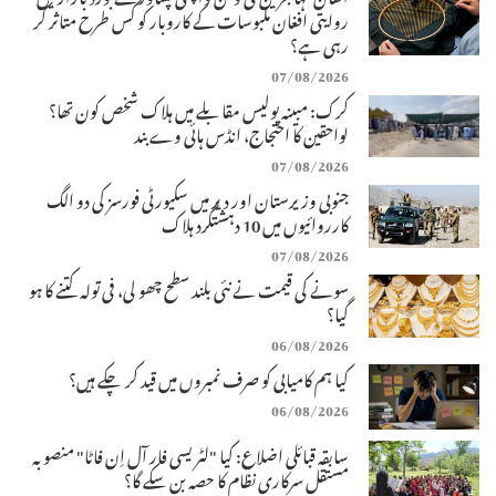
روایتی افغان ملبوسات کے کاروبار کو کس طرح متاثر کر
رہی ہے؟
07/08/2026
کرک: مبینہ پولیس مقابلے میں ہلاک شخص کون تھا؟
لواحقین کا احتجاج، انڈس ہائی وے بند
07/08/2026
جنوبی وزیرستان اور دیر میں سکیورٹی فورسز کی دو الگ
کارروائیوں میں 10 دہشتگرد ہلاک
07/08/2026
سونے کی قیمت نے نئی بلند سطح چھو لی، فی تولہ کتنے کا ہو
گیا؟
06/08/2026
کیا ہم کامیابی کو صرف نمبروں میں قید کر چکے ہیں؟
06/08/2026
سابقہ قبائلی اضلاع: کیا "لٹریسی فار آل اِن فاٹا" منصوبہ
مستقل سرکاری نظام کا حصہ بن سکے گا؟