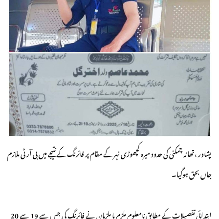
پشاور ،تھانہ چمکنی کی حدود میرہ کچھوڑی نہر کے مقام پر فائرنگ کے نتیجے میں بی آر ٹی ملازم
جاں بحق ہوگیا۔
ابتدائی تفصیلات کے مطابق نامعلوم ملزم یا ملزمان نے فائرنگ کی جس سے 19 سے 20