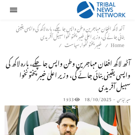
آٹھ لاکھ افغان مہاجرین وطن واپس جا چکے، بارہ لاکھ کی واپسی یقینی
بنائی جائے گی، وزیر اعلیٰ خیبر پختونخوا سہیل آفریدی
Home
خیبر پختونخوا,سیاست
/
/
آٹھ لاکھ افغان مہاجرین وطن واپس جا چکے، بارہ لاکھ کی
واپسی یقینی بنائی جائے گی، وزیر اعلیٰ خیبر پختونخوا
سہیل آفریدی
1933
18/10/2025
-
سپر ایڈمن