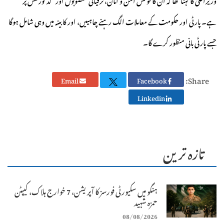
ہے۔ پارٹی اور حکومت کے معاملات الگ رہنے چاہییں، اور کابینہ میں وہی شامل ہوگا
جسے پارٹی بانی منظور کرے گا۔
Share:
Email
Facebook
Linkedin
تازہ ترین
ہنگو میں سکیورٹی فورسز کا آپریشن، 7 خوارج ہلاک، کیپٹن
حمزہ شہید
08/08/2026