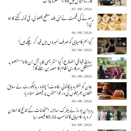
07/08/2026
سونے کی قیمت نے نئی بلند سطح چھو لی، فی تولہ کتنے کا ہو
گیا؟
06/08/2026
کیا ہم کامیابی کو صرف نمبروں میں قید کر چکے ہیں؟
06/08/2026
سابقہ قبائلی اضلاع: کیا "لٹریسی فار آل اِن فاٹا" منصوبہ
مستقل سرکاری نظام کا حصہ بن سکے گا؟
06/08/2026
جان کو خطرہ یا قانونی رکاوٹ؟ پشاور ہائیکورٹ نے سابق
افغان جرنیلوں کی درخواستوں پر فیصلہ سنا دیا
06/08/2026
مردان بورڈ نے میٹرک سالانہ امتحانات کے نتائج کا اعلان
کر دیا، کامیابی کا تناسب 85.32 فیصد رہا
06/08/2026