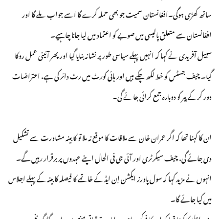
ساتھ کھڑی ہوگی۔افغانستان سمیت جو بھی حملہ کرے گا اسے جواب ملے گا اور
افغانستان سے متعلق پالیسی میں صوبے کو اعتماد میں لیا جانا چاہیے۔
سہیل آفریدی نے کہا کہ انہیں پہلے سیاسی طور پر نشانہ بنایا گیا اور پھر آئینی عمل روکا
گیا۔ چیف جسٹس کو خط لکھ چکے ہیں اور ہائی کورٹ میں رٹ دائر کی ہے، اعتراضات
دور کرکے پیر کو دوبارہ جمع کرائی جائے گی۔
ان کا کہنا تھا کہ اگر عمران خان سے ملاقات کا موقع نہ ملا تو کابینہ مشاورت سے تشکیل
دی جائے گی، چیف سیکرٹری اور آئی جی فی الحال اپنے عہدوں پر برقرار رہیں گے۔
انہوں نے مزید کہا کہ سول پاورز ایکشن اِن ایڈ کے خاتمے کا فیصلہ کابینہ کے پہلے اجلاس
میں کیا جائے گا۔
وزیراعلیٰ کا کہنا تھا کہ ان کا فوکس امن و امان، ترقیاتی منصوبوں اور گڈ گورننس پر