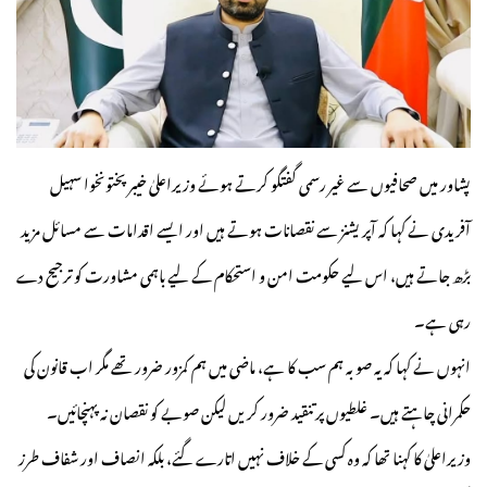
پشاور میں صحافیوں سے غیر رسمی گفتگو کرتے ہوئے وزیراعلیٰ خیبر پختونخوا سہیل
آفریدی نے کہا کہ آپریشنز سے نقصانات ہوتے ہیں اور ایسے اقدامات سے مسائل مزید
بڑھ جاتے ہیں، اس لیے حکومت امن و استحکام کے لیے باہمی مشاورت کو ترجیح دے
رہی ہے۔
انہوں نے کہا کہ یہ صوبہ ہم سب کا ہے، ماضی میں ہم کمزور ضرور تھے مگر اب قانون کی
حکمرانی چاہتے ہیں۔ غلطیوں پر تنقید ضرور کریں لیکن صوبے کو نقصان نہ پہنچائیں۔
وزیراعلیٰ کا کہنا تھا کہ وہ کسی کے خلاف نہیں اتارے گئے، بلکہ انصاف اور شفاف طرز