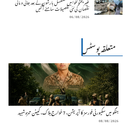
خیبرپختونخوا میں مسلسل بارشوں کے بعد جانی و مالی
نقصان کی نئی تفصیلات سامنے آگئیں
06/08/2026
متعلقہ پوسٹس
ہنگو میں سکیورٹی فورسز کا آپریشن، 7 خوارج ہلاک، کیپٹن حمزہ شہید
08/08/2026