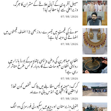
سہیل آفریدی کے آبائی علاقے کے مشران کا جرگہ،
وزیراعلیٰ سے کیا مطالبہ کیا؟
07/08/2026
سونے کی قیمت میں تیسرے روز بھی بڑا اضافہ، قیمتوں میں
اضافے کی وجہ کیا ہے؟
07/08/2026
افغان مہاجرین کی وطن واپسی پشاور کے بورڈ بازار میں
روایتی افغان ملبوسات کے کاروبار کو کس طرح متاثر کر
رہی ہے؟
07/08/2026
کرک: مبینہ پولیس مقابلے میں ہلاک شخص کون تھا؟
لواحقین کا احتجاج، انڈس ہائی وے بند
07/08/2026
جنوبی وزیرستان اور دیر میں سکیورٹی فورسز کی دو الگ
کارروائیوں میں 10 دہشتگرد ہلاک