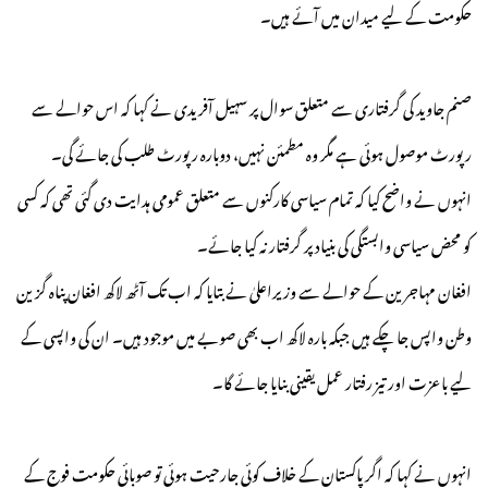
حکومت کے لیے میدان میں آئے ہیں۔
صنم جاوید کی گرفتاری سے متعلق سوال پر سہیل آفریدی نے کہا کہ اس حوالے سے
رپورٹ موصول ہوئی ہے مگر وہ مطمئن نہیں، دوبارہ رپورٹ طلب کی جائے گی۔
انہوں نے واضح کیا کہ تمام سیاسی کارکنوں سے متعلق عمومی ہدایت دی گئی تھی کہ کسی
کو محض سیاسی وابستگی کی بنیاد پر گرفتار نہ کیا جائے۔
افغان مہاجرین کے حوالے سے وزیراعلیٰ نے بتایا کہ اب تک آٹھ لاکھ افغان پناہ گزین
وطن واپس جا چکے ہیں جبکہ بارہ لاکھ اب بھی صوبے میں موجود ہیں۔ ان کی واپسی کے
لیے باعزت اور تیز رفتار عمل یقینی بنایا جائے گا۔
انہوں نے کہا کہ اگر پاکستان کے خلاف کوئی جارحیت ہوئی تو صوبائی حکومت فوج کے