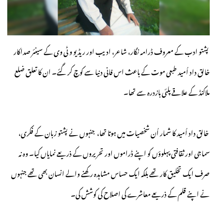
پشتو ادب کے معروف ڈرامہ نگار، شاعر، ادیب اور ریڈیو و ٹی وی کے سینئر صداکار
خالق داد اُمید طبعی موت کے باعث اس فانی دنیا سے کوچ کر گئے۔ ان کا تعلق ضلع
ملاکنڈ کے علاقے پلئی بازدرہ سے تھا۔
خالق داد اُمید کا شمار اُن شخصیات میں ہوتا تھا، جنہوں نے پشتو زبان کے فکری،
سماجی اور ثقافتی پہلوؤں کو اپنے ڈراموں اور تحریروں کے ذریعے نمایاں کیا۔ وہ نہ
صرف ایک تخلیق کار تھے بلکہ ایک حساس مشاہدہ رکھنے والے انسان بھی تھے جنہوں
نے اپنے قلم کے ذریعے معاشرے کی اصلاح کی کوشش کی۔