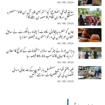
06/08/2026
سابقہ قبائلی اضلاع: کیا "لٹریسی فار آل اِن فاٹا" منصوبہ
مستقل سرکاری نظام کا حصہ بن سکے گا؟
06/08/2026
جان کو خطرہ یا قانونی رکاوٹ؟ پشاور ہائیکورٹ نے سابق
افغان جرنیلوں کی درخواستوں پر فیصلہ سنا دیا
06/08/2026
مردان بورڈ نے میٹرک سالانہ امتحانات کے نتائج کا اعلان
کر دیا، کامیابی کا تناسب 85.32 فیصد رہا
06/08/2026
خیبرپختونخوا میں مسلسل بارشوں کے بعد جانی و مالی
نقصان کی نئی تفصیلات سامنے آگئیں
06/08/2026