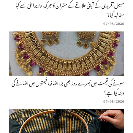
سہیل آفریدی کے آبائی علاقے کے مشران کا جرگہ، وزیراعلیٰ سے کیا
مطالبہ کیا؟
07/08/2026
سونے کی قیمت میں تیسرے روز بھی بڑا اضافہ، قیمتوں میں اضافے کی
وجہ کیا ہے؟
07/08/2026