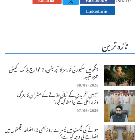
Linkedin
تازہ ترین
ہنگو میں سکیورٹی فورسز کا آپریشن، 7 خوارج ہلاک، کیپٹن
حمزہ شہید
08/08/2026
سہیل آفریدی کے آبائی علاقے کے مشران کا جرگہ،
وزیراعلیٰ سے کیا مطالبہ کیا؟
07/08/2026
سونے کی قیمت میں تیسرے روز بھی بڑا اضافہ، قیمتوں میں
اضافے کی وجہ کیا ہے؟