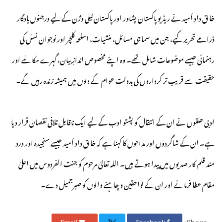
خالق داد اُمید نے ریڈیو پاکستان پشاور اور پاکستان ٹیلی وژن کے لیے درجنوں یادگار
ڈرامے تحریر کیے، جن میں سماجی مسائل، منشیات، اسلحہ کلچر اور نوجوان نسل کی
رہنمائی جیسے موضوعات شامل تھے۔ وہ اپنے مخصوص اندازِ بیان، گہرے مکالمے اور
حقیقت سے قریب تر کرداروں کی بدولت عوام کے دلوں میں ہمیشہ زندہ رہیں گے۔
ادبی حلقوں نے ان کے انتقال کو پشتو ادب کے لیے ایک ناقابل تلافی نقصان قرار دیا
ہے۔ ان کے شاگردوں اور مداحوں کا کہنا ہے کہ خالق داد اُمید جیسے سنجیدہ اور درد
مند قلم کار صدیوں میں پیدا ہوتے ہیں۔ اللہ تعالیٰ مرحوم کو جنت الفردوس میں اعلیٰ
مقام عطا فرمائے اور ان کے لواحقین و چاہنے والوں کو صبرجمیل دے۔
Share:
Email
Facebook