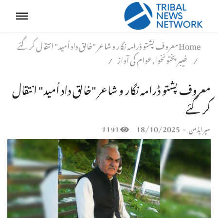
Home
معروف پشتو ڈرامہ نگار و شاعر "خالق داد اُمید" انتقال کر گئے
خیبر پختونخوا,عوام کی آواز
/
/
معروف پشتو ڈرامہ نگار و شاعر "خالق داد اُمید" انتقال
کر گئے
1191
18/10/2025
-
سپر ایڈمن