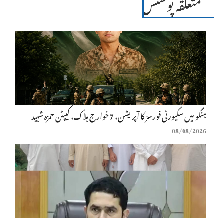
متعلقہ پوسٹس
ہنگو میں سکیورٹی فورسز کا آپریشن، 7 خوارج ہلاک، کیپٹن حمزہ شہید
08/08/2026