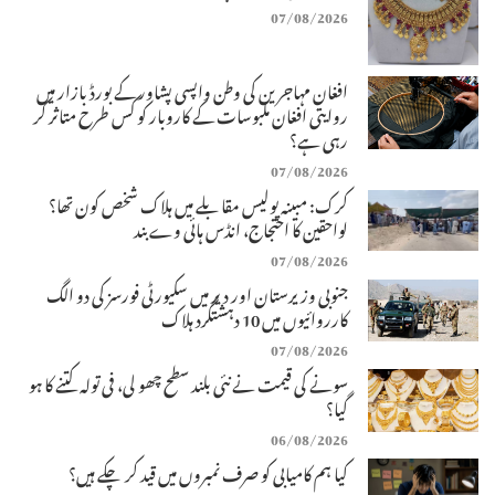
07/08/2026
افغان مہاجرین کی وطن واپسی پشاور کے بورڈ بازار میں
روایتی افغان ملبوسات کے کاروبار کو کس طرح متاثر کر
رہی ہے؟
07/08/2026
کرک: مبینہ پولیس مقابلے میں ہلاک شخص کون تھا؟
لواحقین کا احتجاج، انڈس ہائی وے بند
07/08/2026
جنوبی وزیرستان اور دیر میں سکیورٹی فورسز کی دو الگ
کارروائیوں میں 10 دہشتگرد ہلاک
07/08/2026
سونے کی قیمت نے نئی بلند سطح چھو لی، فی تولہ کتنے کا ہو
گیا؟
06/08/2026
کیا ہم کامیابی کو صرف نمبروں میں قید کر چکے ہیں؟