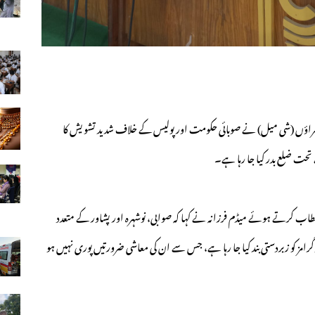
 سراؤں (شی میل) نے صوبائی حکومت اور پولیس کے خلاف شدید تشویش کا
تحت ضلع بدر کیا جا رہا ہے۔
طاب کرتے ہوئے میڈم فرزانہ نے کہا کہ صوابی، نوشہرہ اور پشاور کے متعدد
گرامز کو زبردستی بند کیا جا رہا ہے، جس سے ان کی معاشی ضرورتیں پوری نہیں ہو