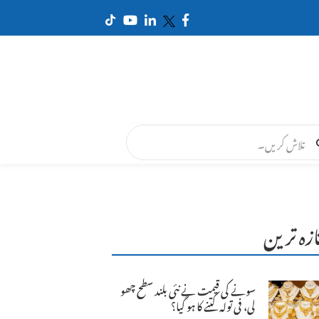
ازہ ترین
سونے کی قیمت نے نئی بلند سطح چھو
لی، فی تولہ کتنے کا ہو گیا؟