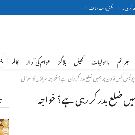
طہ کریں۔
انگلش ویب سائٹ
جرائم
ماحولیات
کھیل
بلاگز
عوام کی آواز
کالم
 پولیس کس قانون پر ہمیں ضلع بدر کر رہی ہے؟ خواجہ سراؤں کا سوال
میں ضلع بدر کر رہی ہے؟ خواجہ
ت