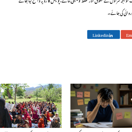
رروائی کی جائے۔
Linkedin