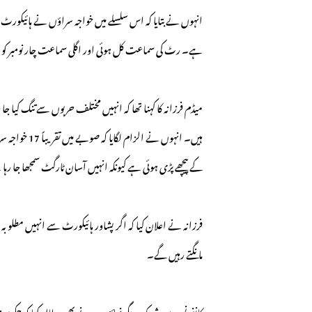
انہوں نے بتایا کہ اس سلسلے میں خواجہ سراؤں نے ہائیکورٹ می
ہے۔ رٹ کی سماعت کل ہوئی اور اگلی سماعت چار نومبر کو 
میڈم فرزانہ کا کہنا تھا کہ انہیں مختلف حربوں سے تنگ کیا ج
ہیں۔ انہوں نے
کے پیچھے پڑی ہوئی ہے کیونکہ انہیں آسان ٹارگٹ سمجھا جا رہ
فرزانہ نے اعلان کیا کہ اگر پشاور ہائیکورٹ سے انہیں مطلوبہ
مانگتے رہیں گے۔
کانفرنس میں شریک دیگر نمائندوں نے بھی مطالبہ کیا کہ حکوم