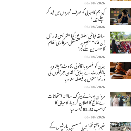
06/08/2026
کیا ہم کامیابی کو صرف نمبروں میں قید کر
چکے ہیں؟
06/08/2026
سابقہ قبائلی اضلاع: کیا "لٹریسی فار آل
اِن فاٹا" منصوبہ مستقل سرکاری نظام
کا حصہ بن سکے گا؟
06/08/2026
جان کو خطرہ یا قانونی رکاوٹ؟ پشاور
ہائیکورٹ نے سابق افغان جرنیلوں کی
درخواستوں پر فیصلہ سنا دیا
06/08/2026
مردان بورڈ نے میٹرک سالانہ امتحانات
کے نتائج کا اعلان کر دیا، کامیابی کا
تناسب 85.32 فیصد رہا
06/08/2026
خیبرپختونخوا میں مسلسل بارشوں کے