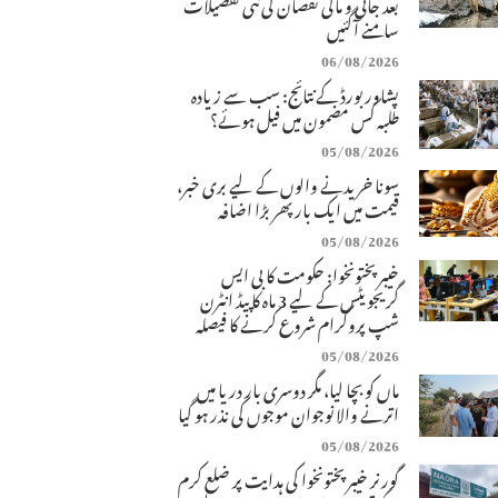
بعد جانی و مالی نقصان کی نئی تفصیلات
سامنے آگئیں
06/08/2026
پشاور بورڈ کے نتائج: سب سے زیادہ
طلبہ کس مضمون میں فیل ہوئے؟
05/08/2026
سونا خریدنے والوں کے لیے بری خبر،
قیمت میں ایک بار پھر بڑا اضافہ
05/08/2026
خیبرپختونخوا: حکومت کا بی ایس
گریجویٹس کے لیے 3 ماہ کا پیڈ انٹرن
شپ پروگرام شروع کرنے کا فیصلہ
05/08/2026
ماں کو بچا لیا، مگر دوسری بار دریا میں
اترنے والا نوجوان موجوں کی نذر ہو گیا
05/08/2026
گورنر خیبرپختونخوا کی ہدایت پر ضلع کرم