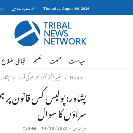
Thursday, August 06, 2026
ہمارے بارے میں
راب
سیاست
صحت
تعلیم
قبائلی اضلاع
Home
خیبر پختونخوا,عوام کی آواز
پشاور:
/
/
پشاور: پولیس کس قانون پر ہ
سراؤں کا سوال
724
14/10/2025
-
سپر ایڈمن