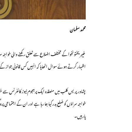
محمد سلمان
خیبرپختونخوا کے مختلف اضلاع سے تعلق رکھنے والی خواجہ
اظہار کرتے ہوئے سوال اٹھایا کہ انہیں کس قانونی جواز کے 
پشاور پریس کلب میں منعقدہ ایک پرہجوم نیوز کانفرنس سے خ
خواجہ سراؤں کو ضلع بدر کیا جا رہا ہے اور ان کے اجتماعی پرو
پارہیں۔