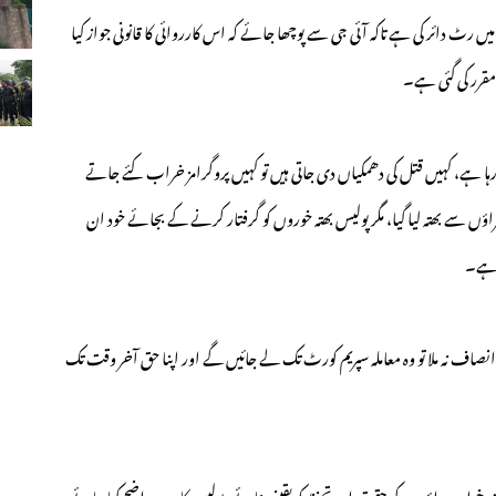
ں رٹ دائر کی ہے تاکہ آئی جی سے پوچھا جائے کہ اس کارروائی کا قانونی جواز کیا
مقرر کی گئی ہے۔
ا رہا ہے، کہیں قتل کی دھمکیاں دی جاتی ہیں تو کہیں پروگرامز خراب کئے جاتے
 الزام لگایا کہ صوبے میں تقریباً 17 خواجہ سراؤں سے بھتہ لیا گیا، مگر پولیس بھتہ خوروں کو گرفتار کرنے کے بجائے خود ان
ا ہے۔
 انصاف نہ ملا تو وہ معاملہ سپریم کورٹ تک لے جائیں گے اور اپنا حق آخر وقت تک
ت خواجہ سراؤں کے حقوق اور تحفظ کو یقینی بنائے، پولیس کا رویہ واضح کیا جائے