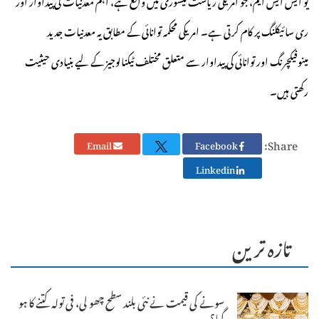
ری سائیکلنگ پر کام کرتی ہے۔ امریکی محکمہ توانائی کے مطابق یہ معدنیات جدید
مینوفیکچرنگ اور توانائی کی پیداوار سے متعلق مختلف ٹیکنالوجیز کے لیے بنیادی حیثیت
رکھتی ہیں۔
Share:
Email
Facebook
Linkedin
تازہ ترین
سونے کی قیمت نے نئی بلند سطح چھو لی، فی تولہ کتنے کا ہو
گیا؟