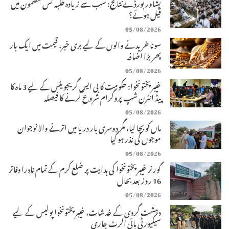
پشاور بورڈ کے نتائج: سب سے زیادہ طلبہ کس مضمون میں
فیل ہوئے؟
05/08/2026
سونا خریدنے والوں کے لیے بری خبر، قیمت میں ایک بار
پھر بڑا اضافہ
05/08/2026
خیبرپختونخوا: حکومت کا بی ایس گریجویٹس کے لیے 3 ماہ کا
پیڈ انٹرن شپ پروگرام شروع کرنے کا فیصلہ
05/08/2026
ماں کو بچا لیا، مگر دوسری بار دریا میں اترنے والا نوجوان
موجوں کی نذر ہو گیا
05/08/2026
گورنر خیبرپختونخوا کی ہدایت پر ضلع کرم کے تمام نادرا دفاتر
16 روز بعد بحال
05/08/2026
دہشت گردی کے خدشات، خیبرپختونخوا پولیس کے لیے
سیکیورٹی ہائی الرٹ جاری