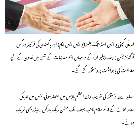
امریکی کمپنی یو ایس اسٹریٹجک میٹلز (یو ایس ایس ایم) اور پاکستان کی فرنٹیئر ورکس
آرگنائزیشن (ایف ڈبلیو او) کے درمیان اہم معدنیات کے شعبے میں تعاون کے لیے
مفاہمت کی یادداشت پر دستخط کئے گئے۔
معاہدے پر دستخط کی تقریب وزیراعظم ہاؤس میں منعقد ہوئی، جس میں امریکی
سفارتخانے کے قائم مقام نائب چیف آف مشن زیک ہارکن رائیڈر بھی شریک
ہوئے۔