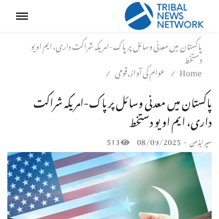
پاکستان میں معدنی وسائل پر پاک-امریکہ شراکت داری، ایم او یو
دستخط
Home
عوام کی آواز,قومی
/
/
پاکستان میں معدنی وسائل پر پاک-امریکہ شراکت
داری، ایم او یو دستخط
513
08/09/2025
-
سپر ایڈمن