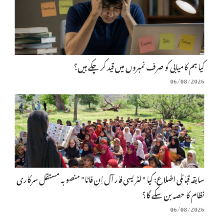
کیا ہم کامیابی کو صرف نمبروں میں قید کر چکے ہیں؟
06/08/2026
سابقہ قبائلی اضلاع: کیا "لٹریسی فار آل اِن فاٹا" منصوبہ مستقل سرکاری
نظام کا حصہ بن سکے گا؟
06/08/2026