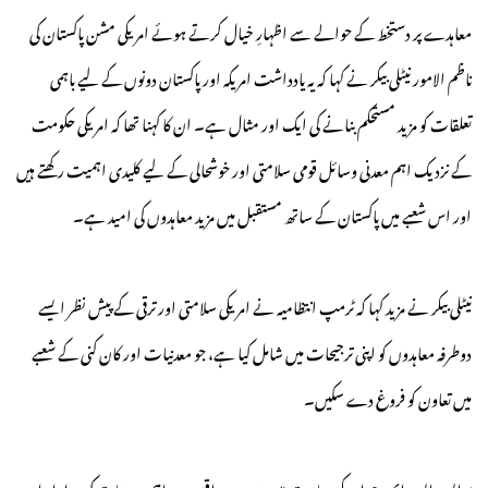
معاہدے پر دستخط کے حوالے سے اظہارِ خیال کرتے ہوئے امریکی مشن پاکستان کی
ناظم الامور نیٹلی بیکر نے کہا کہ یہ یادداشت امریکہ اور پاکستان دونوں کے لیے باہمی
تعلقات کو مزید مستحکم بنانے کی ایک اور مثال ہے۔ ان کا کہنا تھا کہ امریکی حکومت
کے نزدیک اہم معدنی وسائل قومی سلامتی اور خوشحالی کے لیے کلیدی اہمیت رکھتے ہیں
اور اس شعبے میں پاکستان کے ساتھ مستقبل میں مزید معاہدوں کی امید ہے۔
نیٹلی بیکر نے مزید کہا کہ ٹرمپ انتظامیہ نے امریکی سلامتی اور ترقی کے پیش نظر ایسے
دوطرفہ معاہدوں کو اپنی ترجیحات میں شامل کیا ہے، جو معدنیات اور کان کنی کے شعبے
میں تعاون کو فروغ دے سکیں۔
یو ایس ایس ایم، جو امریکی ریاست میسوری میں واقع ہے، اہم معدنیات کی پیداوار اور