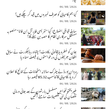
06/08/2026
کیا ہم کامیابی کو صرف نمبروں میں قید کر چکے ہیں؟
06/08/2026
سابقہ قبائلی اضلاع: کیا "لٹریسی فار آل اِن فاٹا" منصوبہ
مستقل سرکاری نظام کا حصہ بن سکے گا؟
06/08/2026
جان کو خطرہ یا قانونی رکاوٹ؟ پشاور ہائیکورٹ نے سابق
افغان جرنیلوں کی درخواستوں پر فیصلہ سنا دیا
06/08/2026
مردان بورڈ نے میٹرک سالانہ امتحانات کے نتائج کا اعلان
کر دیا، کامیابی کا تناسب 85.32 فیصد رہا
06/08/2026
خیبرپختونخوا میں مسلسل بارشوں کے بعد جانی و مالی
نقصان کی نئی تفصیلات سامنے آگئیں
06/08/2026