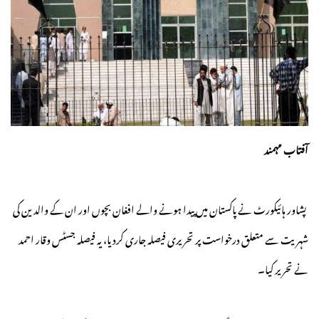
آفتاب مہمند
پشاور ہائیکورٹ نے پاکستان میں پیدا ہونے والے افغان بچوں اور ان کے والدین کی
شہریت سے متعلق درخواست پر تحریری فیصلہ جاری کردیا، یہ فیصلہ جسٹس وقار احمد
نے تحریر کیا۔