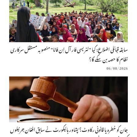
سابقہ قبائلی اضلاع: کیا "لٹریسی فار آل اِن فاٹا" منصوبہ مستقل سرکاری
نظام کا حصہ بن سکے گا؟
06/08/2026
جان کو خطرہ یا قانونی رکاوٹ؟ پشاور ہائیکورٹ نے سابق افغان جرنیلوں