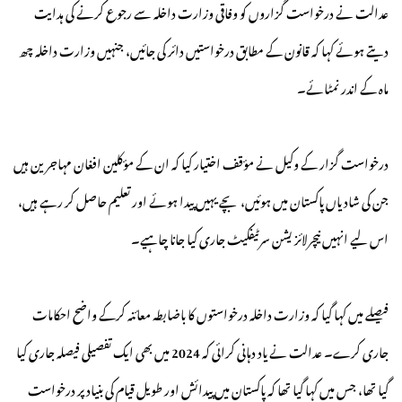
عدالت نے درخواست گزاروں کو وفاقی وزارت داخلہ سے رجوع کرنے کی ہدایت
دیتے ہوئے کہا کہ قانون کے مطابق درخواستیں دائر کی جائیں، جنہیں وزارت داخلہ چھ
ماہ کے اندر نمٹائے۔
درخواست گزار کے وکیل نے مؤقف اختیار کیا کہ ان کے مؤکلین افغان مہاجرین ہیں
جن کی شادیاں پاکستان میں ہوئیں، بچے یہیں پیدا ہوئے اور تعلیم حاصل کر رہے ہیں،
اس لیے انہیں نیچرلائزیشن سرٹیفکیٹ جاری کیا جانا چاہیے۔
فیصلے میں کہا گیا کہ وزارت داخلہ درخواستوں کا باضابطہ معائنہ کرکے واضح احکامات
جاری کرے۔ عدالت نے یاد دہانی کرائی کہ 2024 میں بھی ایک تفصیلی فیصلہ جاری کیا
گیا تھا، جس میں کہا گیا تھا کہ پاکستان میں پیدائش اور طویل قیام کی بنیاد پر درخواست