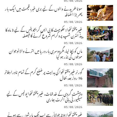
سونا خریدنے والوں کے لیے بری خبر، قیمت میں ایک بار
پھر بڑا اضافہ
05/08/2026
خیبرپختونخوا: حکومت کا بی ایس گریجویٹس کے لیے 3 ماہ کا
پیڈ انٹرن شپ پروگرام شروع کرنے کا فیصلہ
05/08/2026
ماں کو بچا لیا، مگر دوسری بار دریا میں اترنے والا نوجوان
موجوں کی نذر ہو گیا
05/08/2026
گورنر خیبرپختونخوا کی ہدایت پر ضلع کرم کے تمام نادرا دفاتر
16 روز بعد بحال
05/08/2026
دہشت گردی کے خدشات، خیبرپختونخوا پولیس کے لیے
سیکیورٹی ہائی الرٹ جاری
05/08/2026
خیبرپختونخوا: 29 جولائی سے اب تک بارشوں سے ہونے