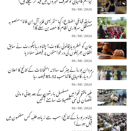
کیا ہم کامیابی کو صرف نمبروں میں قید کر چکے ہیں؟
06/08/2026
سابقہ قبائلی اضلاع: کیا "لٹریسی فار آل اِن فاٹا" منصوبہ
مستقل سرکاری نظام کا حصہ بن سکے گا؟
06/08/2026
جان کو خطرہ یا قانونی رکاوٹ؟ پشاور ہائیکورٹ نے سابق
افغان جرنیلوں کی درخواستوں پر فیصلہ سنا دیا
06/08/2026
مردان بورڈ نے میٹرک سالانہ امتحانات کے نتائج کا اعلان
کر دیا، کامیابی کا تناسب 85.32 فیصد رہا
06/08/2026
خیبرپختونخوا میں مسلسل بارشوں کے بعد جانی و مالی
نقصان کی نئی تفصیلات سامنے آگئیں
06/08/2026
پشاور بورڈ کے نتائج: سب سے زیادہ طلبہ کس مضمون میں
فیل ہوئے؟
05/08/2026