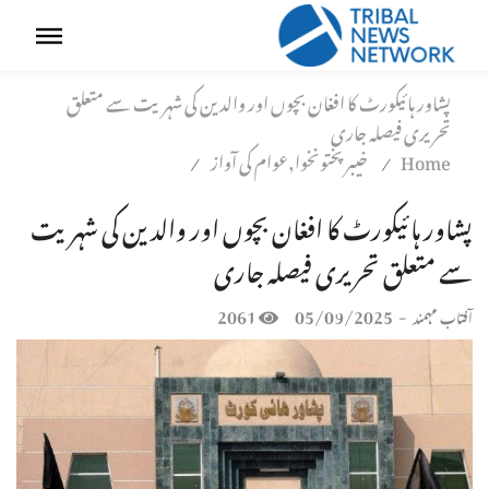
پشاور ہائیکورٹ کا افغان بچوں اور والدین کی شہریت سے متعلق
تحریری فیصلہ جاری
Home
خیبر پختونخوا,عوام کی آواز
/
/
پشاور ہائیکورٹ کا افغان بچوں اور والدین کی شہریت
سے متعلق تحریری فیصلہ جاری
2061
05/09/2025
-
آفتاب مہمند