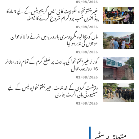
05/08/2026
خیبرپختونخوا: حکومت کا بی ایس گریجویٹس کے لیے 3 ماہ کا
پیڈ انٹرن شپ پروگرام شروع کرنے کا فیصلہ
05/08/2026
ماں کو بچا لیا، مگر دوسری بار دریا میں اترنے والا نوجوان
موجوں کی نذر ہو گیا
05/08/2026
گورنر خیبرپختونخوا کی ہدایت پر ضلع کرم کے تمام نادرا دفاتر
16 روز بعد بحال
05/08/2026
دہشت گردی کے خدشات، خیبرپختونخوا پولیس کے لیے
سیکیورٹی ہائی الرٹ جاری
05/08/2026
متعلقہ پوسٹس