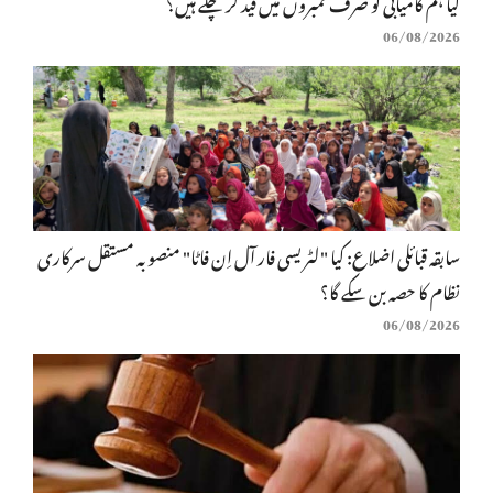
کیا ہم کامیابی کو صرف نمبروں میں قید کر چکے ہیں؟
06/08/2026
سابقہ قبائلی اضلاع: کیا "لٹریسی فار آل اِن فاٹا" منصوبہ مستقل سرکاری
نظام کا حصہ بن سکے گا؟
06/08/2026