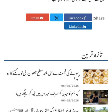
Share:
Email
Facebook
Linkedin
تازہ ترین
سونے کی قیمت نے نئی بلند سطح چھو لی، فی تولہ کتنے کا ہو
گیا؟
06/08/2026
کیا ہم کامیابی کو صرف نمبروں میں قید کر چکے ہیں؟
06/08/2026
سابقہ قبائلی اضلاع: کیا "لٹریسی فار آل اِن فاٹا" منصوبہ