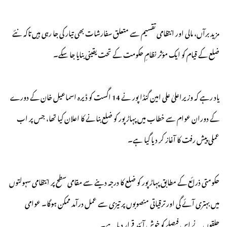
مزید برآں، مالی اور انتظامی تقسیم سے متعلق سفارشات بھی تیار کی جا رہی ہیں تاکہ نئے
ضلع کے قیام کو ایک مؤثر نظامِ حکومت کے تحت یقینی بنایا جا سکے۔
یاد رہے کہ وزیراعلیٰ علی امین گنڈا پور نے 14 اگست کو ڈیرہ اسماعیل خان کے دورے
کے دوران عوام سے خطاب میں پہاڑپور کو ضلع بنانے کا اعلان کیا تھا، جس پر اب
عملی پیش رفت کا آغاز کر دیا گیا ہے۔
حکومتی ذرائع کے مطابق پہاڑپور کو ضلع کا درجہ دینے سے مقامی سطح پر انتظامی سہولتوں
میں بہتری آئے گی اور ترقیاتی منصوبوں پر تیزی سے عمل درآمد ممکن ہوگا۔ عوامی
حلقوں نے اس فیصلے کو خوش آئند قرار دیا ہے۔