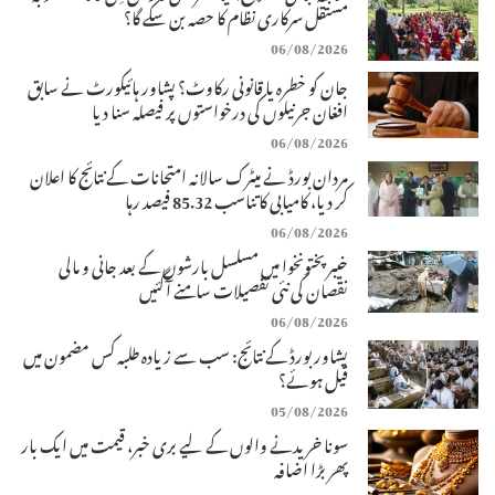
مستقل سرکاری نظام کا حصہ بن سکے گا؟
06/08/2026
جان کو خطرہ یا قانونی رکاوٹ؟ پشاور ہائیکورٹ نے سابق
افغان جرنیلوں کی درخواستوں پر فیصلہ سنا دیا
06/08/2026
مردان بورڈ نے میٹرک سالانہ امتحانات کے نتائج کا اعلان
کر دیا، کامیابی کا تناسب 85.32 فیصد رہا
06/08/2026
خیبرپختونخوا میں مسلسل بارشوں کے بعد جانی و مالی
نقصان کی نئی تفصیلات سامنے آگئیں
06/08/2026
پشاور بورڈ کے نتائج: سب سے زیادہ طلبہ کس مضمون میں
فیل ہوئے؟
05/08/2026
سونا خریدنے والوں کے لیے بری خبر، قیمت میں ایک بار
پھر بڑا اضافہ