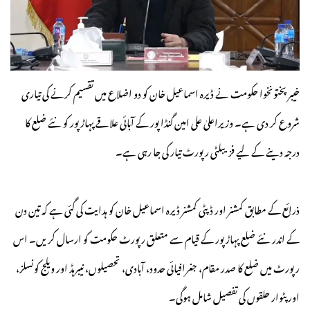
خیبرپختونخوا حکومت نے ڈیرہ اسماعیل خان کو دو اضلاع میں تقسیم کرنے کی تیاری
شروع کر دی ہے۔ وزیراعلیٰ علی امین گنڈا پور کے آبائی علاقے پہاڑپور کو نئے ضلع کا
درجہ دینے کے لیے فزیبلٹی رپورٹ تیار کی جا رہی ہے۔
ذرائع کے مطابق کمشنر اور ڈپٹی کمشنر ڈیرہ اسماعیل خان کو ہدایت کی گئی ہے کہ تین دن
کے اندر نئے ضلع پہاڑپور کے قیام سے متعلق رپورٹ حکومت کو ارسال کریں۔ اس
رپورٹ میں ضلع کا صدر مقام، جغرافیائی حدود، آبادی، تحصیلوں، نیبرہڈ اور ویلج کونسلز،
اور پٹوار حلقوں کی تفصیل شامل ہوگی۔