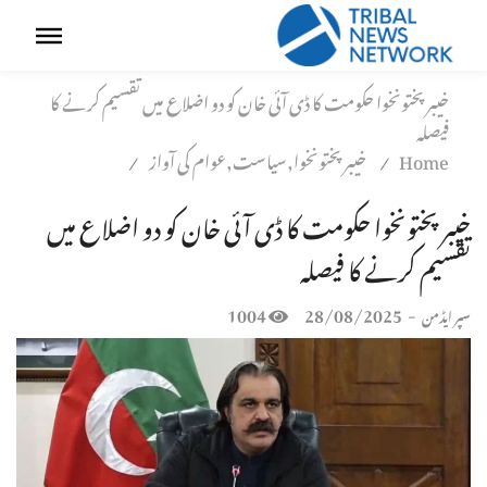
خیبرپختونخوا حکومت کا ڈی آئی خان کو دو اضلاع میں تقسیم کرنے کا
فیصلہ
Home
خیبر پختونخوا,سیاست,عوام کی آواز
/
/
خیبرپختونخوا حکومت کا ڈی آئی خان کو دو اضلاع میں
تقسیم کرنے کا فیصلہ
1004
28/08/2025
-
سپر ایڈمن