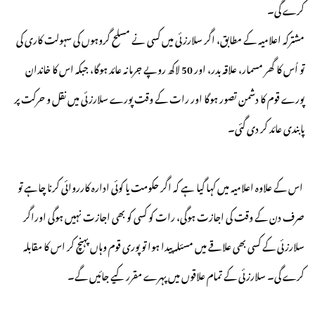
کرے گی۔
مشترکہ اعلامیہ کے مطابق، اگر سلارزئی میں کسی نے مسلح گروہوں کی سہولت کاری کی
تو اُس کا گھر مسمار، علاقہ بدر، اور 50 لاکھ روپے جرمانہ عائد ہوگا، جبکہ اس کا خاندان
پورے قوم کا دشمن تصور ہوگا اور رات کے وقت پورے سلارزئی میں نقل و حرکت پر
پابندی عائد کر دی گئی۔
اس کے علاوہ اعلامیہ میں کہا گیا ہے کہ اگر حکومت یا کوئی ادارہ کارروائی کرنا چاہے تو
صرف دن کے وقت کی اجازت ہوگی، رات کو کسی کو بھی اجازت نہیں ہوگی اوراگر
سلارزئی کے کسی بھی علاقے میں مسئلہ پیدا ہوا تو پوری قوم وہاں پہنچ کر اس کا مقابلہ
کرے گی۔ سلارزئی کے تمام علاقوں میں پہرے مقرر کیے جائیں گے۔