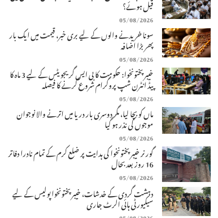
فیل ہوئے؟
05/08/2026
سونا خریدنے والوں کے لیے بری خبر، قیمت میں ایک بار
پھر بڑا اضافہ
05/08/2026
خیبرپختونخوا: حکومت کا بی ایس گریجویٹس کے لیے 3 ماہ کا
پیڈ انٹرن شپ پروگرام شروع کرنے کا فیصلہ
05/08/2026
ماں کو بچا لیا، مگر دوسری بار دریا میں اترنے والا نوجوان
موجوں کی نذر ہو گیا
05/08/2026
گورنر خیبرپختونخوا کی ہدایت پر ضلع کرم کے تمام نادرا دفاتر
16 روز بعد بحال
05/08/2026
دہشت گردی کے خدشات، خیبرپختونخوا پولیس کے لیے
سیکیورٹی ہائی الرٹ جاری
05/08/2026