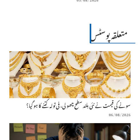
متعلقہ پوسٹس
سونے کی قیمت نے نئی بلند سطح چھو لی، فی تولہ کتنے کا ہو گیا؟
06/08/2026