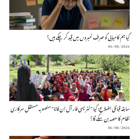
کیا ہم کامیابی کو صرف نمبروں میں قید کر چکے ہیں؟
06/08/2026
سابقہ قبائلی اضلاع: کیا "لٹریسی فار آل اِن فاٹا" منصوبہ مستقل سرکاری
نظام کا حصہ بن سکے گا؟
06/08/2026