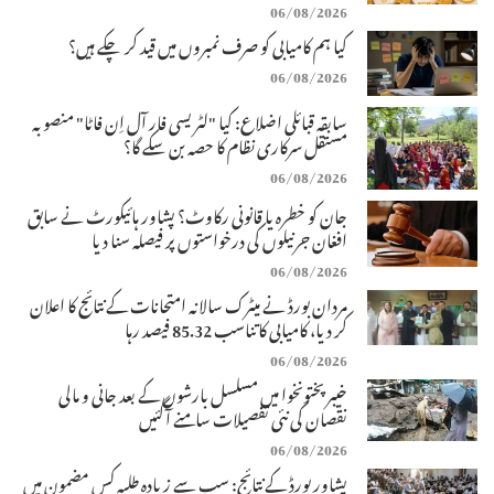
06/08/2026
کیا ہم کامیابی کو صرف نمبروں میں قید کر چکے ہیں؟
06/08/2026
سابقہ قبائلی اضلاع: کیا "لٹریسی فار آل اِن فاٹا" منصوبہ
مستقل سرکاری نظام کا حصہ بن سکے گا؟
06/08/2026
جان کو خطرہ یا قانونی رکاوٹ؟ پشاور ہائیکورٹ نے سابق
افغان جرنیلوں کی درخواستوں پر فیصلہ سنا دیا
06/08/2026
مردان بورڈ نے میٹرک سالانہ امتحانات کے نتائج کا اعلان
کر دیا، کامیابی کا تناسب 85.32 فیصد رہا
06/08/2026
خیبرپختونخوا میں مسلسل بارشوں کے بعد جانی و مالی
نقصان کی نئی تفصیلات سامنے آگئیں
06/08/2026
پشاور بورڈ کے نتائج: سب سے زیادہ طلبہ کس مضمون میں