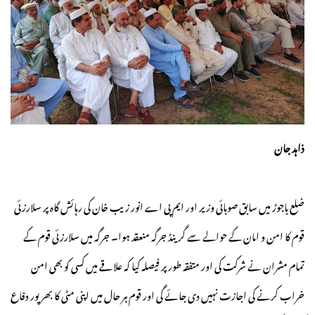
ذاہد جان
ضلع باجوڑ میں سابق صوبائی وزیر اور ایم پی اے انور زیب خان کی رہائش گاہ پر سلارزئی
قوم کا امن و امان کے حوالے سے گرینڈ جرگہ منعقد ہوا۔ جرگہ میں سلارزئی قوم کے
تمام مشران نے شرکت کی اور متفقہ طور پر فیصلہ کیا کہ علاقے میں کسی کو بھی امن
خراب کرنے کی اجازت نہیں دی جائے گی اور قوم ہر حال میں اپنی مٹی کا بھرپور دفاع