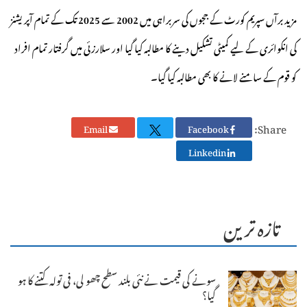
مزید برآں سپریم کورٹ کے ججوں کی سربراہی میں 2002 سے 2025 تک کے تمام آپریشنز
کی انکوائری کے لیے کمیٹی تشکیل دینے کا مطالبہ کیا گیا اور سلارزئی میں گرفتار تمام افراد
کو قوم کے سامنے لانے کا بھی مطالبہ کیا گیا۔
Share:
Email
Facebook
Linkedin
تازہ ترین
سونے کی قیمت نے نئی بلند سطح چھو لی، فی تولہ کتنے کا ہو
گیا؟