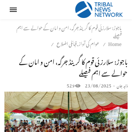
باجوڑ: سلارزئی قوم کا گرینڈ جرگہ، امن و امان کے حوالے سے اہم
فیصلے
Home
عوام کی آواز,قبائلی اضلاع
/
/
باجوڑ: سلارزئی قوم کا گرینڈ جرگہ، امن و امان کے
حوالے سے اہم فیصلے
529
23/08/2025
-
ذاہد جان