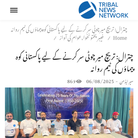
چترال: تریچ میر چوٹی سر کرنے کے لیے پاکستانی کوہ پیماؤں کی ٹیم روانہ
Home
خیبر پختونخوا,عوام کی آواز
/
/
چترال: تریچ میر چوٹی سر کرنے کے لیے پاکستانی کوہ
پیماؤں کی ٹیم روانہ
869
06/08/2025
-
سپر ایڈمن