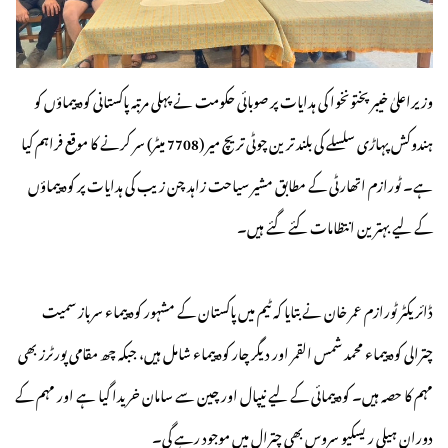
وزیراعلیٰ خیبرپختونخوا کی ہدایات پر صوبائی حکومت نے پہلی مرتبہ پاکستانی کوہ پیماؤں کو
ہندوکش پہاڑی سلسلے کی بلند ترین چوٹی تریچ میر (7708 میٹر) سر کرنے کا موقع فراہم کیا
ہے۔ ٹورازم اتھارٹی کے مطابق مشیر سیاحت زاہد چن زیب کی ہدایات پر کوہ پیماؤں
کے لیے بہترین انتظامات کئے گئے ہیں۔
ڈائریکٹر ٹورازم عمر خان نے بتایا کہ ٹیم میں پاکستان کے مشہور کوہ پیماء سرباز سمیت
چترالی کوہ پیماء محمد شمس القمر اور دیگر چار کوہ پیماء شامل ہیں، جبکہ چھ مقامی پورٹرز بھی
مہم کا حصہ ہیں۔ کوہ پیمائی کے لیے نیپال اور چین سے سامان خریدا گیا ہے اور مہم کے
دوران ہیلی ریسکیو سروس بھی چترال میں موجود رہے گی۔