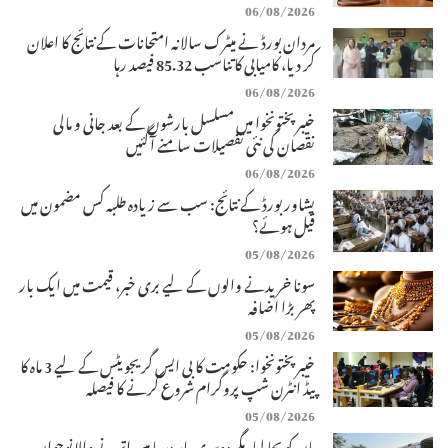
06/08/2026
مردان بورڈ نے میٹرک سالانہ امتحانات کے نتائج کا اعلان
کر دیا، کامیابی کا تناسب 85.32 فیصد رہا
06/08/2026
خیبرپختونخوا میں مسلسل بارشوں کے بعد جانی و مالی
نقصان کی نئی تفصیلات سامنے آگئیں
06/08/2026
پشاور بورڈ کے نتائج: سب سے زیادہ طلبہ کس مضمون میں
فیل ہوئے؟
05/08/2026
سونا خریدنے والوں کے لیے بری خبر، قیمت میں ایک بار
پھر بڑا اضافہ
05/08/2026
خیبرپختونخوا: حکومت کا بی ایس گریجویٹس کے لیے 3 ماہ کا
پیڈ انٹرن شپ پروگرام شروع کرنے کا فیصلہ
05/08/2026
ماں کو بچا لیا، مگر دوسری بار دریا میں اترنے والا نوجوان