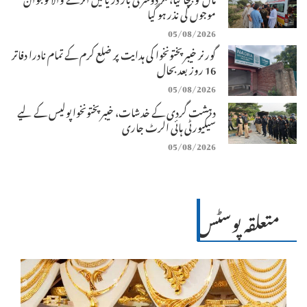
موجوں کی نذر ہو گیا
05/08/2026
گورنر خیبرپختونخوا کی ہدایت پر ضلع کرم کے تمام نادرا دفاتر
16 روز بعد بحال
05/08/2026
دہشت گردی کے خدشات، خیبرپختونخوا پولیس کے لیے
سیکیورٹی ہائی الرٹ جاری
05/08/2026
متعلقہ پوسٹس