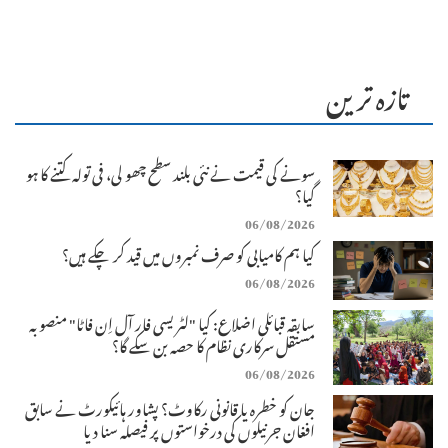
تازہ ترین
سونے کی قیمت نے نئی بلند سطح چھو لی، فی تولہ کتنے کا ہو
گیا؟
06/08/2026
کیا ہم کامیابی کو صرف نمبروں میں قید کر چکے ہیں؟
06/08/2026
سابقہ قبائلی اضلاع: کیا "لٹریسی فار آل اِن فاٹا" منصوبہ
مستقل سرکاری نظام کا حصہ بن سکے گا؟
06/08/2026
جان کو خطرہ یا قانونی رکاوٹ؟ پشاور ہائیکورٹ نے سابق
افغان جرنیلوں کی درخواستوں پر فیصلہ سنا دیا