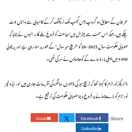
عمر خان کے مطابق دو گروپ بیس کیمپ تک ٹریکنگ کر کے کامیابی سے واپس لوٹ
چکے ہیں، جبکہ اس سمٹ سے چترال میں سیاحت کو فروغ ملے گا۔ انہوں نے بتایا کہ
صوبائی حکومت سال 2025-26 کو "تریچ میر سال" کے طور پر منا رہی ہے اور یہ چوٹی
1950 میں پہلی بار ناروے کے کوہ پیماؤں نے سر کی تھی۔
ڈائریکٹر ٹورازم کا کہنا تھا کہ تریچ میر کی 75ویں سالگرہ کی تقریبات جاری ہیں اور ایڈونچر
ٹورازم کو بڑے پیمانے پر فروغ دینا صوبائی حکومت کی ترجیح ہے۔
Share:
Email
Facebook
Linkedin