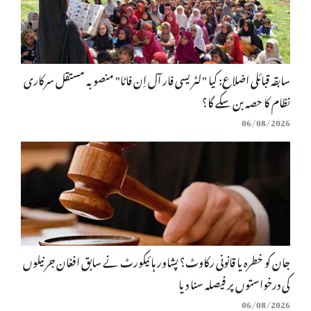
سابقہ قبائلی اضلاع: کیا "لٹریسی فار آل اِن فاٹا" منصوبہ مستقل سرکاری
نظام کا حصہ بن سکے گا؟
06/08/2026
جان کو خطرہ یا قانونی رکاوٹ؟ پشاور ہائیکورٹ نے سابق افغان جرنیلوں
کی درخواستوں پر فیصلہ سنا دیا
06/08/2026