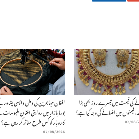
 کی قیمت میں تیسرے روز بھی بڑا
افغان مہاجرین کی وطن واپسی پشاور ک
ہ، قیمتوں میں اضافے کی وجہ کیا ہے؟
بورڈ بازار میں روایتی افغان ملبوسات 
کاروبار کو کس طرح متاثر کر رہی ہے؟
07/08/
07/08/2026