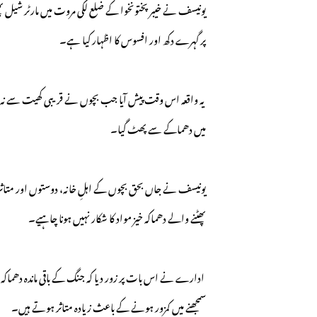
یونیسف نے خیبر پختونخوا کے ضلع لکی مروت میں مارٹر شیل 
پر گہرے دکھ اور افسوس کا اظہار کیا ہے۔
یہ واقعہ اس وقت پیش آیا جب بچوں نے قریبی کھیت سے نہ پھٹنے
میں دھماکے سے پھٹ گیا۔
یونیسف نے جاں بحق بچوں کے اہلِ خانہ، دوستوں اور متاثرہ بر
پھٹنے والے دھماکہ خیز مواد کا شکار نہیں ہونا چاہیے۔
ادارے نے اس بات پر زور دیا کہ جنگ کے باقی ماندہ دھماکہ 
سمجھنے میں کمزور ہونے کے باعث زیادہ متاثر ہوتے ہیں۔