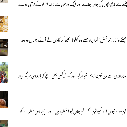
پھٹنے سے پانچ بچوں کی جان جانے اور ایک درجن سے زائد افراد کے زخمی ہونے
 والا مارٹر شیل اٹھا لیا، جسے وہ کھلونا سمجھ کر گاؤں لے آئے، جہاں وہ بعد
ادری سے دلی تعزیت کا اظہار کیا اور کہا کہ کسی بھی بچے کو بارودی سرنگ یا نہ
خیز مواد بچوں اور کمیونٹیز کے لیے جان لیوا خطرہ ہیں، اور بچے اس خطرے کو