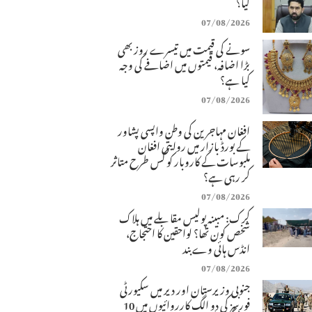
کیا؟
07/08/2026
سونے کی قیمت میں تیسرے روز بھی
بڑا اضافہ، قیمتوں میں اضافے کی وجہ
کیا ہے؟
07/08/2026
افغان مہاجرین کی وطن واپسی پشاور
کے بورڈ بازار میں روایتی افغان
ملبوسات کے کاروبار کو کس طرح متاثر
کر رہی ہے؟
07/08/2026
کرک: مبینہ پولیس مقابلے میں ہلاک
شخص کون تھا؟ لواحقین کا احتجاج،
انڈس ہائی وے بند
07/08/2026
جنوبی وزیرستان اور دیر میں سکیورٹی
فورسز کی دو الگ کارروائیوں میں 10