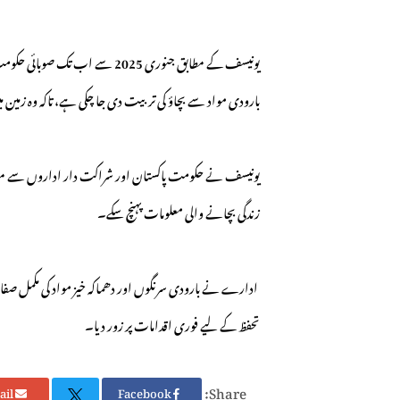
بارودی مواد سے بچاؤ کی تربیت دی جا چکی ہے، تاکہ وہ زمین م
یونیسف نے حکومت پاکستان اور شراکت دار اداروں سے مطالبہ کی
زندگی بچانے والی معلومات پہنچ سکے۔
ادارے نے بارودی سرنگوں اور دھماکہ خیز مواد کی مکمل صفائ
تحفظ کے لیے فوری اقدامات پر زور دیا۔
Share:
Email
Facebook