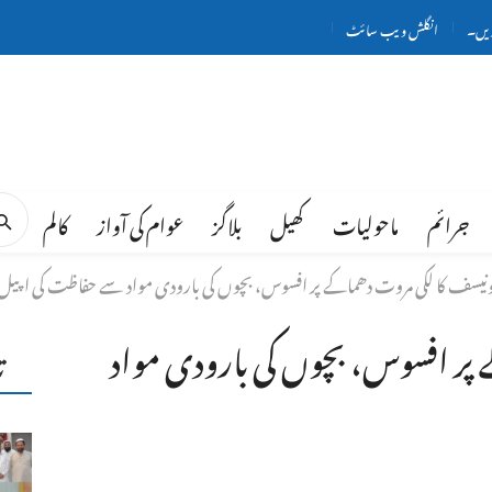
ریں۔
انگلش ویب سائٹ
جرائم
ماحولیات
کھیل
بلاگز
عوام کی آواز
کالم
ونیسف کا لکی مروت دھماکے پر افسوس، بچوں کی بارودی مواد سے حفاظت کی اپیل
پر افسوس، بچوں کی بارودی مواد
ت