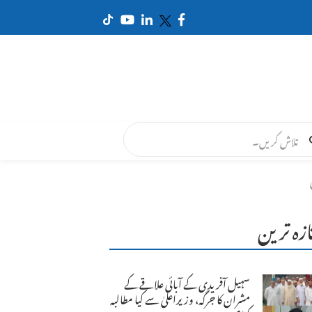
ازہ ترین
سہیل آفریدی کے آبائی علاقے کے
مشران کا جرگہ، وزیراعلیٰ سے کیا مطالبہ