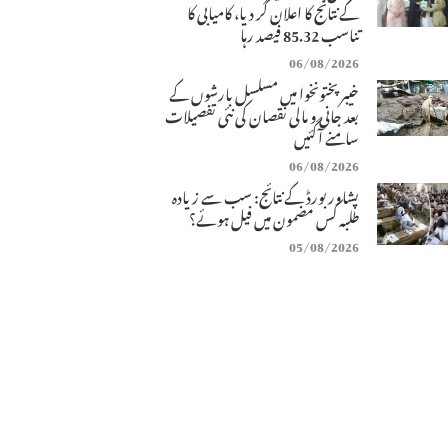
کے نتائج کا اعلان کر دیا، کامیابی کا
تناسب 85.32 فیصد رہا
06/08/2026
خیبرپختونخوا میں مسلسل بارشوں کے
بعد جانی و مالی نقصان کی نئی تفصیلات
سامنے آگئیں
06/08/2026
پشاور بورڈ کے نتائج: سب سے زیادہ
طلبہ کس مضمون میں فیل ہوئے؟
05/08/2026