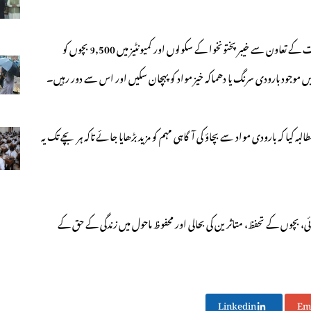
یونیسف کے مطابق جنوری 2025 سے اب تک صوبائی حکومت کے تعاون سے خیبر پختونخوا کے سکولوں اور کمیونٹیز میں 9,500 بچوں کو
یں موجود بارودی سرنگ یا دھماکہ خیز مواد کو پہچان سکیں اور اس سے دور رہیں۔
ا کہ بارودی مواد سے بچاؤ کی آگاہی مہم کو مزید بڑھایا جائے تاکہ ہر بچے تک یہ
ی، بچوں کے تحفظ، متاثرین کی بحالی اور محفوظ ماحول میں زندگی کے حق کے
Linkedin