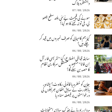
دہشتگرد ہلاک
07/08/2026
سونے کی قیمت نے نئی بلند سطح چھو
لی، فی تولہ کتنے کا ہو گیا؟
06/08/2026
کیا ہم کامیابی کو صرف نمبروں میں قید کر
چکے ہیں؟
06/08/2026
سابقہ قبائلی اضلاع: کیا "لٹریسی فار آل
اِن فاٹا" منصوبہ مستقل سرکاری نظام
کا حصہ بن سکے گا؟
06/08/2026
جان کو خطرہ یا قانونی رکاوٹ؟ پشاور
ہائیکورٹ نے سابق افغان جرنیلوں کی
درخواستوں پر فیصلہ سنا دیا
06/08/2026
مردان بورڈ نے میٹرک سالانہ امتحانات