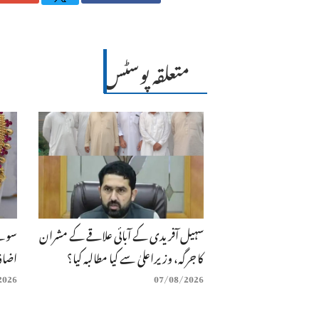
متعلقہ پوسٹس
سہیل آفریدی کے آبائی علاقے کے مشران
سونے
کا جرگہ، وزیراعلیٰ سے کیا مطالبہ کیا؟
اضاف
2026
07/08/2026