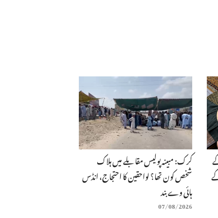
ے
کرک: مبینہ پولیس مقابلے میں ہلاک
کے
شخص کون تھا؟ لواحقین کا احتجاج، انڈس
ہائی وے بند
07/08/2026