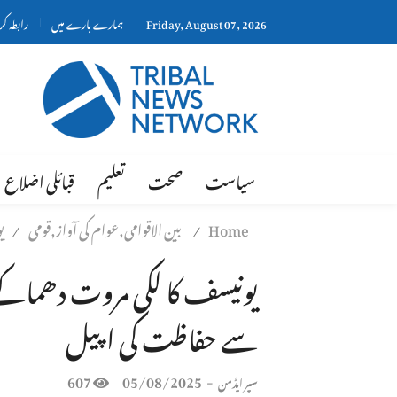
Friday, August 07, 2026
ہمارے بارے میں
رابطہ ک
سیاست
صحت
تعلیم
قبائلی اضلاع
Home
بین الاقوامی,عوام کی آواز,قومی
ی
/
/
یونیسف کا لکی مروت دھماکے 
سے حفاظت کی اپیل
607
05/08/2025
-
سپر ایڈمن