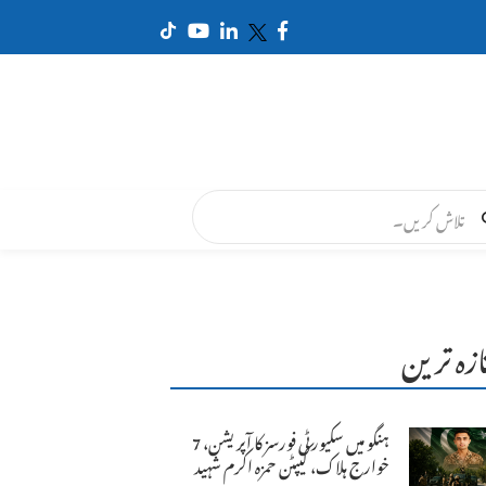
ازہ ترین
ہنگو میں سکیورٹی فورسز کا آپریشن، 7
خوارج ہلاک، کیپٹن حمزہ اکرم شہید