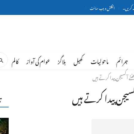
ہ کریں۔
انگلش ویب سائٹ
جرائم
ماحولیات
کھیل
بلاگز
عوام کی آواز
کالم
ت