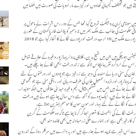
ے ہیں جو مختلف کیمیائی کھادوں اور کیڑے مار ادویات کی صورت میں فضا میں
لئے بلین سونامی ٹری پروجیکٹ شروع کیا تھا جس کے دور رس اثرات نے ماحول پر
انتہائی خوشگوار اثرات مرتب کیے اس لیے اب کی بار بھی وفاقی حکومت کی جانب سے ملک بھر میں 2 دسمبر کو پلانٹ فار پاکستان کے طور پر
منایا گیا. پلانٹ فار پاکستان کے تحت وزیراعظم پاکستان نے پورے ملک میں 10 ارب درخت اور پودے لگانے کا آغاز کیا ہے جو 2018
ل خان میں دسمبر2015 سے 2019 تک 4کروڑ پلانٹیشن ہو چکی ہیں جن میں شیخ بدین، کلاچی پروا، پہاڑپور وغیرہ کے علاقے شامل
ر اس کے اردگرد تقریبا پچاس لاکھ سے زائد درخت ابھی لگائے جا چکے ہیں۔
خان کی مٹی دریائے سندھ کی وجہ سے زرخیز ہے جو پودوں اور درختوں کے لئے
ہاڑ پور اور ڈیرہ اسمعیل خان کی طرف دریائی اور ریتلی مٹی ہے جو مجموعی
گائے جاتے ہیں جس میں ششم، پیپل، نیم وغیرہ میدانی علاقوں میں جبکہ سوئیدار،
ں میں لگائے جاتے ہیں. ایک پودے کو آٹھ سے دس سال چاہیے ہوتے ہیں درخت
 پودے کو لگانے کے لئے بہار اور مون سون کا موسم بہترین ہوتا ہے.
درخت لگانے کی اہمیت کا شعور اجاگر کرنا چاہیے تاکہ وہ حکومت کے گرین
کارخیر بھی ہے اور ہمارے ملکی زرمبادلہ میں بھی فائدہ مند بھی.
دے اس شہر سے ناپید ہوتے جارہے ہیں اور یہ دائرے میں سرکلر روڈ کے اندرون