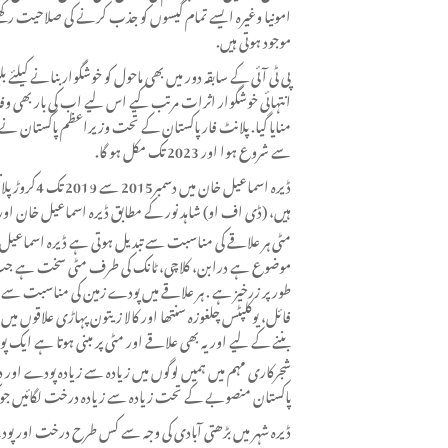
امونیا وغیرہ ایسے تمام کیسوں کو جذب کرنے کی صلاحیت رکھت
موجود ہوتی ہیں.
پی ٹی آئی کے سابقہ دور میں بھی ماحول کو خوشگوار بنانے کی
سے شروع ہوا اور 2023 تک مکل ہو گا.
ڈیرہ اسماعی
ہیں، (ڈی اف او) شاہد نور کے مطابق ڈیرہ اسماعیل خان او
مٹی ہر علاقے کی مناسبت سے تبدیل ہوتی ہے ڈیرہ اسماعیل 
موضوع ہے درابن، کلاچی، ٹانک کی طرف مٹی سخت ہے جب کہ پ
طور پر زرخیز ہے . ہر علاقے میں پودے زمین کی مناسبت سے ل
فائل، یوکلپٹس چلغوزہ سنتھا اور کالا زیتون پہاڑی علاقو
بننے کے لیے اور یہ بھی علاقے اور مٹی پر مبنی ہوتا ہے ایک
شجرکاری مہم میں ہمیں لوگوں میں زیادہ سے زیادہ پودے اور 
پاکستان منصوبے کے تحت زیادہ سے زیادہ درخت لگائیں جو کہ 
ڈیرہ شہر میں بڑھتی آبادی کی وجہ سے کس طرح درخت اور پو