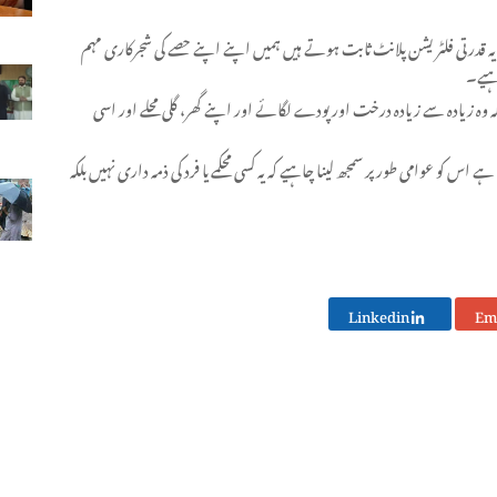
ہ قدرتی فلٹریشن پلانٹ ثابت ہوتے ہیں ہمیں اپنے اپنے حصے کی شجرکاری مہم
اہیے۔
کہ وہ زیادہ سے زیادہ درخت اور پودے لگائے اور اپنے گھر، گلی محلے اور اسی
س کو عوامی طور پر سمجھ لینا چاہیے کہ یہ کسی محکمے یا فرد کی ذمہ داری نہیں بلکہ
Linkedin