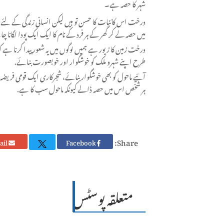
شہر کا حصہ ہے۔
درخت اس کائنات کا حسن تو ہیں لیکن انسانی زندگی کے لئے ی
میں حصہ لے کر گھر کے ہر فرد کے نام کا ایک ایک پودا لگانا چ
درخت زمین کا زیور ہے ہمیں لوگوں میں یہ شعور پیدا کرنا ہے 
طرح اپنے شہرو ملک کو خوشگوار اور خوبصورت بنائے.
آئیے ماحول کو بھی خوشگوار بنائے، شجرکاری ایک قومی فریضہ ہے ا
ہر شخص اس میں حصہ ڈالے کیونکہ ماحول سب کا ہے.
Share:
Email
Facebook
متعلقہ پوسٹس