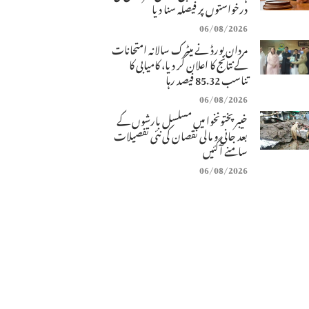
درخواستوں پر فیصلہ سنا دیا
06/08/2026
مردان بورڈ نے میٹرک سالانہ امتحانات
کے نتائج کا اعلان کر دیا، کامیابی کا
تناسب 85.32 فیصد رہا
06/08/2026
خیبرپختونخوا میں مسلسل بارشوں کے
بعد جانی و مالی نقصان کی نئی تفصیلات
سامنے آگئیں
06/08/2026