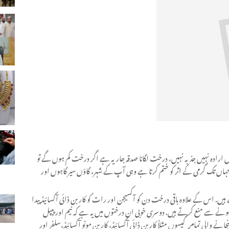
ارادہ نہیں جذبہ نہیں، درخت لگانا صدقہ جاریہ ہے اگر درخت کم ہوں گے تو
جہاں تک گرمی کے اثر کو ختم کرتا ہے وہی آپ کے شہر، گاؤں سیر گاہوں اور
 جو 24 گھنٹے آکسیجن پیدا کرتے ہیں. اس کے علاوہ باقی درخت دن کو آکسیجن اور رات کو کاربن ڈائی آکسائیڈ پیدا
نے سے منع کرتے ہیں. دوسری خوبی ان درختوں میں یہ ہے کہ نیم اور پیپل
چانے والی تمام گیسوں مثلاً کاربن ڈائی آکسائیڈ، کاربن مونو آکسائیڈ،سلفر اور