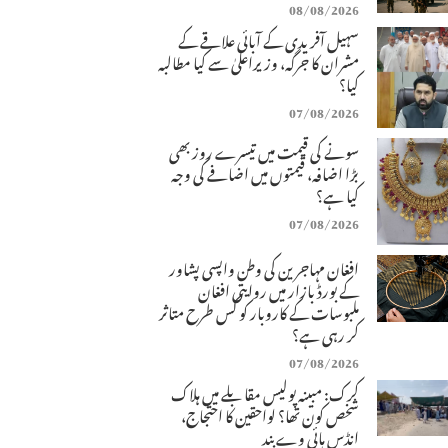
08/08/2026
سہیل آفریدی کے آبائی علاقے کے
مشران کا جرگہ، وزیراعلیٰ سے کیا مطالبہ
کیا؟
07/08/2026
سونے کی قیمت میں تیسرے روز بھی
بڑا اضافہ، قیمتوں میں اضافے کی وجہ
کیا ہے؟
07/08/2026
افغان مہاجرین کی وطن واپسی پشاور
کے بورڈ بازار میں روایتی افغان
ملبوسات کے کاروبار کو کس طرح متاثر
کر رہی ہے؟
07/08/2026
کرک: مبینہ پولیس مقابلے میں ہلاک
شخص کون تھا؟ لواحقین کا احتجاج،
انڈس ہائی وے بند