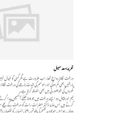
تحریر:سعد سہیل
درخت لگانا رواج تھا، اب ضرورت ہے مگر کسی کو خیال نہیں 
بارشیں بھی کم ہوگی اور موسم کی شدت بڑھے گی درخت لگانا 
گھروں کی خوبصورتی میں بھی اضافہ کرتا ہے.
نیم اور پیپل دو ایسے درخت ہیں
کرتے ہیں اس بنا پر ڈاکٹر حضرات رات کو درخت کے نیچے سو
دونوں ہوا میں موجود ہر قسم کی پلوشن یعنی انسان کو نقصان پہن