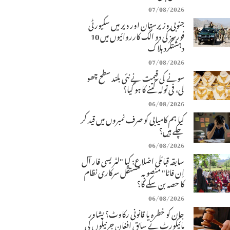
07/08/2026
جنوبی وزیرستان اور دیر میں سکیورٹی
فورسز کی دو الگ کارروائیوں میں 10
دہشتگرد ہلاک
07/08/2026
سونے کی قیمت نے نئی بلند سطح چھو
لی، فی تولہ کتنے کا ہو گیا؟
06/08/2026
کیا ہم کامیابی کو صرف نمبروں میں قید کر
چکے ہیں؟
06/08/2026
سابقہ قبائلی اضلاع: کیا "لٹریسی فار آل
اِن فاٹا" منصوبہ مستقل سرکاری نظام
کا حصہ بن سکے گا؟
06/08/2026
جان کو خطرہ یا قانونی رکاوٹ؟ پشاور
ہائیکورٹ نے سابق افغان جرنیلوں کی