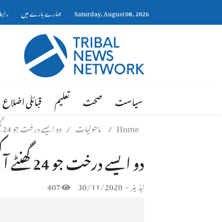
Saturday, August 08, 2026
ہمارے بارے میں
رابط
سیاست
صحت
تعلیم
قبائلی اضلاع
Home
ماحولیات
دو ایسے درخت جو 24 گھنٹے آکسیجن پیدا کرتے ہیں
/
/
دو ایسے درخت جو 24 گھنٹے آکسیجن پیدا کرتے ہیں
407
30/11/2020
-
ایڈیٹر