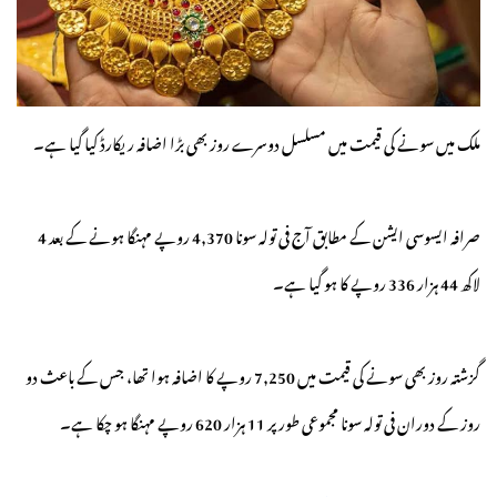
ملک میں سونے کی قیمت میں مسلسل دوسرے روز بھی بڑا اضافہ ریکارڈ کیا گیا ہے۔
صرافہ ایسوسی ایشن کے مطابق آج فی تولہ سونا 4,370 روپے مہنگا ہونے کے بعد 4
لاکھ 44 ہزار 336 روپے کا ہو گیا ہے۔
گزشتہ روز بھی سونے کی قیمت میں 7,250 روپے کا اضافہ ہوا تھا، جس کے باعث دو
روز کے دوران فی تولہ سونا مجموعی طور پر 11 ہزار 620 روپے مہنگا ہو چکا ہے۔