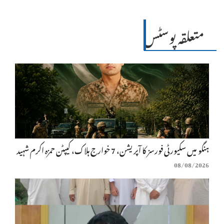
متعلقہ پوسٹس
ہنگو میں سکیورٹی فورسز کا آپریشن، 7 خوارج ہلاک، کیپٹن حمزہ اکرم شہید
08/08/2026