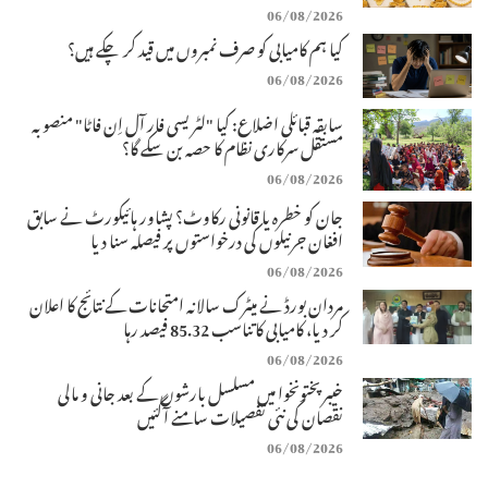
06/08/2026
کیا ہم کامیابی کو صرف نمبروں میں قید کر چکے ہیں؟
06/08/2026
سابقہ قبائلی اضلاع: کیا "لٹریسی فار آل اِن فاٹا" منصوبہ
مستقل سرکاری نظام کا حصہ بن سکے گا؟
06/08/2026
جان کو خطرہ یا قانونی رکاوٹ؟ پشاور ہائیکورٹ نے سابق
افغان جرنیلوں کی درخواستوں پر فیصلہ سنا دیا
06/08/2026
مردان بورڈ نے میٹرک سالانہ امتحانات کے نتائج کا اعلان
کر دیا، کامیابی کا تناسب 85.32 فیصد رہا
06/08/2026
خیبرپختونخوا میں مسلسل بارشوں کے بعد جانی و مالی
نقصان کی نئی تفصیلات سامنے آگئیں
06/08/2026