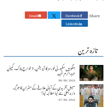
Share:
Email
Facebook
Linkedin
تازہ ترین
ہنگو میں سکیورٹی فورسز کا آپریشن، 7 خوارج ہلاک، کیپٹن
حمزہ اکرم شہید
08/08/2026
سہیل آفریدی کے آبائی علاقے کے مشران کا جرگہ،
وزیراعلیٰ سے کیا مطالبہ کیا؟
07/08/2026