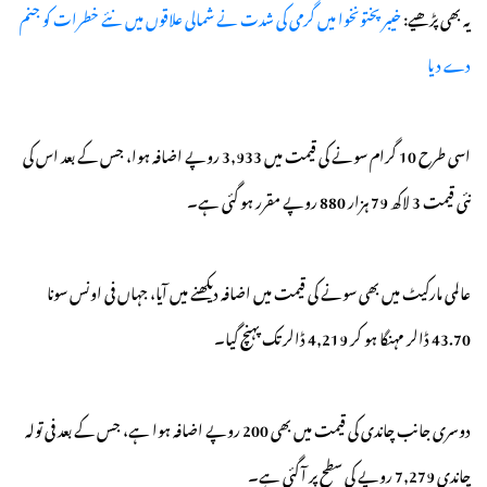
یہ بھی پڑھیے:
خیبرپختونخوا میں گرمی کی شدت نے شمالی علاقوں میں نئے خطرات کو جنم
دے دیا
اسی طرح 10 گرام سونے کی قیمت میں 3,933 روپے اضافہ ہوا، جس کے بعد اس کی
نئی قیمت 3 لاکھ 79 ہزار 880 روپے مقرر ہو گئی ہے۔
عالمی مارکیٹ میں بھی سونے کی قیمت میں اضافہ دیکھنے میں آیا، جہاں فی اونس سونا
43.70 ڈالر مہنگا ہو کر 4,219 ڈالر تک پہنچ گیا۔
دوسری جانب چاندی کی قیمت میں بھی 200 روپے اضافہ ہوا ہے، جس کے بعد فی تولہ
چاندی 7,279 روپے کی سطح پر آ گئی ہے۔