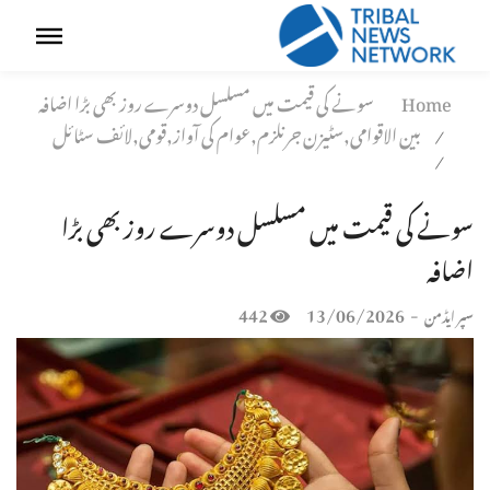
Home
سونے کی قیمت میں مسلسل دوسرے روز بھی بڑا اضافہ
بین الاقوامی,سٹیزن جرنلزم,عوام کی آواز,قومی,لائف سٹائل
/
/
سونے کی قیمت میں مسلسل دوسرے روز بھی بڑا
اضافہ
442
13/06/2026
-
سپر ایڈمن