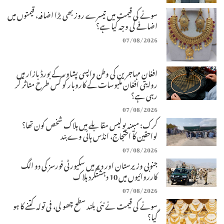
سونے کی قیمت میں تیسرے روز بھی بڑا اضافہ، قیمتوں میں
اضافے کی وجہ کیا ہے؟
07/08/2026
افغان مہاجرین کی وطن واپسی پشاور کے بورڈ بازار میں
روایتی افغان ملبوسات کے کاروبار کو کس طرح متاثر کر
رہی ہے؟
07/08/2026
کرک: مبینہ پولیس مقابلے میں ہلاک شخص کون تھا؟
لواحقین کا احتجاج، انڈس ہائی وے بند
07/08/2026
جنوبی وزیرستان اور دیر میں سکیورٹی فورسز کی دو الگ
کارروائیوں میں 10 دہشتگرد ہلاک
07/08/2026
سونے کی قیمت نے نئی بلند سطح چھو لی، فی تولہ کتنے کا ہو
گیا؟