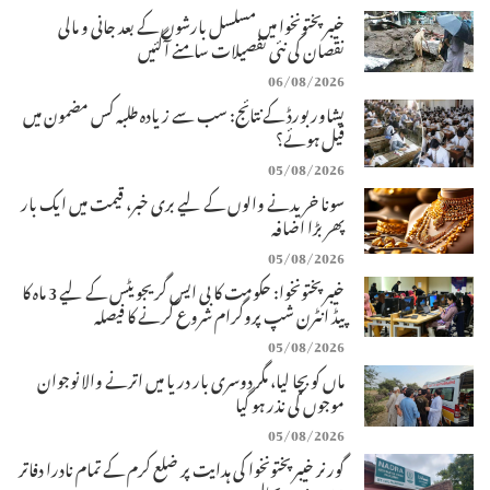
خیبرپختونخوا میں مسلسل بارشوں کے بعد جانی و مالی
نقصان کی نئی تفصیلات سامنے آگئیں
06/08/2026
پشاور بورڈ کے نتائج: سب سے زیادہ طلبہ کس مضمون میں
فیل ہوئے؟
05/08/2026
سونا خریدنے والوں کے لیے بری خبر، قیمت میں ایک بار
پھر بڑا اضافہ
05/08/2026
خیبرپختونخوا: حکومت کا بی ایس گریجویٹس کے لیے 3 ماہ کا
پیڈ انٹرن شپ پروگرام شروع کرنے کا فیصلہ
05/08/2026
ماں کو بچا لیا، مگر دوسری بار دریا میں اترنے والا نوجوان
موجوں کی نذر ہو گیا
05/08/2026
گورنر خیبرپختونخوا کی ہدایت پر ضلع کرم کے تمام نادرا دفاتر