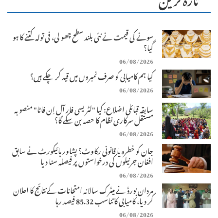
سونے کی قیمت نے نئی بلند سطح چھو لی، فی تولہ کتنے کا ہو
گیا؟
06/08/2026
کیا ہم کامیابی کو صرف نمبروں میں قید کر چکے ہیں؟
06/08/2026
سابقہ قبائلی اضلاع: کیا "لٹریسی فار آل اِن فاٹا" منصوبہ
مستقل سرکاری نظام کا حصہ بن سکے گا؟
06/08/2026
جان کو خطرہ یا قانونی رکاوٹ؟ پشاور ہائیکورٹ نے سابق
افغان جرنیلوں کی درخواستوں پر فیصلہ سنا دیا
06/08/2026
مردان بورڈ نے میٹرک سالانہ امتحانات کے نتائج کا اعلان
کر دیا، کامیابی کا تناسب 85.32 فیصد رہا
06/08/2026