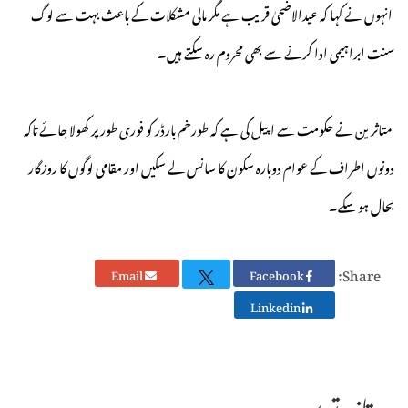
انہوں نے کہا کہ عیدالاضحیٰ قریب ہے مگر مالی مشکلات کے باعث بہت سے لوگ
سنت ابراہیمی ادا کرنے سے بھی محروم رہ سکتے ہیں۔
متاثرین نے حکومت سے اپیل کی ہے کہ طورخم بارڈر کو فوری طور پر کھولا جائے تاکہ
دونوں اطراف کے عوام دوبارہ سکون کا سانس لے سکیں اور مقامی لوگوں کا روزگار
بحال ہو سکے۔
Share:
Email
Facebook
Linkedin
تازہ ترین