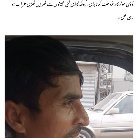
ٹوڈی موٹر کار فروخت کرنا پڑی، کیونکہ گاڑی کئی مہینوں سے گھر میں کھڑی خراب ہو
رہی تھی۔