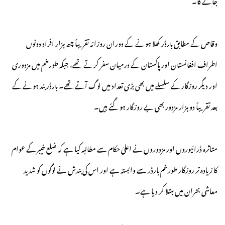
وقاص کے مطابق بارڈر کھلا ہونے کے دوران روزانہ تقریباً چھ ہزار افراد دونوں
اطراف افغانستان اور پاکستان کے درمیان سفر کرتے تھے، جبکہ طورخم میں مزدوری
اور دیگر روزگار کے سلسلے میں بھی بڑی تعداد میں لوگ آتے تھے۔ بارڈر بند ہونے کے
بعد تقریباً دو ہزار مزدور بھی بے روزگار ہو گئے ہیں۔
متاثرہ ڈرائیوروں اور مزدوروں نے اعلیٰ حکام سے مطالبہ کیا ہے کہ ضلع خیبر کے عوام
کا زیادہ تر روزگار طورخم بارڈر سے وابستہ ہے اور اس کی بندش نے لوگوں کو شدید
معاشی بحران میں مبتلا کر دیا ہے۔