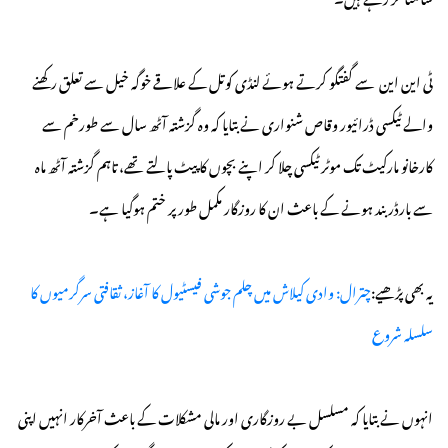
ٹی این این سے گفتگو کرتے ہوئے لنڈی کوتل کے علاقے خوگہ خیل سے تعلق رکھنے
والے ٹیکسی ڈرائیور وقاص شنواری نے بتایا کہ وہ گزشتہ آٹھ سال سے طورخم سے
کارخانو مارکیٹ تک موٹر ٹیکسی چلا کر اپنے بچوں کا پیٹ پالتے تھے، تاہم گزشتہ آٹھ ماہ
سے بارڈر بند ہونے کے باعث ان کا روزگار مکمل طور پر ختم ہوگیا ہے۔
یہ بھی پڑھیے:
چترال: وادی کیلاش میں چلم جوشی فیسٹیول کا آغاز، ثقافتی سرگرمیوں کا
سلسلہ شروع
انہوں نے بتایا کہ مسلسل بے روزگاری اور مالی مشکلات کے باعث آخرکار انہیں اپنی