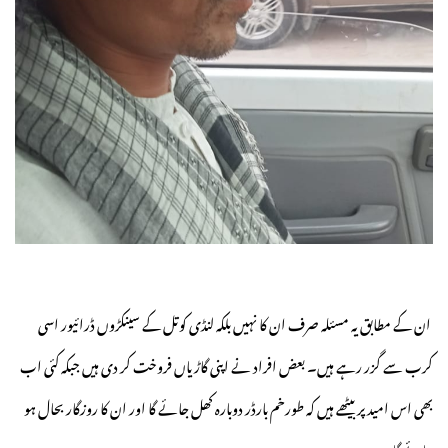
ان کے مطابق یہ مسئلہ صرف ان کا نہیں بلکہ لنڈی کوتل کے سینکڑوں ڈرائیور اسی
کرب سے گزر رہے ہیں۔ بعض افراد نے اپنی گاڑیاں فروخت کر دی ہیں جبکہ کئی اب
بھی اس امید پر بیٹھے ہیں کہ طورخم بارڈر دوبارہ کھل جائے گا اور ان کا روزگار بحال ہو
جائے گا۔