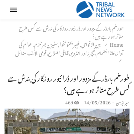
طورخم بارڈر کے مزدور اور ڈرائیور روزگار کی بندش سے کس طرح
متاثر ہو رہے ہیں؟
Home
بین الاقوامی,خیبر پختونخوا,سٹیزن جرنلزم,عوام کی
/
آواز,فاٹا انضمام,فیچرز اور انٹرویو,قبائلی اضلاع,قومی,لائف سٹائل
/
طورخم بارڈر کے مزدور اور ڈرائیور روزگار کی بندش سے
کس طرح متاثر ہو رہے ہیں؟
469
14/05/2026
-
سپر ایڈمن