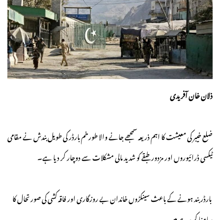
ذلان خان آفریدی
ضلع خیبر کی معیشت کا اہم ذریعہ سمجھے جانے والا طورخم بارڈر کی طویل بندش نے مقامی
ٹیکسی ڈرائیوروں اور مزدور طبقے کو شدید مالی مشکلات سے دوچار کر دیا ہے۔
بارڈر بند ہونے کے باعث سینکڑوں خاندان بے روزگاری اور فاقہ کشی کی صورتحال کا
سامنا کر رہے ہیں۔