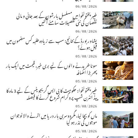
06/08/2026
خیبرپختونخوا میں مسلسل بارشوں کے بعد جانی و مالی
نقصان کی نئی تفصیلات سامنے آگئیں
06/08/2026
پشاور بورڈ کے نتائج: سب سے زیادہ طلبہ کس مضمون میں
فیل ہوئے؟
05/08/2026
سونا خریدنے والوں کے لیے بری خبر، قیمت میں ایک بار
پھر بڑا اضافہ
05/08/2026
خیبرپختونخوا: حکومت کا بی ایس گریجویٹس کے لیے 3 ماہ کا
پیڈ انٹرن شپ پروگرام شروع کرنے کا فیصلہ
05/08/2026
ماں کو بچا لیا، مگر دوسری بار دریا میں اترنے والا نوجوان
موجوں کی نذر ہو گیا
05/08/2026