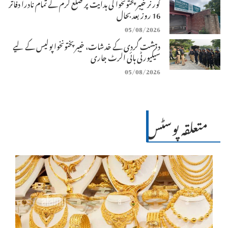
گورنر خیبرپختونخوا کی ہدایت پر ضلع کرم کے تمام نادرا دفاتر
16 روز بعد بحال
05/08/2026
دہشت گردی کے خدشات، خیبرپختونخوا پولیس کے لیے
سیکیورٹی ہائی الرٹ جاری
05/08/2026
متعلقہ پوسٹس