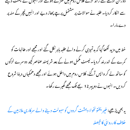
سے انکار کردیا۔ طلبہ نے سوالات پر مشتمل پرچے پھاڑ دیے اور انہیں ٹیچر کے منہ پر
دے مارا۔
خط میں مزید لکھا گیا کہ بدتمیزی کرنے والے طلبہ باہر نکل گئے اور مجھے اور طالبات کو
کمرے کے اندر بند کردیا۔ ٹیسٹ مکمل ہونے کے بعد شرپسند عناصر کچھ دوسرے لڑکوں
کو ساتھ لے کر واپس آگئے، کلاس روم میں داخل ہوئے اور مجھے دھمکیاں دینا شروع
کردیں۔ انہوں نے دوپہر 12 بجے تک مجھے گھیرے رکھا۔
یہ بھی پڑھیے:
خیبرپختونخوا: دہشت گردوں کو سہولت دینے والے سرکاری ملازمین کے
خلاف کارروائی کا فیصلہ