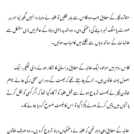
متاثرہ ٹیچر کے مطابق جب وہ کلاس سے باہر نکلیں تو طلبہ نے دوبارہ انہیں گھیر لیا اور ہر
صورت پاسنگ نمبر دینے کی دھمکی دی۔ وہ شدید ذہنی دباؤ کے عالم میں بڑی مشکل سے
طالبات کے ساتھ وہاں سے نکلنے میں کامیاب ہوئیں۔
کلاس روم میں موجود ایک طالبہ کے مطابق ہراسانی کا شکار ہونے والی لیکچرر ایک
اصول پسند خاتون ہیں۔ لڑکے چاہتے تھے کہ ٹیسٹ کے دوران سختی نہ کی جائے، تاہم
خاتون ٹیچر نے ٹیسٹ شروع ہونے سے قبل طلبہ کو آگاہ کیا تھا کہ اگر کسی کو نقل کرتے
یا آپس میں باتیں کرتے ہوئے پکڑا گیا تو اس کا ٹیسٹ منسوخ کردیا جائے گا۔
طالبہ کے مطابق یہی وجہ تھی کہ طلبہ نے دھمکیاں دینا شروع کردیں۔ وہ صرف خاتون