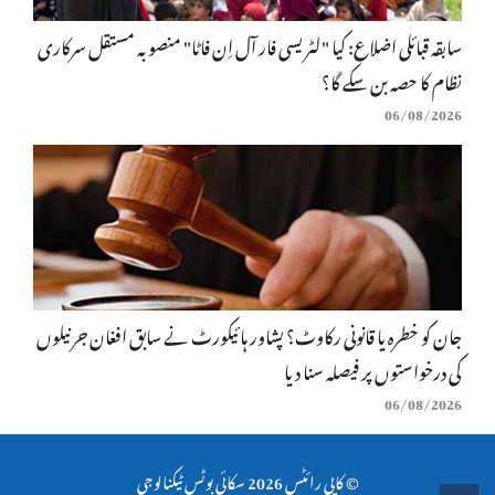
سابقہ قبائلی اضلاع: کیا "لٹریسی فار آل اِن فاٹا" منصوبہ مستقل سرکاری
نظام کا حصہ بن سکے گا؟
06/08/2026
جان کو خطرہ یا قانونی رکاوٹ؟ پشاور ہائیکورٹ نے سابق افغان جرنیلوں
کی درخواستوں پر فیصلہ سنا دیا
06/08/2026
© کاپی رائٹس 2026
سکائی بوٹس ٹیکنالوجی