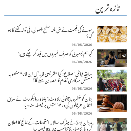
تازہ ترین
سونے کی قیمت نے نئی بلند سطح چھو لی، فی تولہ کتنے کا ہو
گیا؟
06/08/2026
کیا ہم کامیابی کو صرف نمبروں میں قید کر چکے ہیں؟
06/08/2026
سابقہ قبائلی اضلاع: کیا "لٹریسی فار آل اِن فاٹا" منصوبہ
مستقل سرکاری نظام کا حصہ بن سکے گا؟
06/08/2026
جان کو خطرہ یا قانونی رکاوٹ؟ پشاور ہائیکورٹ نے سابق
افغان جرنیلوں کی درخواستوں پر فیصلہ سنا دیا
06/08/2026
مردان بورڈ نے میٹرک سالانہ امتحانات کے نتائج کا اعلان
کر دیا، کامیابی کا تناسب 85.32 فیصد رہا