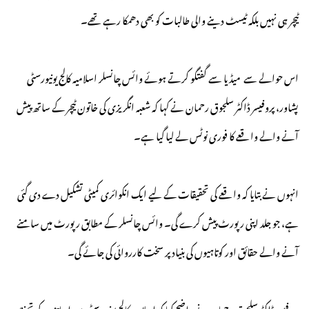
ٹیچر ہی نہیں بلکہ ٹیسٹ دینے والی طالبات کو بھی دھمکا رہے تھے۔
اس حوالے سے میڈیا سے گفتگو کرتے ہوئے وائس چانسلر اسلامیہ کالج یونیورسٹی
پشاور، پروفیسر ڈاکٹر سلجوق رحمان نے کہا کہ شعبہ انگریزی کی خاتون ٹیچر کے ساتھ پیش
آنے والے واقعے کا فوری نوٹس لے لیا گیا ہے۔
انہوں نے بتایا کہ واقعے کی تحقیقات کے لیے ایک انکوائری کمیٹی تشکیل دے دی گئی
ہے، جو جلد اپنی رپورٹ پیش کرے گی۔ وائس چانسلر کے مطابق رپورٹ میں سامنے
آنے والے حقائق اور کوتاہیوں کی بنیاد پر سخت کارروائی کی جائے گی۔
پروفیسر ڈاکٹر سلجوق رحمان نے واضح کیا کہ اسلامیہ کالج یونیورسٹی میں اساتذہ کے تحفظ