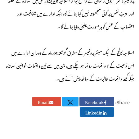
اور عزتِ نفس پر کوئی سمجھوتہ نہیں کیا جائے گا، جبکہ ادارے میں شفافیت اور
احتساب کے عمل کو ہر صورت یقینی بنایا جائے گا۔
اسلامیہ کالج کے ایک سینئر پروفیسر کے مطابق گزشتہ چند ماہ کے دوران ادارے میں
اس نوعیت کے 7 واقعات رونما ہو چکے ہیں، جن میں سے تین واقعات خواتین اساتذہ
جبکہ کچھ واقعات طالبات کے ساتھ پیش آئے ہیں۔
Share:
Email
Facebook
Linkedin