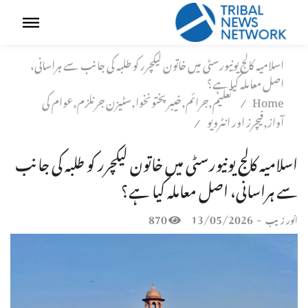
اسلامیہ کالج یونیورسٹی میں خاتون لیکچرر کو طلبہ کی جانب سے ہراسانی،
اصل معاملہ کیا ہے؟
Home
تعلیم,جرائم,خیبر پختونخوا,سٹیزن جرنلزم,عوام کی
/
آواز,فیچرز اور انٹرویو
/
اسلامیہ کالج یونیورسٹی میں خاتون لیکچرر کو طلبہ کی جانب
سے ہراسانی، اصل معاملہ کیا ہے؟
870
13/05/2026
-
انور زیب