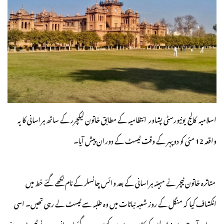
اسلامیہ کالج یونیورسٹی پشاور انتظامیہ کے مطابق خاتون لیکچرر کے ساتھ ہراسانی کا یہ
واقعہ 12 مئی کو دوپہر کے وقت ٹیسٹ کے دوران پیش آیا۔
متاثرہ خاتون ٹیچر نے مبینہ ہراسانی کے بعد وائس چانسلر کے نام لکھے گئے خط میں
انکشاف کیا کہ منگل کے روز شعبہ نباتات میں وہ طلبہ سے ٹیسٹ لے رہی تھیں۔ اسی
دوران آدھے سے زائد لڑکے کلاس روم میں کھڑے ہوگئے اور انہوں نے ٹیسٹ دینے