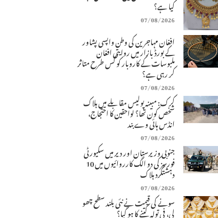
کیا ہے؟
07/08/2026
افغان مہاجرین کی وطن واپسی پشاور
کے بورڈ بازار میں روایتی افغان
ملبوسات کے کاروبار کو کس طرح متاثر
کر رہی ہے؟
07/08/2026
کرک: مبینہ پولیس مقابلے میں ہلاک
شخص کون تھا؟ لواحقین کا احتجاج،
انڈس ہائی وے بند
07/08/2026
جنوبی وزیرستان اور دیر میں سکیورٹی
فورسز کی دو الگ کارروائیوں میں 10
دہشتگرد ہلاک
07/08/2026
سونے کی قیمت نے نئی بلند سطح چھو
لی، فی تولہ کتنے کا ہو گیا؟