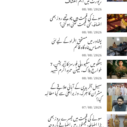
رپورٹ میں اہم انکشاف
08/08/2026
سونے کی قیمت میں چوتھے روز بھی
اضافہ، نئی قیمت کتنی ہوگئی؟
08/08/2026
پشاور میں مستحق افراد کے لیے نئی
احساس پناہ گاہ قائم
08/08/2026
ہنگو میں سکیورٹی فورسز کا آپریشن، 7
خوارج ہلاک، کیپٹن حمزہ اکرم شہید
08/08/2026
سہیل آفریدی کے آبائی علاقے کے
مشران کا جرگہ، وزیراعلیٰ سے کیا مطالبہ
کیا؟
07/08/2026
سونے کی قیمت میں تیسرے روز بھی
بڑا اضافہ، قیمتوں میں اضافے کی وجہ