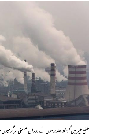
ضلع خیبر میں گزشتہ چند برسوں کے دوران صنعتی سرگرمیوں م