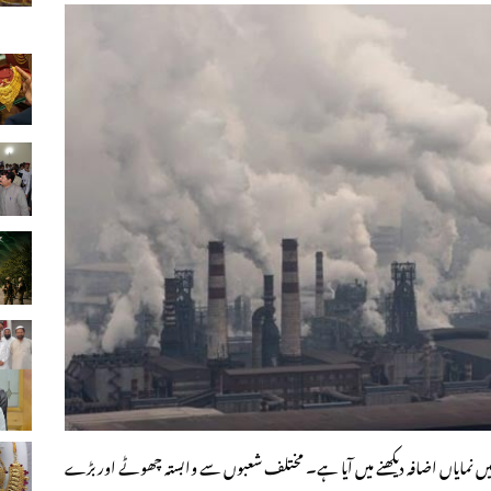
یں نمایاں اضافہ دیکھنے میں آیا ہے۔ مختلف شعبوں سے وابستہ چھوٹے اور بڑے