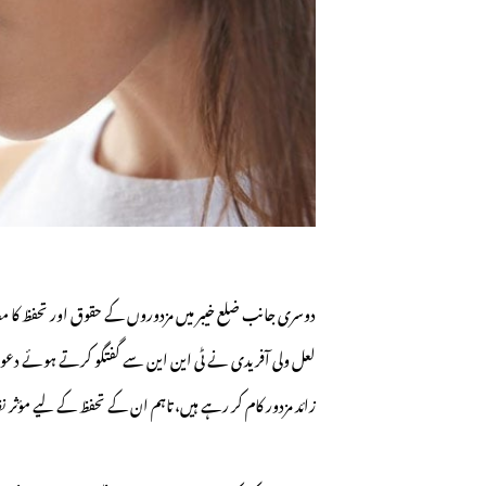
دوسری جانب ضلع خیبر میں مزدوروں کے حقوق اور تحفظ کا معام
زائد مزدور کام کر رہے ہیں، تاہم ان کے تحفظ کے لیے مؤثر ن