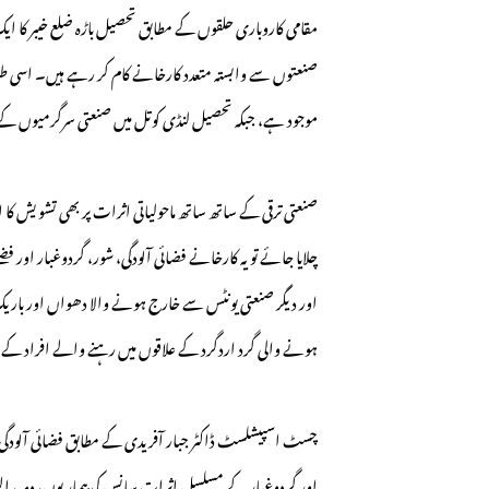
مقامی کاروباری حلقوں کے مطابق تحصیل باڑہ ضلع خیبر کا ا
صنعتوں سے وابستہ متعدد کارخانے کام کر رہے ہیں۔ اسی ط
موجود ہے، جبکہ تحصیل لنڈی کوتل میں صنعتی سرگرمیوں کے 
صنعتی ترقی کے ساتھ ساتھ ماحولیاتی اثرات پر بھی تشویش کا ا
چلایا جائے تو یہ کارخانے فضائی آلودگی، شور، گردوغبار اور
اور دیگر صنعتی یونٹس سے خارج ہونے والا دھواں اور باریک ذ
ہونے والی گرد اردگرد کے علاقوں میں رہنے والے افراد 
چسٹ اسپیشلسٹ ڈاکٹر جبار آفریدی کے مطابق فضائی آلودگی ا
اور گردوغبار کے مسلسل اثرات سانس کی بیماریوں، دمہ، ا