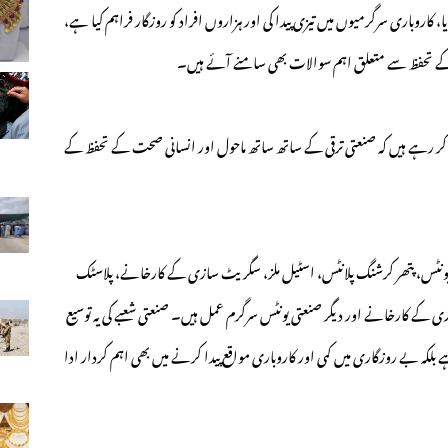
روباری سرگرمیوں میں تیزی پیدا کی اور ہزاروں افراد کو روزگار فراہم کیا ہے،
ں کے تحفظ سے متعلق اہم سوالات بھی سامنے آئے ہیں۔
بہ کر رہے ہیں کہ صنعتی ترقی کے ساتھ ساتھ ماحول اور انسانی صحت کے تحفظ کے
یونٹس، پتھر کرشنگ پلانٹس، اسٹیل ملز، سگریٹ سازی کے کارخانے، پلاسٹک
کے کارخانے اور دیگر صنعتی یونٹس سرگرم عمل ہیں۔ صنعتی شعبے کی یہ توسیع
بلکہ بے روزگاری میں کمی اور کاروباری مواقع پیدا کرنے میں بھی اہم کردار ادا