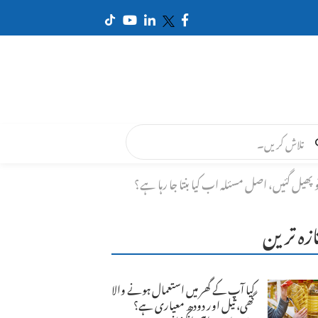
و پھیل گئیں، اصل مسئلہ اب کیا بنتا جا رہا ہے؟
ازہ ترین
کیا آپ کے گھر میں استعمال ہونے والا
گھی، تیل اور دودھ معیاری ہے؟