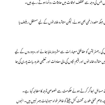
افی ہیں جس کی وجہ سے مختلف اوقات میں حادثات رونما ہوتے رہے ہیں۔
یں جبکہ متعدد زخمی بھی ہوئے، لیکن متاثرہ خاندانوں کے لیے مستقل ریلیف یا
ٹس کی رجسٹریشن کو حفاظتی معیارات سے مشروط بنایا جائے اور مزدوروں کے لیے
 متاثرہ خاندانوں اور یتیم بچوں کی مالی معاونت اور تعلیمی ضروریات پوری کی جا
نے مسائل اجاگر کرتے ہوئے حکومت سے خصوصی توجہ کا مطالبہ کیا ہے۔
ہے، تاہم عملی طور پر محنت کش طبقے کو خاطر خواہ سہولیات میسر نہیں ہیں۔ انہوں