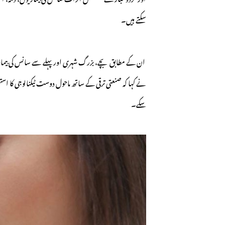
سکتے ہیں۔
ان کے مطابق بچے، بزرگ شہری اور پہلے سے سانس کی بیماریو
نے کہا کہ صنعتی ترقی کے ساتھ ماحول دوست ٹیکنالوجی کا استع
سکے۔