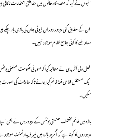
انہوں نے کہا کہ متعدد کارخانوں میں حفاظتی انتظامات ناک
ان کے مطابق کئی مزدور دورانِ ڈیوٹی جان کی بازی ہار چکے ہ
معاوضے کا کوئی جامع نظام موجود نہیں۔
لعل ولی آفریدی نے مطالبہ کیا کہ صوبائی حکومت صنعتی یون
ایک مستقل فلاحی فنڈ قائم کیا جائے تاکہ حادثات کی صورت میں
سکیں۔
باڑہ میں قائم مختلف صنعتی یونٹس کے مزدوروں نے بھی اپ
مزدوروں کا کہنا ہے کہ اگرچہ باڑہ میں لیبر ڈیپارٹمنٹ موجود 