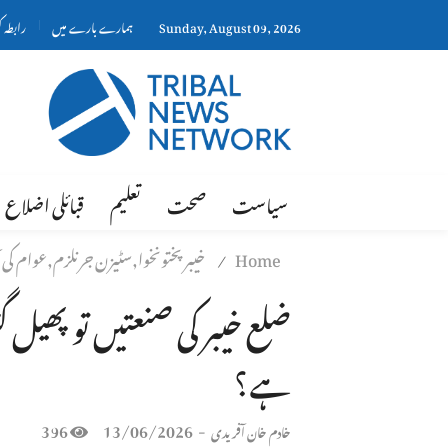
Sunday, August 09, 2026
ہمارے بارے میں
رابطہ 
سیاست
صحت
تعلیم
قبائلی اضلاع
Home
خیبر پختونخوا,سٹیزن جرنلزم,عوام کی آو
/
ضلع خیبر کی صنعتیں تو پھیل گ
ہے؟
396
13/06/2026
-
خادم خان آفریدی