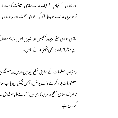
کارخانوں کے قیام نے ایک جانب مقامی معیشت کو سہارا دیا، کا
تو دوسری جانب ماحولیاتی آلودگی، عوامی صحت اور مزدورو
مقامی سماجی حلقے، مزدور تنظیمیں اور شہری اس بات کا مطال
لیے مؤثر اقدامات بھی یقینی بنائے جائیں۔
دستیاب معلومات کے مطابق ضلع خیبر میں ماربل پروسیسنگ 
مصنوعات تیار کرنے والے یونٹس، آئس فیکٹریاں، پائپ سازی 
نہ صرف مقامی سطح پر سرمایہ کاری میں اضافے کا باعث بنی ہے 
کر رہی ہے۔