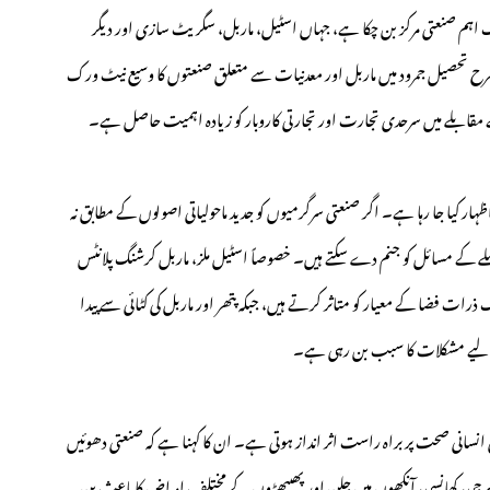
یک اہم صنعتی مرکز بن چکا ہے، جہاں اسٹیل، ماربل، سگریٹ سازی اور دیگر
رح تحصیل جمرود میں ماربل اور معدنیات سے متعلق صنعتوں کا وسیع نیٹ ورک
مقابلے میں سرحدی تجارت اور تجارتی کاروبار کو زیادہ اہمیت حاصل ہے۔
ظہار کیا جا رہا ہے۔ اگر صنعتی سرگرمیوں کو جدید ماحولیاتی اصولوں کے مطابق نہ
 فضلے کے مسائل کو جنم دے سکتے ہیں۔ خصوصاً اسٹیل ملز، ماربل کرشنگ پلانٹس
رات فضا کے معیار کو متاثر کرتے ہیں، جبکہ پتھر اور ماربل کی کٹائی سے پیدا
کے لیے مشکلات کا سبب بن رہی ہے۔
نسانی صحت پر براہ راست اثر انداز ہوتی ہے۔ ان کا کہنا ہے کہ صنعتی دھوئیں
لرجی، کھانسی، آنکھوں میں جلن اور پھیپھڑوں کے مختلف امراض کا باعث بن