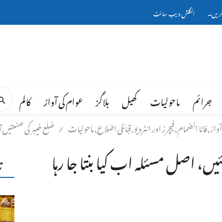
کریں۔
انگلش ویب سائٹ
جرائم
ماحولیات
کھیل
بلاگز
عوام کی آواز
کالم
از,فاٹا انضمام,فیچرز اور انٹرویو,قبائلی اضلاع,ماحولیات
ضلع خیبر کی صنعتیں ت
/
ئیں، اصل مسئلہ اب کیا بنتا جا رہا
ت