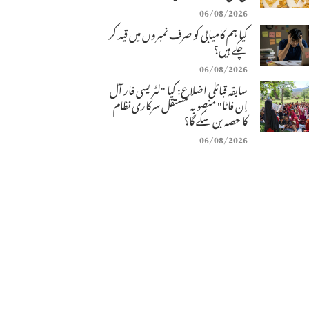
06/08/2026
کیا ہم کامیابی کو صرف نمبروں میں قید کر
چکے ہیں؟
06/08/2026
سابقہ قبائلی اضلاع: کیا "لٹریسی فار آل
اِن فاٹا" منصوبہ مستقل سرکاری نظام
کا حصہ بن سکے گا؟
06/08/2026