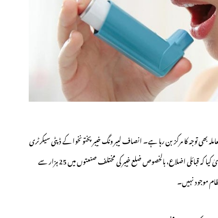
لہ بھی توجہ کا مرکز بن رہا ہے۔ انصاف لیبر ونگ خیبرپختونخوا کے ڈپٹی سیکرٹری
لعل ولی آفریدی نے ٹی این این سے گفتگو کرتے ہوئے دعویٰ کیا کہ قبائلی اضلاع، بالخصوص ضلع خیبر کی مختلف صنعتوں میں 25 ہزار سے
ظام موجود نہیں۔