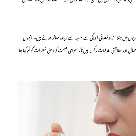
ں میں مبتلا افراد فضائی آلودگی سے سب سے زیادہ متاثر ہوتے ہیں۔ انہوں
مال اور حفاظتی اقدامات ناگزیر ہیں تاکہ عوامی صحت کو لاحق خطرات کو کم کیا جا