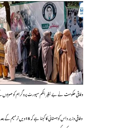
وفاقی حکومت نے بے نظیر انکم سپورٹ پروگرام کو صوبوں ک
وفاقی وزیر داس کوہستانی ک