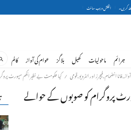
طہ کریں۔
انگلش ویب سائٹ
جرائم
ماحولیات
کھیل
بلاگز
عوام کی آواز
کالم
از,فاٹا انضمام,فیچرز اور انٹرویو,قومی
کیا حکومت بے نظیر انکم سپورٹ پروگ
/
پورٹ پروگرام کو صوبوں کے حوالے
ت