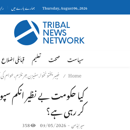
Thursday, August 06, 2026
ہمارے بارے میں
راب
سیاست
صحت
تعلیم
قبائلی اضلاع
Home
خیبر پختونخوا,سٹیزن جرنلزم,عوام کی آو
/
کیا حکومت بے نظیر انکم س
کر رہی ہے؟
358
09/05/2026
-
سپر ایڈمن