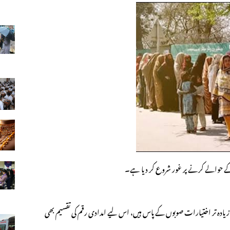
ے حوالے کرنے پر غور شروع کر دیا ہے۔
ا کہنا ہے کہ 18ویں ترمیم کے بعد زیادہ تر اختیارات صوبوں کے پاس ہیں، اس لیے امدادی رقم کی تقسیم بھی