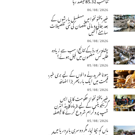
تناسب 85.32 فیصد رہا
06/08/2026
خیبرپختونخوا میں مسلسل بارشوں کے
بعد جانی و مالی نقصان کی نئی تفصیلات
سامنے آگئیں
06/08/2026
پشاور بورڈ کے نتائج: سب سے زیادہ
طلبہ کس مضمون میں فیل ہوئے؟
05/08/2026
سونا خریدنے والوں کے لیے بری خبر،
قیمت میں ایک بار پھر بڑا اضافہ
05/08/2026
خیبرپختونخوا: حکومت کا بی ایس
گریجویٹس کے لیے 3 ماہ کا پیڈ انٹرن
شپ پروگرام شروع کرنے کا فیصلہ
05/08/2026
ماں کو بچا لیا، مگر دوسری بار دریا میں