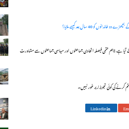
انوں کو 40 سال بعد کیسے ملایا؟
نے آیا ہے، تاہم حتمی فیصلہ اتحادی جماعتوں اور سیاسی جماعتوں سے مشاورت
م کرنے کی کوئی تجویز زیر غور نہیں۔
Linkedin