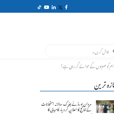
رام کو صوبوں کے حوالے کر رہی ہے؟
ازہ ترین
مردان بورڈ نے میٹرک سالانہ امتحانات
کے نتائج کا اعلان کر دیا، کامیابی کا