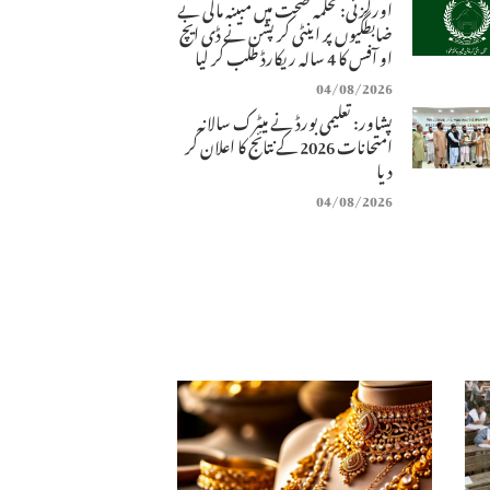
اورکزئی: محکمہ صحت میں مبینہ مالی بے
ضابطگیوں پر اینٹی کرپشن نے ڈی ایچ
او آفس کا 4 سالہ ریکارڈ طلب کر لیا
04/08/2026
پشاور: تعلیمی بورڈ نے میٹرک سالانہ
امتحانات 2026 کے نتائج کا اعلان کر
دیا
04/08/2026