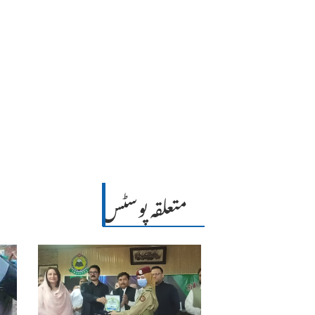
متعلقہ پوسٹس