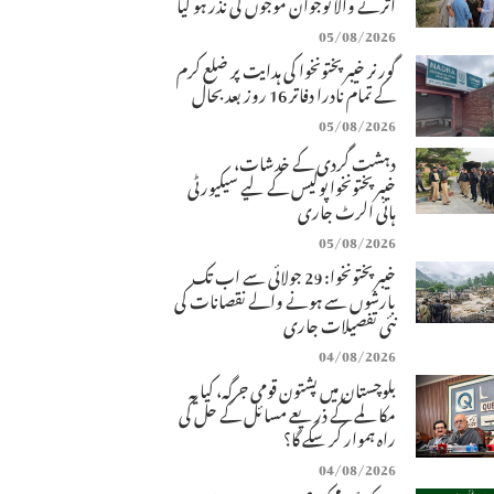
اترنے والا نوجوان موجوں کی نذر ہو گیا
05/08/2026
گورنر خیبرپختونخوا کی ہدایت پر ضلع کرم
کے تمام نادرا دفاتر 16 روز بعد بحال
05/08/2026
دہشت گردی کے خدشات،
خیبرپختونخوا پولیس کے لیے سیکیورٹی
ہائی الرٹ جاری
05/08/2026
خیبرپختونخوا: 29 جولائی سے اب تک
بارشوں سے ہونے والے نقصانات کی
نئی تفصیلات جاری
04/08/2026
بلوچستان میں پشتون قومی جرگہ، کیا یہ
مکالمے کے ذریعے مسائل کے حل کی
راہ ہموار کر سکے گا؟
04/08/2026