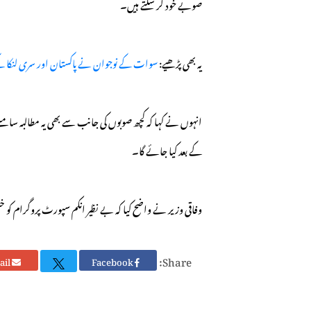
صوبے خود کر سکتے ہیں۔
یہ بھی پڑھیے:
سوات کے نوجوان نے پاکستان اور سری لنکا کے بچھڑے دو خاند
انہوں نے کہا کہ کچھ صوبوں کی جانب سے بھی یہ مطالبہ سام
کے بعد کیا جائے گا۔
وفاقی وزیر نے واضح کیا کہ بے نظیر انکم سپورٹ پروگرام کو خت
Share:
Email
Facebook