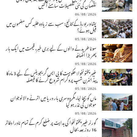
نقصان کی نئی تفصیلات سامنے آگئیں
06/08/2026
پشاور بورڈ کے نتائج: سب سے زیادہ طلبہ کس مضمون میں
فیل ہوئے؟
05/08/2026
سونا خریدنے والوں کے لیے بری خبر، قیمت میں ایک بار
پھر بڑا اضافہ
05/08/2026
خیبرپختونخوا: حکومت کا بی ایس گریجویٹس کے لیے 3 ماہ کا
پیڈ انٹرن شپ پروگرام شروع کرنے کا فیصلہ
05/08/2026
ماں کو بچا لیا، مگر دوسری بار دریا میں اترنے والا نوجوان
موجوں کی نذر ہو گیا
05/08/2026
گورنر خیبرپختونخوا کی ہدایت پر ضلع کرم کے تمام نادرا دفاتر
16 روز بعد بحال