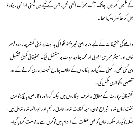
کے تکمیل گھر میں اچانک آگ بھڑک اُٹھی تھی، جس کے نتیجے میں قیمتی اراضی ریکارڈ
جل کر خاکستر ہوگیا تھا۔
واقعے کی تحقیقات کے لیے وزیراعلیٰ خیبرپختونخوا کی ہدایت پر ڈپٹی کمشنر چارسدہ قیصر
خان اور سینئر ممبر سی ایم بی ار محمد جاوید مروت پر مشتمل ایک تحقیقاتی کمیٹی تشکیل
دی گئی تھی۔ کمیٹی نے گیارہ اہلکاروں کے خلاف چارج شیٹ جاری کرنے کے بعد
تفصیلی انکوائری مکمل کی۔
تحقیقاتی رپورٹ کے مطابق برطرف اہلکاروں میں ایک گرداور وقار علی، پانچ پٹواری
بخت زمان شاہ، خیراج خان، سید کفایت شاہ، طارق رحیم اور عبداللہ شاہ شامل ہیں،
جبکہ چوکیدار سکندر خان کو بھی غفلت کے الزام میں نوکری سے برخاست کردیا گیا۔