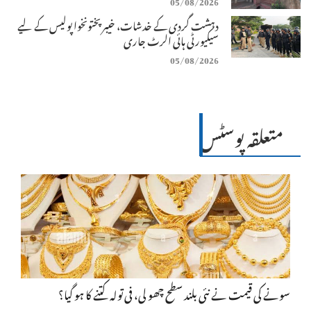
05/08/2026
دہشت گردی کے خدشات، خیبرپختونخوا پولیس کے لیے
سیکیورٹی ہائی الرٹ جاری
05/08/2026
متعلقہ پوسٹس
سونے کی قیمت نے نئی بلند سطح چھو لی، فی تولہ کتنے کا ہو گیا؟