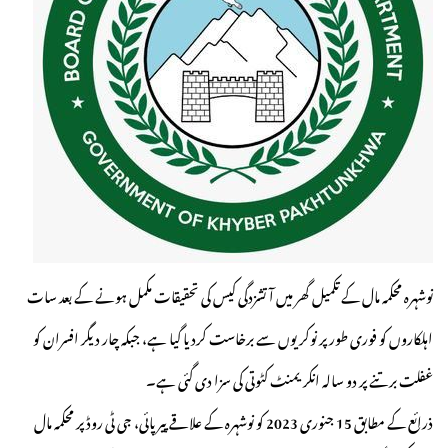
نوشہرہ محکمہ مال کے تکمیل گھر میں آتشزدگی کیس کی تحقیقات مکمل ہونے کے بعد سات
اہلکاروں کو فوری طور پر نوکریوں سے برخاست کردیا گیا ہے، جبکہ چار دیگر افسران کو
غفلت برتنے پر دو سالہ انکریمنٹ کٹوتی کی سزا دی گئی ہے۔
ذرائع کے مطابق 15 جنوری 2023 کو نوشہرہ کے علاقے پیرپائی، جی ٹی روڈ پر محکمہ مال