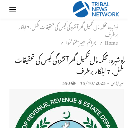
نوشہرہ: محکمہ مال تکمیل گھر آتشزدگی کیس کی تحقیقات مکمل، 7 اہلکار
برطرف
Home
جرائم,خیبر پختونخوا
/
/
نوشہرہ: محکمہ مال تکمیل گھر آتشزدگی کیس کی تحقیقات
مکمل، 7 اہلکار برطرف
590
15/10/2025
-
سپر ایڈمن