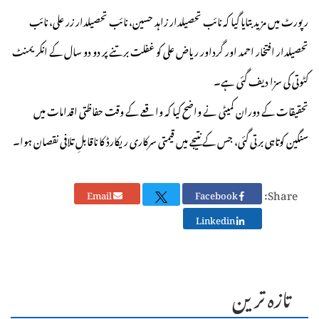
رپورٹ میں مزید بتایا گیا کہ نائب تحصیلدار زاہد حسین، نائب تحصیلدار زر علی، نائب
تحصیلدار افتخار احمد اور گرداور ریاض علی کو غفلت برتنے پر دو دو سال کے انکریمنٹ
کٹوتی کی سزا دیف گئی ہے۔
تحقیقات کے دوران کمیٹی نے واضح کیا کہ واقعے کے وقت حفاظتی اقدامات میں
سنگین کوتاہی برتی گئی، جس کے نتیجے میں قیمتی سرکاری ریکارڈ کا ناقابلِ تلافی نقصان ہوا۔
Share:
Email
Facebook
Linkedin
تازہ ترین