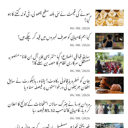
سونے کی قیمت نے نئی بلند سطح چھو لی، فی تولہ کتنے کا ہو
گیا؟
06/08/2026
کیا ہم کامیابی کو صرف نمبروں میں قید کر چکے ہیں؟
06/08/2026
سابقہ قبائلی اضلاع: کیا "لٹریسی فار آل اِن فاٹا" منصوبہ
مستقل سرکاری نظام کا حصہ بن سکے گا؟
06/08/2026
جان کو خطرہ یا قانونی رکاوٹ؟ پشاور ہائیکورٹ نے سابق
افغان جرنیلوں کی درخواستوں پر فیصلہ سنا دیا
06/08/2026
مردان بورڈ نے میٹرک سالانہ امتحانات کے نتائج کا اعلان
کر دیا، کامیابی کا تناسب 85.32 فیصد رہا
06/08/2026
خیبرپختونخوا میں مسلسل بارشوں کے بعد جانی و مالی