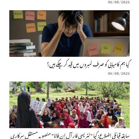
06/08/2026
کیا ہم کامیابی کو صرف نمبروں میں قید کر چکے ہیں؟
06/08/2026
سابقہ قبائلی اضلاع: کیا "لٹریسی فار آل اِن فاٹا" منصوبہ مستقل سرکاری