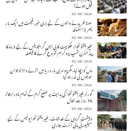
فیل ہوئے؟
05/08/2026
سونا خریدنے والوں کے لیے بری خبر، قیمت میں ایک بار
پھر بڑا اضافہ
05/08/2026
خیبرپختونخوا: حکومت کا بی ایس گریجویٹس کے لیے 3 ماہ کا
پیڈ انٹرن شپ پروگرام شروع کرنے کا فیصلہ
05/08/2026
ماں کو بچا لیا، مگر دوسری بار دریا میں اترنے والا نوجوان
موجوں کی نذر ہو گیا
05/08/2026
گورنر خیبرپختونخوا کی ہدایت پر ضلع کرم کے تمام نادرا دفاتر
16 روز بعد بحال
05/08/2026
دہشت گردی کے خدشات، خیبرپختونخوا پولیس کے لیے
سیکیورٹی ہائی الرٹ جاری