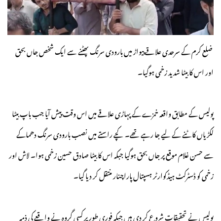
ضلع کرم کے سرحدی علاقے پیواڑ میں بارودی سرنگ پھٹنے سے ایک شخص جاں بحق
اور اس کا بیٹا شدید زخمی ہوگیا۔
پولیس کے مطابق واقعہ خمزے کے پہاڑی علاقے میں اس وقت پیش آیا جب باپ بیٹا
لکڑیاں کاٹنے کے لیے جا رہے تھے۔ کچے راستے میں نصب بارودی سرنگ دھماکے
سے حسن غلام موقع پر جاں بحق ہوگیا جبکہ اس کا بیٹا صادق حسین زخمی ہوا۔ لاش اور
زخمی کو ڈسٹرکٹ ہیڈکوارٹر ہسپتال پاراچنار منتقل کر دیا گیا۔
پولیس نے تحقیقات شروع کر دی ہیں جبکہ فوری طور پر کسی گروہ نے واقعے کی ذمہ