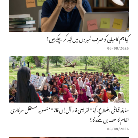
کیا ہم کامیابی کو صرف نمبروں میں قید کر چکے ہیں؟
06/08/2026
سابقہ قبائلی اضلاع: کیا "لٹریسی فار آل اِن فاٹا" منصوبہ مستقل سرکاری
نظام کا حصہ بن سکے گا؟
06/08/2026