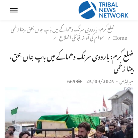
ضلع کرم: بارودی سرنگ دھماکے میں باپ جاں بحق، بیٹا زخمی
Home
عوام کی آواز,قبائلی اضلاع
/
/
ضلع کرم: بارودی سرنگ دھماکے میں باپ جاں بحق،
بیٹا زخمی
665
25/09/2025
-
سپر ایڈمن