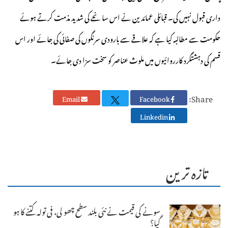
داری قبول نہیں کی۔ قبائلی عمائدین نے اس سانحے کی شدید مذمت کرتے ہوئے
حکومت سے مطالبہ کیا ہے کہ علاقے سے بارودی سرنگوں کی صفائی کی جائے اور اس
قسم کی دہشتگرد کارروائیوں میں ملوث عناصر کو سخت سزا دی جائے۔
Share:
Email
Facebook
Linkedin
تازہ ترین
سونے کی قیمت نے نئی بلند سطح چھو لی، فی تولہ کتنے کا ہو
گیا؟