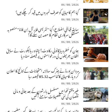
06/08/2026
کیا ہم کامیابی کو صرف نمبروں میں قید کر چکے ہیں؟
06/08/2026
سابقہ قبائلی اضلاع: کیا "لٹریسی فار آل اِن فاٹا" منصوبہ
مستقل سرکاری نظام کا حصہ بن سکے گا؟
06/08/2026
جان کو خطرہ یا قانونی رکاوٹ؟ پشاور ہائیکورٹ نے سابق
افغان جرنیلوں کی درخواستوں پر فیصلہ سنا دیا
06/08/2026
مردان بورڈ نے میٹرک سالانہ امتحانات کے نتائج کا اعلان
کر دیا، کامیابی کا تناسب 85.32 فیصد رہا
06/08/2026
خیبرپختونخوا میں مسلسل بارشوں کے بعد جانی و مالی
نقصان کی نئی تفصیلات سامنے آگئیں
06/08/2026
پشاور بورڈ کے نتائج: سب سے زیادہ طلبہ کس مضمون میں