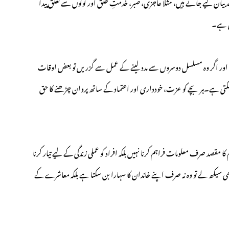
ن کیے جاتے ہیں، مثلاً عاجزی، صبر، خدمتِ خلق اور لوگوں سے تعلق پیدا
ی ہے۔
اور اگر وہ مسلسل دوسروں سے مدد لینے کے عمل سے گزریں تو بعض اوقات
ہو سکتی ہے۔ہر بچے کو عزت، خودداری اور اعتماد کے ساتھ پروان چڑھنے کا حق
م کا مقصد صرف معلومات فراہم کرنا نہیں بلکہ افراد کو عملی زندگی کے لیے تیار کرنا
ھی سیکھ لے تو وہ نہ صرف اپنے خاندان کا سہارا بن سکتا ہے بلکہ معاشرے کے