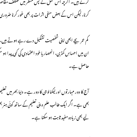
کرتے ہیں۔ اگرچہ اس عمل کے پس منظر میں مختلف مقاصد بیا
کرنا، لیکن اس کے بعض منفی اثرات پر بھی غور کرنا ضرور
کم عمر بچے ابھی اپنی شخصیت تشکیل دے رہے ہوتے ہیں، 
ان میں احساسِ کمتری، انحصار یا خود اعتمادی کی کمی پیدا 
حاصل ہے۔
آج کا دور مہارتوں اور ٹیکنالوجی کا دور ہے۔ دنیا بھر میں تعلی
بھی ہے۔ اگر ایک طالب علم دینی تعلیم کے ساتھ کوئی ہنر ب
لیے بھی زیادہ مفید ثابت ہو سکتا ہے۔