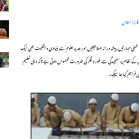
ا بڑا اعلان
 عملی مہارتیں، پیشہ ورانہ صلاحیتیں اور جدید علوم سے بنیادی واقفیت بھی ایک
 نظام پر سنجیدگی سے غور و فکر کی ضرورت محسوس ہوتی ہے تاکہ دینی تعلیم
ی فراہم کیا جا سکے۔