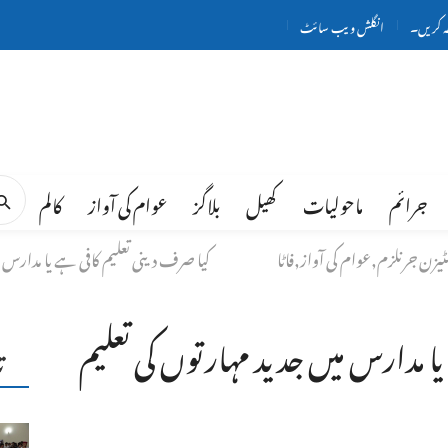
ہ کریں۔
انگلش ویب سائٹ
جرائم
ماحولیات
کھیل
بلاگز
عوام کی آواز
کالم
ٹیزن جرنلزم,عوام کی آواز,فاٹا
کیا صرف دینی تعلیم کافی ہے یا مدارس 
یا مدارس میں جدید مہارتوں کی تعلیم
ت