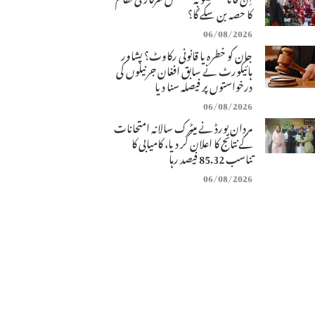
کا حصہ بن سکے گا؟
06/08/2026
جان کو خطرہ یا قانونی رکاوٹ؟ پشاور
ہائیکورٹ نے سابق افغان جرنیلوں کی
درخواستوں پر فیصلہ سنا دیا
06/08/2026
مردان بورڈ نے میٹرک سالانہ امتحانات
کے نتائج کا اعلان کر دیا، کامیابی کا
تناسب 85.32 فیصد رہا
06/08/2026