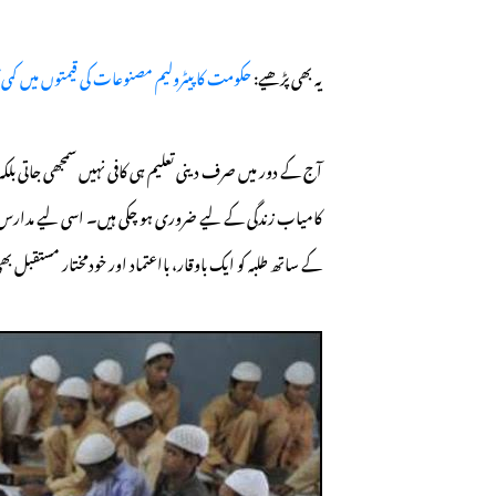
یہ بھی پڑھیے:
حکومت کا پیٹرولیم مصنوعات کی قیمتوں میں کمی ک
آج کے دور میں صرف دینی تعلیم ہی کافی نہیں سمجھی جاتی بلکہ
کامیاب زندگی کے لیے ضروری ہو چکی ہیں۔ اسی لیے مدارس کے
کے ساتھ طلبہ کو ایک باوقار، بااعتماد اور خودمختار مستقبل بھ