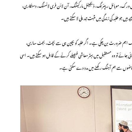
ریکل ورک، موبائل ریپئرنگ، ڈیجیٹل مارکیٹنگ، آن لائن فری لانسنگ، دستکاری،
ں جو طلبہ کی زندگی میں مثبت تبدیلی لا سکتے ہیں۔
 مالی خواندگی (Financial Literacy) بھی ایک اہم ضرورت بن چکی ہے۔ اگر طلبہ کو بچپن ہی سے بچت، بجٹ سازی،
ھائی جائے تو وہ مستقبل میں بہتر معاشی فیصلے کرنے کے قابل ہو سکتے ہیں۔ اسی
کے تقاضوں سے ہم آہنگ رکھنے میں مدد دے سکتی ہے۔