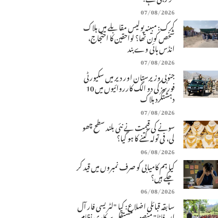
07/08/2026
کرک: مبینہ پولیس مقابلے میں ہلاک
شخص کون تھا؟ لواحقین کا احتجاج،
انڈس ہائی وے بند
07/08/2026
جنوبی وزیرستان اور دیر میں سکیورٹی
فورسز کی دو الگ کارروائیوں میں 10
دہشتگرد ہلاک
07/08/2026
سونے کی قیمت نے نئی بلند سطح چھو
لی، فی تولہ کتنے کا ہو گیا؟
06/08/2026
کیا ہم کامیابی کو صرف نمبروں میں قید کر
چکے ہیں؟
06/08/2026
سابقہ قبائلی اضلاع: کیا "لٹریسی فار آل
اِن فاٹا" منصوبہ مستقل سرکاری نظام