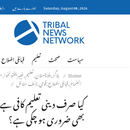
Saturday, August 08, 2026
ہمارے بارے میں
رابط
سیاست
صحت
تعلیم
قبائلی اضلاع
Home
بلاگز,بلوچستان,تعلیم,خیبر پختونخوا,س
/
انضمام,قبائلی اضلاع,قومی,لائف سٹائل
/
کیا صرف دینی تعلیم کافی ہے 
بھی ضروری ہو چکی ہے؟