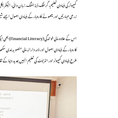
کمپیوٹر کی بنیادی تعلیم، گرافک ڈیزائننگ، زبان دانی، الیکٹ
زرعی مہارتیں اور چھوٹے کاروبار کے بنیادی اصول ایسے شعبے ہی
اس کے علاوہ
کاروبار کے بنیادی اصول اور ذمہ دارانہ مالی منصوبہ بندی سک
طرح بنیادی کمپیوٹر اور انٹرنیٹ کی تعلیم انہیں جدید دنیا 