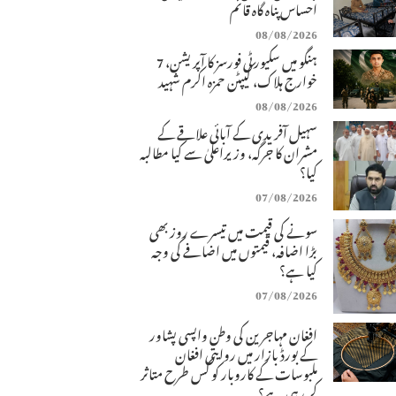
احساس پناہ گاہ قائم
08/08/2026
ہنگو میں سکیورٹی فورسز کا آپریشن، 7
خوارج ہلاک، کیپٹن حمزہ اکرم شہید
08/08/2026
سہیل آفریدی کے آبائی علاقے کے
مشران کا جرگہ، وزیراعلیٰ سے کیا مطالبہ
کیا؟
07/08/2026
سونے کی قیمت میں تیسرے روز بھی
بڑا اضافہ، قیمتوں میں اضافے کی وجہ
کیا ہے؟
07/08/2026
افغان مہاجرین کی وطن واپسی پشاور
کے بورڈ بازار میں روایتی افغان
ملبوسات کے کاروبار کو کس طرح متاثر
کر رہی ہے؟