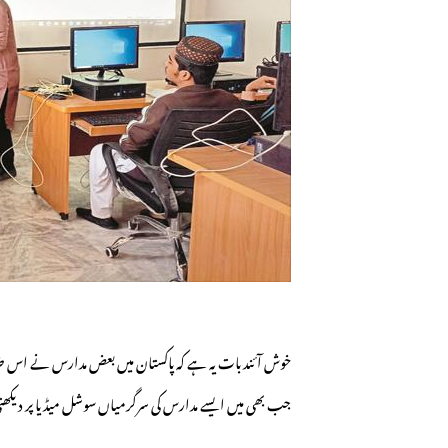
خوش آئند بات یہ ہے کہ پاکستان میں بعض مدارس نے اس ض
جب بھی میں ایسے مدارس کی سرگرمیاں سوشل میڈیا پر دیکھتی 