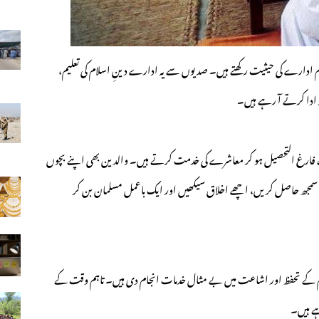
 ادارے کی حیثیت رکھتے ہیں۔ صدیوں سے یہ ادارے دینِ اسلام کی تعلیم،
 ادا کرتے آ رہے ہیں۔
 سے فارغ التحصیل ہو کر معاشرے کی خدمت کرتے ہیں۔ والدین بھی اپنے بچوں
حیح سمجھ حاصل کریں، اچھے اخلاق سیکھیں اور ایک باعمل مسلمان بن کر
م کے تحفظ اور اشاعت میں بے مثال خدمات انجام دی ہیں۔ تاہم وقت کے
ہے ہیں۔