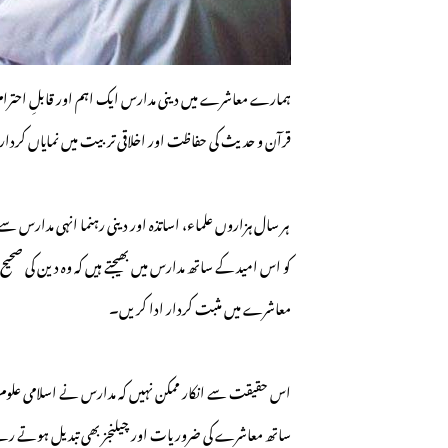
ہمارے معاشرے میں دینی مدارس ایک اہم اور قابلِ احترام
قرآن و حدیث کی حفاظت اور اخلاقی تربیت میں نمایاں کردار
ہر سال ہزاروں علماء، اساتذہ اور دینی رہنما انہی مدارس
کو اس امید کے ساتھ مدارس میں بھیجتے ہیں کہ وہ دین کی ص
معاشرے میں مثبت کردار ادا کریں۔
اس حقیقت سے انکار ممکن نہیں کہ مدارس نے اسلامی علو
ساتھ معاشرے کی ضروریات اور چیلنجز بھی تبدیل ہوتے ر