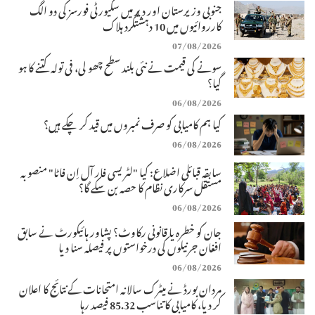
جنوبی وزیرستان اور دیر میں سکیورٹی فورسز کی دو الگ
کارروائیوں میں 10 دہشتگرد ہلاک
07/08/2026
سونے کی قیمت نے نئی بلند سطح چھو لی، فی تولہ کتنے کا ہو
گیا؟
06/08/2026
کیا ہم کامیابی کو صرف نمبروں میں قید کر چکے ہیں؟
06/08/2026
سابقہ قبائلی اضلاع: کیا "لٹریسی فار آل اِن فاٹا" منصوبہ
مستقل سرکاری نظام کا حصہ بن سکے گا؟
06/08/2026
جان کو خطرہ یا قانونی رکاوٹ؟ پشاور ہائیکورٹ نے سابق
افغان جرنیلوں کی درخواستوں پر فیصلہ سنا دیا
06/08/2026
مردان بورڈ نے میٹرک سالانہ امتحانات کے نتائج کا اعلان
کر دیا، کامیابی کا تناسب 85.32 فیصد رہا