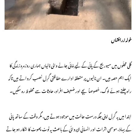
خولہ زرافشاں
گلی محلّوں میں سیوریج کے پانی کے لیے بنائی جانے والی نالیاں ہماری روزمرہ زندگی کا
ایک اہم حصہ ہیں۔ ان نالیوں پر متعلقہ ادارے حفاظتی گرِل نصب کرواتے ہیں تاکہ
راہ چلتے ہوئے لوگ، خصوصاً بچے اور ضعیف افراد، حادثات سے محفوظ رہ سکیں۔
ابتدا میں یہ گرِل اپنی جگہ درست حالت میں موجود ہوتے ہیں، مگر وقت کے ساتھ پانی
کے بہاؤ، موسمی اثرات اور انسانی لاپروائی کے باعث یہ ٹوٹ پھوٹ کا شکار ہو جاتے