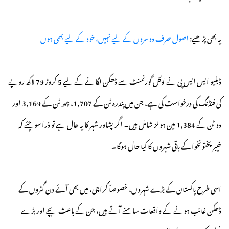
یہ بھی پڑھیے:
اصول صرف دوسروں کے لیے نہیں، خود کے لیے بھی ہوں
ڈبلیو ایس ایس پی نے لوکل گورنمنٹ سے ڈھکن لگانے کے لیے 5 کروڑ 79 لاکھ روپے
کی فنڈنگ کی درخواست کی ہے، جن میں پندرہ ٹن کے 1,707، چھ ٹن کے 3,169 اور
دو ٹن کے 1,384 مین ہولز شامل ہیں۔ اگر پشاور شہر کا یہ حال ہے تو ذرا سوچئے کہ
خیبرپختونخوا کے باقی شہروں کا کیا حال ہوگا۔
اسی طرح پاکستان کے بڑے شہروں، خصوصاً کراچی، میں بھی آئے دن گٹروں کے
ڈھکن غائب ہونے کے واقعات سامنے آتے ہیں، جن کے باعث بچے اور بڑے