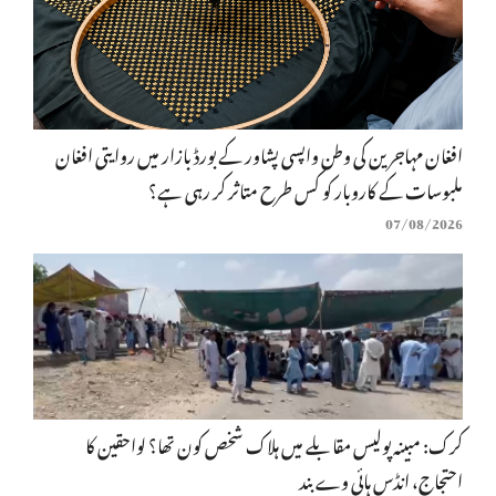
افغان مہاجرین کی وطن واپسی پشاور کے بورڈ بازار میں روایتی افغان
ملبوسات کے کاروبار کو کس طرح متاثر کر رہی ہے؟
07/08/2026
کرک: مبینہ پولیس مقابلے میں ہلاک شخص کون تھا؟ لواحقین کا
احتجاج، انڈس ہائی وے بند