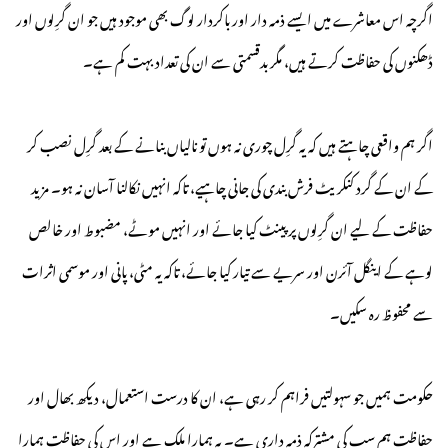
اگرچہ اس معاشرے میں ایسے ذمہ دار اور باکردار لوگ بھی موجود ہیں جو ان گرِلوں اور
ڈھکنوں کی حفاظت کرتے ہیں، مگر بدقسمتی سے ان کی تعداد بہت کم ہے۔
اگر ہم واقعی چاہتے ہیں کہ یہ گرِل چوری نہ ہوں تو نالیاں بنانے کے بعد گرِل نصب کر
کے ان کے گرد کنکریٹ فرش بندی کی جانی چاہیے، تاکہ انہیں نکالنا آسان نہ ہو۔ مزید
حفاظت کے لیے ان گرِلوں پر پینٹ کیا جائے اور انہیں موٹے، مضبوط اور خالص
لوہے کے اینگل آئرن اور سریے سے تیار کیا جائے، تاکہ یہ مٹی، پانی اور موسمی اثرات
سے محفوظ رہ سکیں۔
حکومت ہمیں جو سہولتیں فراہم کر رہی ہے، ان کا درست استعمال، دیکھ بھال اور
حفاظت ہم سب کی مشترکہ ذمہ داری ہے۔ یہ ہمارا ملک ہے اور اس کی حفاظت ہمارا