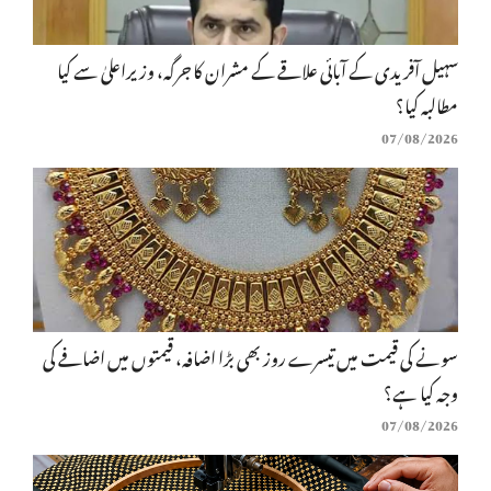
سہیل آفریدی کے آبائی علاقے کے مشران کا جرگہ، وزیراعلیٰ سے کیا
مطالبہ کیا؟
07/08/2026
سونے کی قیمت میں تیسرے روز بھی بڑا اضافہ، قیمتوں میں اضافے کی
وجہ کیا ہے؟
07/08/2026