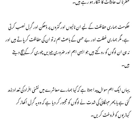
خطرناک حادثات کا شکار ہو رہے ہیں۔
حکومت ہماری حفاظت کے لیے ان نالیوں اور گٹروں پر ڈھکن اور گرِل نصب کرتی
ہے، مگر ہماری غفلت اور بے حسی کے باعث ہم نہ تو ان کی حفاظت کر پاتے ہیں اور
نہ ہی ان لوگوں کو روکتے ہیں جو ایسی اہم اور ضروری چیزیں چوری کر کے بیچ دیتے
ہیں۔
یہاں ایک اہم سوال پیدا ہوتا ہے کہ کیا ہمارے معاشرے میں نشئی افراد کی تعداد بڑھ
گئی ہے یا پھر مہنگائی کی شدت نے لوگوں کو مجبور کر دیا ہے کہ وہ یہ گرِل اکھاڑ کر
کباڑیوں کو فروخت کریں۔