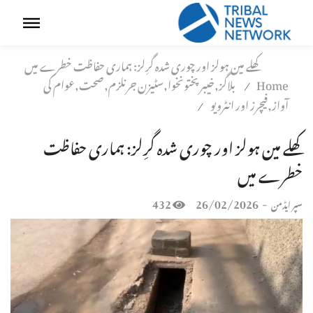
کھلے مین ہولز اور چوری شدہ گرِلز: ہماری حفاظت خطرے میں
Home
بلاگز,خیبر پختونخوا,سٹیزن جرنلزم,صحت,عوام کی
/
آواز,فیچرز اور انٹرویو
/
کھلے مین ہولز اور چوری شدہ گرِلز: ہماری حفاظت
خطرے میں
432
26/02/2026
-
سپر ایڈمن