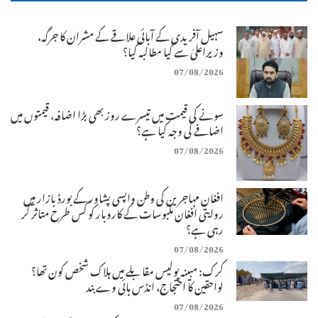
سہیل آفریدی کے آبائی علاقے کے مشران کا جرگہ،
وزیراعلیٰ سے کیا مطالبہ کیا؟
07/08/2026
سونے کی قیمت میں تیسرے روز بھی بڑا اضافہ، قیمتوں میں
اضافے کی وجہ کیا ہے؟
07/08/2026
افغان مہاجرین کی وطن واپسی پشاور کے بورڈ بازار میں
روایتی افغان ملبوسات کے کاروبار کو کس طرح متاثر کر
رہی ہے؟
07/08/2026
کرک: مبینہ پولیس مقابلے میں ہلاک شخص کون تھا؟
لواحقین کا احتجاج، انڈس ہائی وے بند
07/08/2026