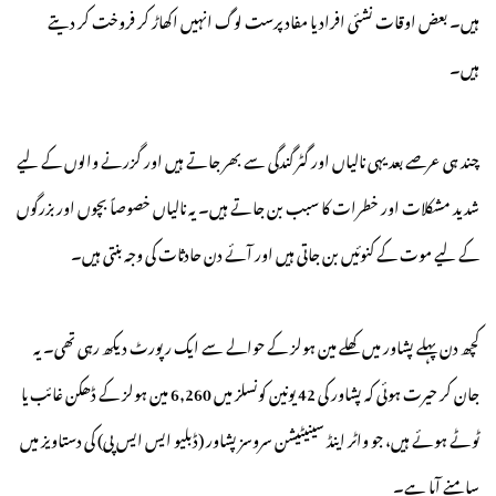
ہیں۔ بعض اوقات نشئی افراد یا مفاد پرست لوگ انہیں اکھاڑ کر فروخت کر دیتے
ہیں۔
چند ہی عرصے بعد یہی نالیاں اور گٹر گندگی سے بھر جاتے ہیں اور گزرنے والوں کے لیے
شدید مشکلات اور خطرات کا سبب بن جاتے ہیں۔ یہ نالیاں خصوصاً بچوں اور بزرگوں
کے لیے موت کے کنوئیں بن جاتی ہیں اور آئے دن حادثات کی وجہ بنتی ہیں۔
کچھ دن پہلے پشاور میں کھلے مین ہولز کے حوالے سے ایک رپورٹ دیکھ رہی تھی۔ یہ
جان کر حیرت ہوئی کہ پشاور کی 42 یونین کونسلز میں 6,260 مین ہولز کے ڈھکن غائب یا
ٹوٹے ہوئے ہیں، جو واٹر اینڈ سینیٹیشن سروسز پشاور (ڈبلیو ایس ایس پی) کی دستاویز میں
سامنے آیا ہے۔