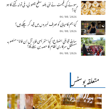
سونے کی قیمت نے نئی بلند سطح چھو لی، فی تولہ کتنے کا ہو
گیا؟
06/08/2026
کیا ہم کامیابی کو صرف نمبروں میں قید کر چکے ہیں؟
06/08/2026
سابقہ قبائلی اضلاع: کیا "لٹریسی فار آل اِن فاٹا" منصوبہ
مستقل سرکاری نظام کا حصہ بن سکے گا؟
06/08/2026
متعلقہ پوسٹس