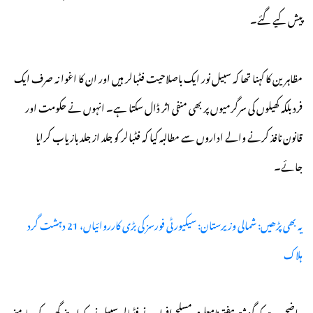
پیش کیے گئے۔
مظاہرین کا کہنا تھا کہ سبیل نور ایک باصلاحیت فٹبالر ہیں اور ان کا اغوا نہ صرف ایک
فرد بلکہ کھیلوں کی سرگرمیوں پر بھی منفی اثر ڈال سکتا ہے۔ انہوں نے حکومت اور
قانون نافذ کرنے والے اداروں سے مطالبہ کیا کہ فٹبالر کو جلد از جلد بازیاب کرایا
جائے۔
یہ بھی پڑھیں: شمالی وزیرستان: سیکیورٹی فورسز کی بڑی کارروائیاں، 21 دہشت گرد
ہلاک
واضح رہے کہ گزشتہ ہفتے نامعلوم مسلح افراد نے فٹبالر سبیل نور کو اپنے گھر کے سامنے