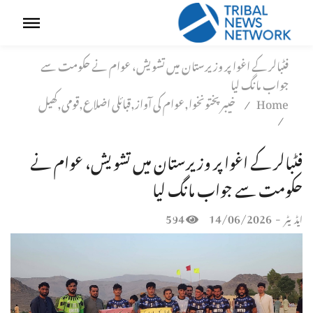
فٹبالر کے اغوا پر وزیرستان میں تشویش، عوام نے حکومت سے
جواب مانگ لیا
Home
خیبر پختونخوا,عوام کی آواز,قبائلی اضلاع,قومی,کھیل
/
/
فٹبالر کے اغوا پر وزیرستان میں تشویش، عوام نے
حکومت سے جواب مانگ لیا
594
14/06/2026
-
ایڈیٹر