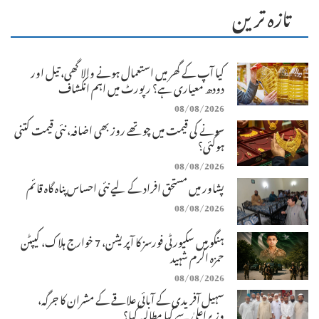
تازہ ترین
کیا آپ کے گھر میں استعمال ہونے والا گھی، تیل اور
دودھ معیاری ہے؟ رپورٹ میں اہم انکشاف
08/08/2026
سونے کی قیمت میں چوتھے روز بھی اضافہ، نئی قیمت کتنی
ہوگئی؟
08/08/2026
پشاور میں مستحق افراد کے لیے نئی احساس پناہ گاہ قائم
08/08/2026
ہنگو میں سکیورٹی فورسز کا آپریشن، 7 خوارج ہلاک، کیپٹن
حمزہ اکرم شہید
08/08/2026
سہیل آفریدی کے آبائی علاقے کے مشران کا جرگہ،
وزیراعلیٰ سے کیا مطالبہ کیا؟