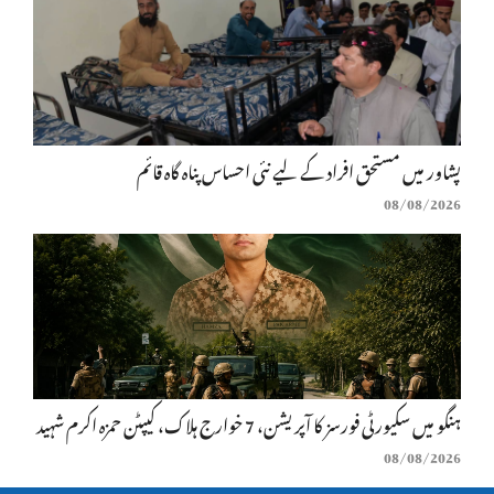
پشاور میں مستحق افراد کے لیے نئی احساس پناہ گاہ قائم
08/08/2026
ہنگو میں سکیورٹی فورسز کا آپریشن، 7 خوارج ہلاک، کیپٹن حمزہ اکرم شہید
08/08/2026