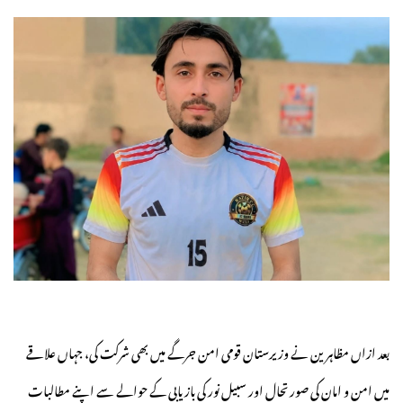
بعد ازاں مظاہرین نے وزیرستان قومی امن جرگے میں بھی شرکت کی، جہاں علاقے
میں امن و امان کی صورتحال اور سبیل نور کی بازیابی کے حوالے سے اپنے مطالبات