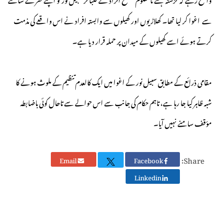
سے اغوا کر لیا تھا۔ کھلاڑیوں اور کھیلوں سے وابستہ افراد نے اس واقعے کی مذمت
کرتے ہوئے اسے کھیلوں کے میدان پر حملہ قرار دیا ہے۔
مقامی ذرائع کے مطابق سبیل نور کے اغوا میں ایک کالعدم تنظیم کے ملوث ہونے کا
شبہ ظاہر کیا جا رہا ہے، تاہم حکام کی جانب سے اس حوالے سے تاحال کوئی باضابطہ
مؤقف سامنے نہیں آیا۔
Share:
Email
Facebook
Linkedin