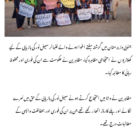
جنوبی وزیرستان میں گزشتہ ہفتے اغوا ہونے والے فٹبالر سبیل نور کی بازیابی کے لیے
کھلاڑیو ں نے احتجاجی مظاہرہ کیا، مظاہرین نے حکومت سے ان کی فوری اور محفوظ
رہائی کا مطالبہ کیا۔
مظاہرین نے وانا میں احتجاج کرتے ہوئے سبیل نور کی بازیابی کے حق میں نعرے
لگائے اور پلے کارڈز اٹھا رکھے تھے جن پر ان کی فوری اور بحفاظت واپسی کے
مطالبات درج تھے۔