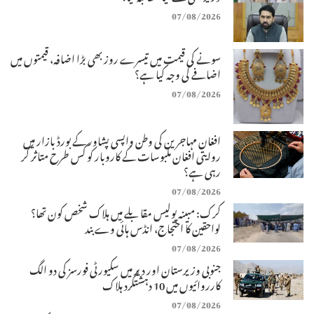
07/08/2026
سونے کی قیمت میں تیسرے روز بھی بڑا اضافہ، قیمتوں میں
اضافے کی وجہ کیا ہے؟
07/08/2026
افغان مہاجرین کی وطن واپسی پشاور کے بورڈ بازار میں
روایتی افغان ملبوسات کے کاروبار کو کس طرح متاثر کر
رہی ہے؟
07/08/2026
کرک: مبینہ پولیس مقابلے میں ہلاک شخص کون تھا؟
لواحقین کا احتجاج، انڈس ہائی وے بند
07/08/2026
جنوبی وزیرستان اور دیر میں سکیورٹی فورسز کی دو الگ
کارروائیوں میں 10 دہشتگرد ہلاک
07/08/2026