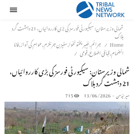
شمالی وزیرستان: سیکیورٹی فورسز کی بڑی کارروائیاں، 21 دہشت گرد
ہلاک
Home
جرائم,خیبر پختونخوا,سٹیزن جرنلزم,عوام کی آواز,فاٹا
/
انضمام,قبائلی اضلاع,قومی
/
شمالی وزیرستان: سیکیورٹی فورسز کی بڑی کارروائیاں،
21 دہشت گرد ہلاک
715
13/06/2026
-
سپر ایڈمن