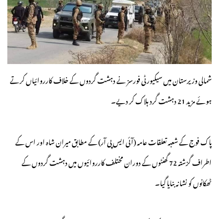
شمالی وزیرستان میں سیکیورٹی فورسز نے دہشت گردوں کے خلاف کارروائیاں کرتے
ہوئے مزید 21 دہشت گرد ہلاک کر دیے۔
پاک فوج کے شعبہ تعلقات عامہ (آئی ایس پی آر) کے مطابق میران شاہ اور اس کے
اطراف گزشتہ 72 گھنٹوں کے دوران مختلف کارروائیوں میں دہشت گردوں کے
ٹھکانوں کو نشانہ بنایا گیا۔