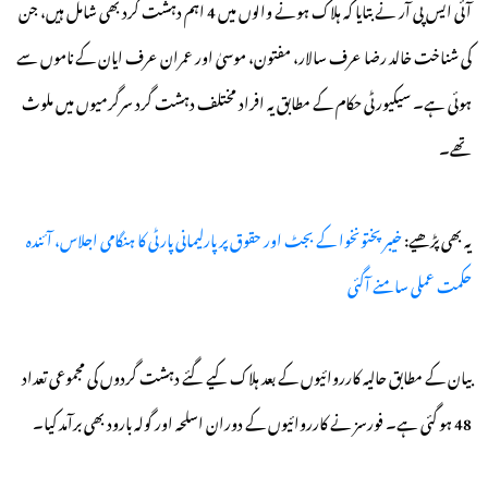
آئی ایس پی آر نے بتایا کہ ہلاک ہونے والوں میں 4 اہم دہشت گرد بھی شامل ہیں، جن
کی شناخت خالد رضا عرف سالار، مفتون، موسیٰ اور عمران عرف ایان کے ناموں سے
ہوئی ہے۔ سیکیورٹی حکام کے مطابق یہ افراد مختلف دہشت گرد سرگرمیوں میں ملوث
تھے۔
یہ بھی پڑھیے:
خیبرپختونخوا کے بجٹ اور حقوق پر پارلیمانی پارٹی کا ہنگامی اجلاس، آئندہ
حکمت عملی سامنے آگئی
بیان کے مطابق حالیہ کارروائیوں کے بعد ہلاک کیے گئے دہشت گردوں کی مجموعی تعداد
48 ہو گئی ہے۔ فورسز نے کارروائیوں کے دوران اسلحہ اور گولہ بارود بھی برآمد کیا۔