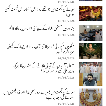
08/08/2026
سونے کی قیمت میں چوتھے روز بھی اضافہ، نئی قیمت کتنی
ہوگئی؟
08/08/2026
پشاور میں مستحق افراد کے لیے نئی احساس پناہ گاہ قائم
08/08/2026
ہنگو میں سکیورٹی فورسز کا آپریشن، 7 خوارج ہلاک، کیپٹن
حمزہ اکرم شہید
08/08/2026
سہیل آفریدی کے آبائی علاقے کے مشران کا جرگہ،
وزیراعلیٰ سے کیا مطالبہ کیا؟
07/08/2026
سونے کی قیمت میں تیسرے روز بھی بڑا اضافہ، قیمتوں میں
اضافے کی وجہ کیا ہے؟
07/08/2026