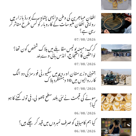
افغان مہاجرین کی وطن واپسی پشاور کے بورڈ بازار میں
روایتی افغان ملبوسات کے کاروبار کو کس طرح متاثر کر
رہی ہے؟
07/08/2026
کرک: مبینہ پولیس مقابلے میں ہلاک شخص کون تھا؟
لواحقین کا احتجاج، انڈس ہائی وے بند
07/08/2026
جنوبی وزیرستان اور دیر میں سکیورٹی فورسز کی دو الگ
کارروائیوں میں 10 دہشتگرد ہلاک
07/08/2026
سونے کی قیمت نے نئی بلند سطح چھو لی، فی تولہ کتنے کا ہو
گیا؟
06/08/2026
کیا ہم کامیابی کو صرف نمبروں میں قید کر چکے ہیں؟
06/08/2026