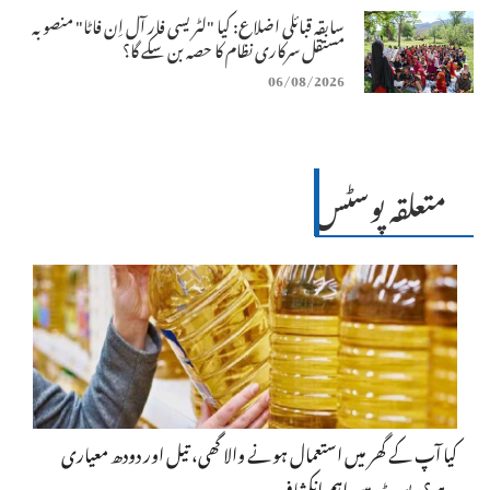
سابقہ قبائلی اضلاع: کیا "لٹریسی فار آل اِن فاٹا" منصوبہ
مستقل سرکاری نظام کا حصہ بن سکے گا؟
06/08/2026
متعلقہ پوسٹس
کیا آپ کے گھر میں استعمال ہونے والا گھی، تیل اور دودھ معیاری
ہے؟ رپورٹ میں اہم انکشاف