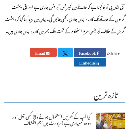
آئی ایس پی آر کا کہنا ہے کہ علاقے میں کلیئرنس آپریشن جاری ہے اور باقی دہشت
گردوں کے خاتمے تک کارروائیاں جاری رکھی جائیں گی۔ بیان میں مزید کہا گیا کہ دہشت
گردی کے خلاف آپریشن عزمِ استحکام کے تحت ملک بھر میں کارروائیاں جاری ہیں۔
Share:
Email
Facebook
Linkedin
تازہ ترین
کیا آپ کے گھر میں استعمال ہونے والا گھی، تیل اور
دودھ معیاری ہے؟ رپورٹ میں اہم انکشاف