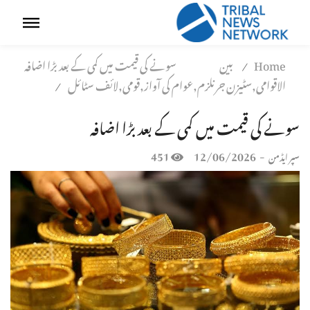
Home
بین
سونے کی قیمت میں کمی کے بعد بڑا اضافہ
/
الاقوامی,سٹیزن جرنلزم,عوام کی آواز,قومی,لائف سٹائل
/
سونے کی قیمت میں کمی کے بعد بڑا اضافہ
451
12/06/2026
-
سپر ایڈمن