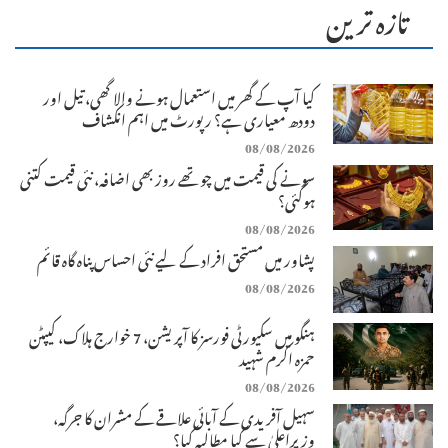
تازہ ترین
کیا آپ کے گھر میں استعمال ہونے والا گھی، تیل اور
دودھ معیاری ہے؟ رپورٹ میں اہم انکشاف
08/08/2026
سونے کی قیمت میں چوتھے روز بھی اضافہ، نئی قیمت کتنی
ہوگئی؟
08/08/2026
پشاور میں مستحق افراد کے لیے نئی احساس پناہ گاہ قائم
08/08/2026
ہنگو میں سکیورٹی فورسز کا آپریشن، 7 خوارج ہلاک، کیپٹن
حمزہ اکرم شہید
08/08/2026
سہیل آفریدی کے آبائی علاقے کے مشران کا جرگہ،
وزیراعلیٰ سے کیا مطالبہ کیا؟