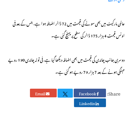
عالمی مارکیٹ میں بھی سونے کی قیمت میں 72 ڈالر اضافہ ہوا ہے، جس کے بعد فی
اونس قیمت 4 ہزار 175 ڈالر کی سطح پر پہنچ گئی ہے۔
دوسری جانب چاندی کی قیمت میں بھی اضافہ دیکھا گیا ہے، فی تولہ چاندی 190 روپے
مہنگی ہونے کے بعد 7 ہزار 79 روپے ہو گئی ہے۔
Share:
Email
Facebook
Linkedin