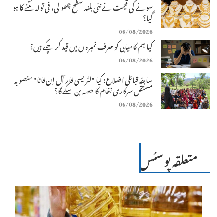
سونے کی قیمت نے نئی بلند سطح چھو لی، فی تولہ کتنے کا ہو
گیا؟
06/08/2026
کیا ہم کامیابی کو صرف نمبروں میں قید کر چکے ہیں؟
06/08/2026
سابقہ قبائلی اضلاع: کیا "لٹریسی فار آل اِن فاٹا" منصوبہ
مستقل سرکاری نظام کا حصہ بن سکے گا؟
06/08/2026
متعلقہ پوسٹس