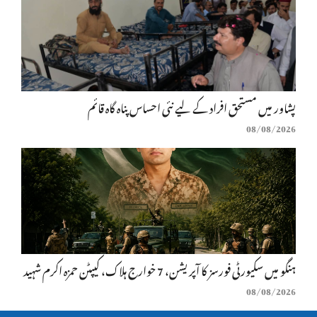
پشاور میں مستحق افراد کے لیے نئی احساس پناہ گاہ قائم
08/08/2026
ہنگو میں سکیورٹی فورسز کا آپریشن، 7 خوارج ہلاک، کیپٹن حمزہ اکرم شہید
08/08/2026