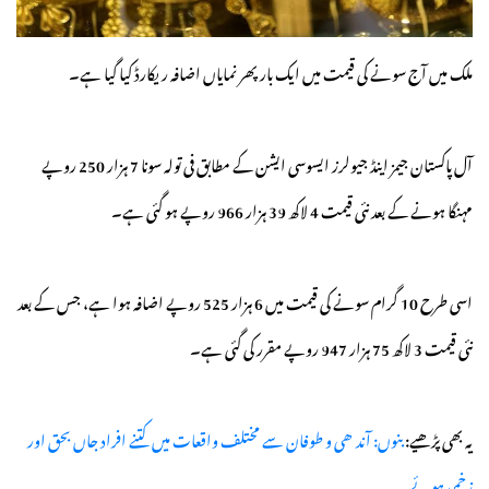
ملک میں آج سونے کی قیمت میں ایک بار پھر نمایاں اضافہ ریکارڈ کیا گیا ہے۔
آل پاکستان جیمز اینڈ جیولرز ایسوسی ایشن کے مطابق فی تولہ سونا 7 ہزار 250 روپے
مہنگا ہونے کے بعد نئی قیمت 4 لاکھ 39 ہزار 966 روپے ہو گئی ہے۔
اسی طرح 10 گرام سونے کی قیمت میں 6 ہزار 525 روپے اضافہ ہوا ہے، جس کے بعد
نئی قیمت 3 لاکھ 75 ہزار 947 روپے مقرر کی گئی ہے۔
یہ بھی پڑھیے:
بنوں: آندھی و طوفان سے مختلف واقعات میں کتنے افراد جاں بحق اور
زخمی ہوئے