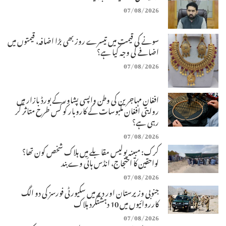
07/08/2026
سونے کی قیمت میں تیسرے روز بھی بڑا اضافہ، قیمتوں میں
اضافے کی وجہ کیا ہے؟
07/08/2026
افغان مہاجرین کی وطن واپسی پشاور کے بورڈ بازار میں
روایتی افغان ملبوسات کے کاروبار کو کس طرح متاثر کر
رہی ہے؟
07/08/2026
کرک: مبینہ پولیس مقابلے میں ہلاک شخص کون تھا؟
لواحقین کا احتجاج، انڈس ہائی وے بند
07/08/2026
جنوبی وزیرستان اور دیر میں سکیورٹی فورسز کی دو الگ
کارروائیوں میں 10 دہشتگرد ہلاک
07/08/2026