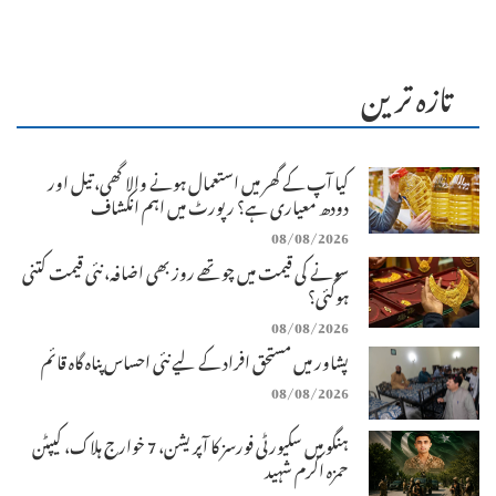
تازہ ترین
کیا آپ کے گھر میں استعمال ہونے والا گھی، تیل اور
دودھ معیاری ہے؟ رپورٹ میں اہم انکشاف
08/08/2026
سونے کی قیمت میں چوتھے روز بھی اضافہ، نئی قیمت کتنی
ہوگئی؟
08/08/2026
پشاور میں مستحق افراد کے لیے نئی احساس پناہ گاہ قائم
08/08/2026
ہنگو میں سکیورٹی فورسز کا آپریشن، 7 خوارج ہلاک، کیپٹن
حمزہ اکرم شہید