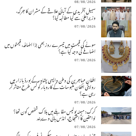
08/08/2026
سہیل آفریدی کے آبائی علاقے کے مشران کا جرگہ،
وزیراعلیٰ سے کیا مطالبہ کیا؟
07/08/2026
سونے کی قیمت میں تیسرے روز بھی بڑا اضافہ، قیمتوں میں
اضافے کی وجہ کیا ہے؟
07/08/2026
افغان مہاجرین کی وطن واپسی پشاور کے بورڈ بازار میں
روایتی افغان ملبوسات کے کاروبار کو کس طرح متاثر کر
رہی ہے؟
07/08/2026
کرک: مبینہ پولیس مقابلے میں ہلاک شخص کون تھا؟
لواحقین کا احتجاج، انڈس ہائی وے بند
07/08/2026
جنوبی وزیرستان اور دیر میں سکیورٹی فورسز کی دو الگ