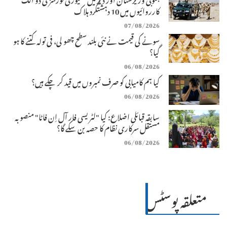
کارروائیوں میں 10 دہشتگرد ہلاک
07/08/2026
سونے کی قیمت نے نئی بلند سطح چھو لی، فی تولہ کتنے کا ہو
گیا؟
06/08/2026
کیا ہم کامیابی کو صرف نمبروں میں قید کر چکے ہیں؟
06/08/2026
سابقہ قبائلی اضلاع: کیا "لٹریسی فار آل اِن فاٹا" منصوبہ
مستقل سرکاری نظام کا حصہ بن سکے گا؟
06/08/2026
متعلقہ پوسٹس