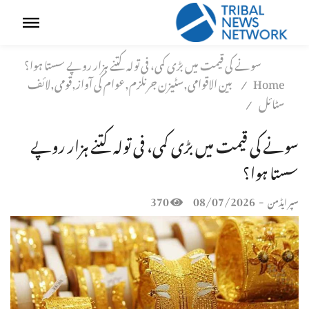
سونے کی قیمت میں بڑی کمی، فی تولہ کتنے ہزار روپے سستا ہوا؟
Home
بین الاقوامی,سٹیزن جرنلزم,عوام کی آواز,قومی,لائف
/
سٹائل
/
سونے کی قیمت میں بڑی کمی، فی تولہ کتنے ہزار روپے
سستا ہوا؟
370
08/07/2026
-
سپر ایڈمن