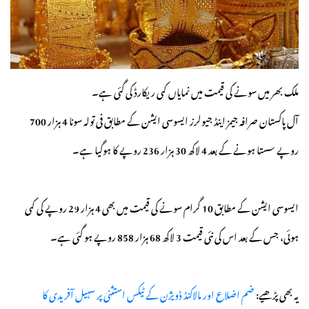
ملک بھر میں سونے کی قیمت میں نمایاں کمی ریکارڈ کی گئی ہے۔
آل پاکستان صرافہ جیمز اینڈ جیولرز ایسوسی ایشن کے مطابق فی تولہ سونا 4 ہزار 700
روپے سستا ہونے کے بعد 4 لاکھ 30 ہزار 236 روپے کا ہوگیا ہے۔
ایسوسی ایشن کے مطابق 10 گرام سونے کی قیمت میں بھی 4 ہزار 29 روپے کی کمی
ہوئی، جس کے بعد اس کی نئی قیمت 3 لاکھ 68 ہزار 858 روپے ہو گئی ہے۔
یہ بھی پڑھیے:
ضم اضلاع اور مالاکنڈ ڈویژن کے ٹیکس استثنیٰ پر سہیل آفریدی کا