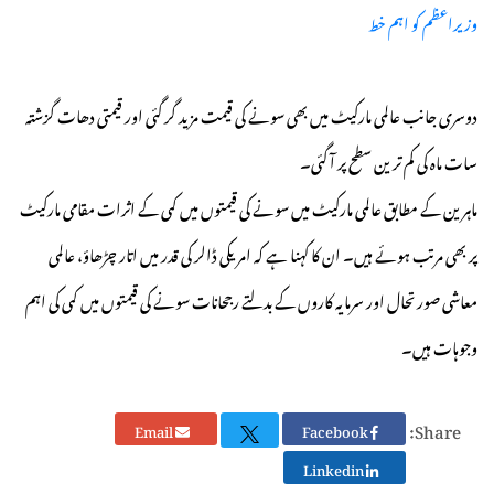
وزیراعظم کو اہم خط
دوسری جانب عالمی مارکیٹ میں بھی سونے کی قیمت مزید گر گئی اور قیمتی دھات گزشتہ
سات ماہ کی کم ترین سطح پر آ گئی۔
ماہرین کے مطابق عالمی مارکیٹ میں سونے کی قیمتوں میں کمی کے اثرات مقامی مارکیٹ
پر بھی مرتب ہوئے ہیں۔ ان کا کہنا ہے کہ امریکی ڈالر کی قدر میں اتار چڑھاؤ، عالمی
معاشی صورتحال اور سرمایہ کاروں کے بدلتے رجحانات سونے کی قیمتوں میں کمی کی اہم
وجوہات ہیں۔
Share:
Email
Facebook
Linkedin