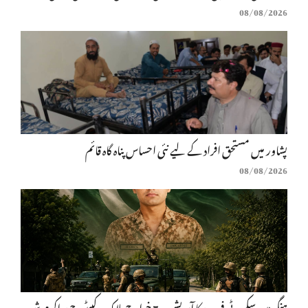
08/08/2026
پشاور میں مستحق افراد کے لیے نئی احساس پناہ گاہ قائم
08/08/2026
ہنگو میں سکیورٹی فورسز کا آپریشن، 7 خوارج ہلاک، کیپٹن حمزہ اکرم شہید