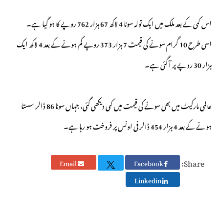
اس کمی کے بعد ملک میں ایک تولہ سونا 4 لاکھ 67 ہزار 762 روپے کا ہو گیا ہے۔
اسی طرح 10 گرام سونے کی قیمت 7 ہزار 373 روپے کم ہونے کے بعد 4 لاکھ ایک
ہزار 30 روپے پر آ گئی ہے۔
عالمی مارکیٹ میں بھی سونے کی قیمت میں کمی دیکھی گئی، جہاں سونا 86 ڈالر سستا
ہونے کے بعد 4 ہزار 454 ڈالر فی اونس پر فروخت ہو رہا ہے۔
Share:
Email
Facebook
Linkedin