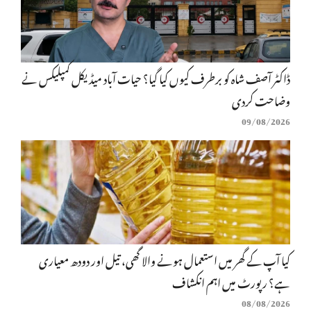
ڈاکٹر آصف شاہ کو برطرف کیوں کیا گیا؟ حیات آباد میڈیکل کمپلیکس نے
وضاحت کردی
09/08/2026
کیا آپ کے گھر میں استعمال ہونے والا گھی، تیل اور دودھ معیاری
ہے؟ رپورٹ میں اہم انکشاف
08/08/2026