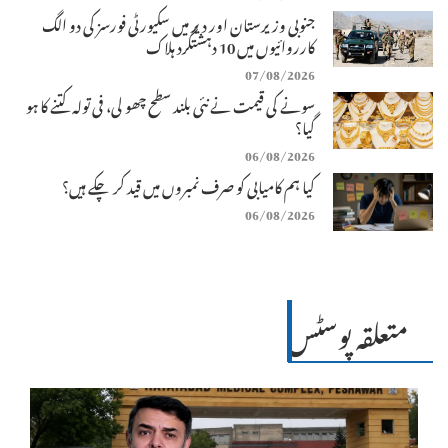
جنوبی وزیرستان اور دیر میں سکیورٹی فورسز کی دو الگ
کارروائیوں میں 10 دہشتگرد ہلاک
07/08/2026
سونے کی قیمت نے نئی بلند سطح چھو لی، فی تولہ کتنے کا ہو
گیا؟
06/08/2026
کیا ہم کامیابی کو صرف نمبروں میں قید کر چکے ہیں؟
06/08/2026
متعلقہ پوسٹس