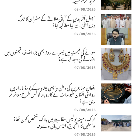
08/08/2026
سہیل آفریدی کے آبائی علاقے کے مشران کا جرگہ،
وزیراعلیٰ سے کیا مطالبہ کیا؟
07/08/2026
سونے کی قیمت میں تیسرے روز بھی بڑا اضافہ، قیمتوں میں
اضافے کی وجہ کیا ہے؟
07/08/2026
افغان مہاجرین کی وطن واپسی پشاور کے بورڈ بازار میں
روایتی افغان ملبوسات کے کاروبار کو کس طرح متاثر کر
رہی ہے؟
07/08/2026
کرک: مبینہ پولیس مقابلے میں ہلاک شخص کون تھا؟
لواحقین کا احتجاج، انڈس ہائی وے بند
07/08/2026