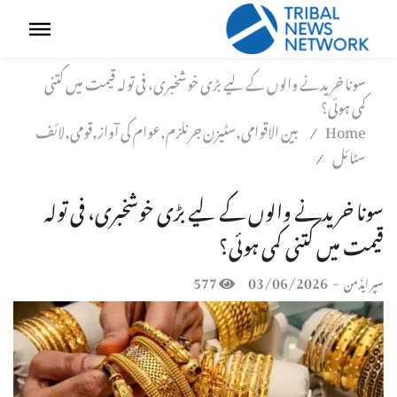
سونا خریدنے والوں کے لیے بڑی خوشخبری، فی تولہ قیمت میں کتنی
کمی ہوئی؟
Home
بین الاقوامی,سٹیزن جرنلزم,عوام کی آواز,قومی,لائف
/
سٹائل
/
سونا خریدنے والوں کے لیے بڑی خوشخبری، فی تولہ
قیمت میں کتنی کمی ہوئی؟
577
03/06/2026
-
سپر ایڈمن