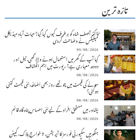
تازہ ترین
ڈاکٹر آصف شاہ کو برطرف کیوں کیا گیا؟ حیات آباد میڈیکل
کمپلیکس نے وضاحت کردی
09/08/2026
کیا آپ کے گھر میں استعمال ہونے والا گھی، تیل اور
دودھ معیاری ہے؟ رپورٹ میں اہم انکشاف
08/08/2026
سونے کی قیمت میں چوتھے روز بھی اضافہ، نئی قیمت کتنی
ہوگئی؟
08/08/2026
پشاور میں مستحق افراد کے لیے نئی احساس پناہ گاہ قائم
08/08/2026
ہنگو میں سکیورٹی فورسز کا آپریشن، 7 خوارج ہلاک، کیپٹن
حمزہ اکرم شہید