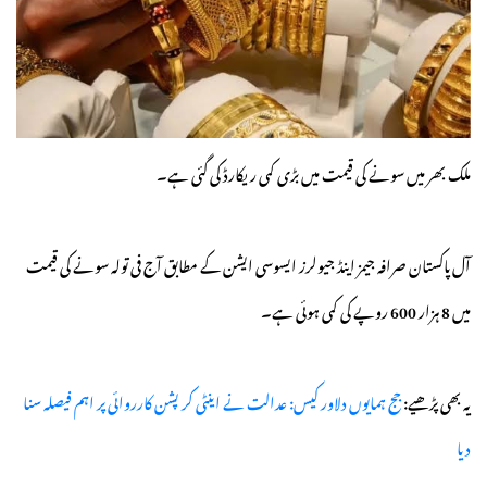
ملک بھر میں سونے کی قیمت میں بڑی کمی ریکارڈ کی گئی ہے۔
آل پاکستان صرافہ جیمز اینڈ جیولرز ایسوسی ایشن کے مطابق آج فی تولہ سونے کی قیمت
میں 8 ہزار 600 روپے کی کمی ہوئی ہے۔
یہ بھی پڑھیے:
جج ہمایوں دلاور کیس: عدالت نے اینٹی کرپشن کارروائی پر اہم فیصلہ سنا
دیا