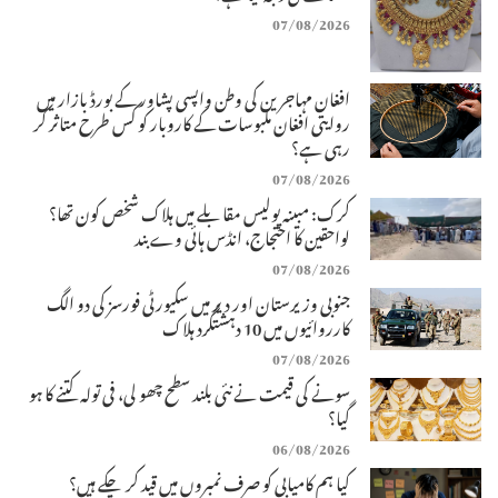
07/08/2026
افغان مہاجرین کی وطن واپسی پشاور کے بورڈ بازار میں
روایتی افغان ملبوسات کے کاروبار کو کس طرح متاثر کر
رہی ہے؟
07/08/2026
کرک: مبینہ پولیس مقابلے میں ہلاک شخص کون تھا؟
لواحقین کا احتجاج، انڈس ہائی وے بند
07/08/2026
جنوبی وزیرستان اور دیر میں سکیورٹی فورسز کی دو الگ
کارروائیوں میں 10 دہشتگرد ہلاک
07/08/2026
سونے کی قیمت نے نئی بلند سطح چھو لی، فی تولہ کتنے کا ہو
گیا؟
06/08/2026
کیا ہم کامیابی کو صرف نمبروں میں قید کر چکے ہیں؟