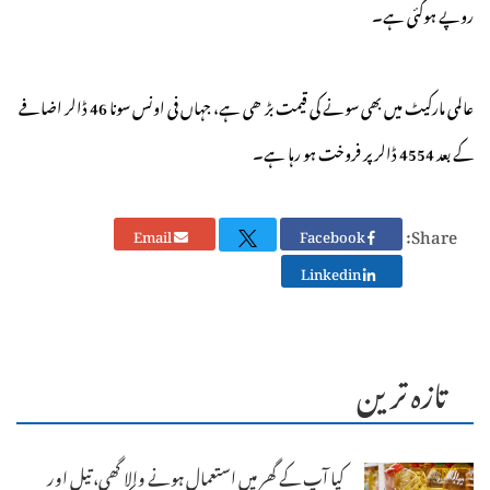
روپے ہوگئی ہے۔
عالمی مارکیٹ میں بھی سونے کی قیمت بڑھی ہے، جہاں فی اونس سونا 46 ڈالر اضافے
کے بعد 4554 ڈالر پر فروخت ہو رہا ہے۔
Share:
Email
Facebook
Linkedin
تازہ ترین
کیا آپ کے گھر میں استعمال ہونے والا گھی، تیل اور