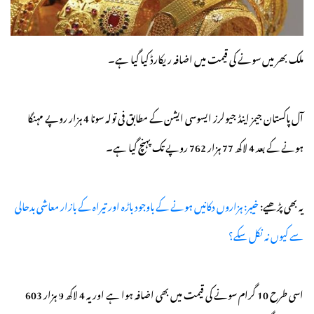
ملک بھر میں سونے کی قیمت میں اضافہ ریکارڈ کیا گیا ہے۔
آل پاکستان جیمز اینڈ جیولرز ایسوسی ایشن کے مطابق فی تولہ سونا 4 ہزار روپے مہنگا
ہونے کے بعد 4 لاکھ 77 ہزار 762 روپے تک پہنچ گیا ہے۔
یہ بھی پڑھیے:
خیبر: ہزاروں دکانیں ہونے کے باوجود باڑہ اور تیراہ کے بازار معاشی بدحالی
سے کیوں نہ نکل سکے؟
اسی طرح 10 گرام سونے کی قیمت میں بھی اضافہ ہوا ہے اور یہ 4 لاکھ 9 ہزار 603