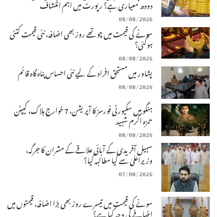
دودھ معیاری ہے؟ رپورٹ میں اہم انکشاف
08/08/2026
سونے کی قیمت میں چوتھے روز بھی اضافہ، نئی قیمت کتنی
ہوگئی؟
08/08/2026
پشاور میں مستحق افراد کے لیے نئی احساس پناہ گاہ قائم
08/08/2026
ہنگو میں سکیورٹی فورسز کا آپریشن، 7 خوارج ہلاک، کیپٹن
حمزہ اکرم شہید
08/08/2026
سہیل آفریدی کے آبائی علاقے کے مشران کا جرگہ،
وزیراعلیٰ سے کیا مطالبہ کیا؟
07/08/2026
سونے کی قیمت میں تیسرے روز بھی بڑا اضافہ، قیمتوں میں
اضافے کی وجہ کیا ہے؟