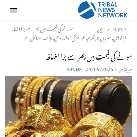
Home
بین
سونے کی قیمت میں پھر سے بڑا اضافہ
/
الاقوامی,سٹیزن جرنلزم,عوام کی آواز,قومی,لائف سٹائل
/
سونے کی قیمت میں پھر سے بڑا اضافہ
485
25/05/2026
-
سپر ایڈمن