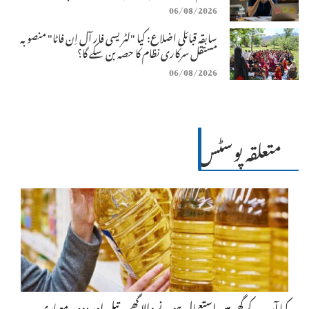
06/08/2026
سابقہ قبائلی اضلاع: کیا "لٹریسی فار آل اِن فاٹا" منصوبہ
مستقل سرکاری نظام کا حصہ بن سکے گا؟
06/08/2026
متعلقہ پوسٹس
کیا آپ کے گھر میں استعمال ہونے والا گھی، تیل اور دودھ معیاری