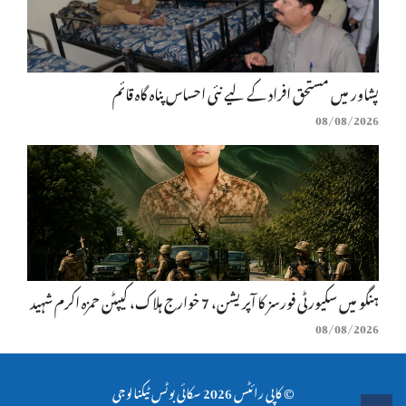
پشاور میں مستحق افراد کے لیے نئی احساس پناہ گاہ قائم
08/08/2026
ہنگو میں سکیورٹی فورسز کا آپریشن، 7 خوارج ہلاک، کیپٹن حمزہ اکرم شہید
08/08/2026
© کاپی رائٹس 2026
سکائی بوٹس ٹیکنالوجی