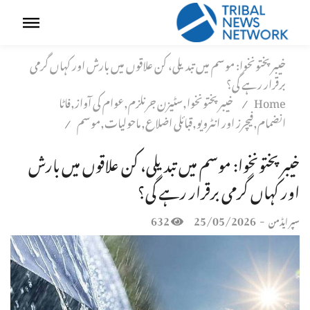
خیبرپختونخوا: موسم میں تبدیلی، کن علاقوں میں بارش اور کہاں گرمی
برقرار رہے گی؟
Home
خیبر پختونخوا,سٹیزن جرنلزم,عوام کی آواز,فاٹا
/
انضمام,فیچرز اور انٹرویو,قبائلی اضلاع,ماحولیات,موسم
/
خیبرپختونخوا: موسم میں تبدیلی، کن علاقوں میں بارش
اور کہاں گرمی برقرار رہے گی؟
632
25/05/2026
-
سپر ایڈمن