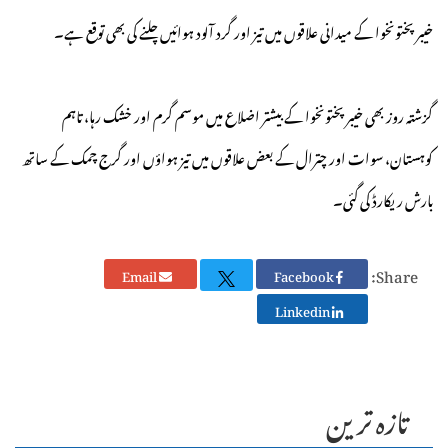
خیبرپختونخوا کے میدانی علاقوں میں تیز اور گرد آلود ہوائیں چلنے کی بھی توقع ہے۔
گزشتہ روز بھی خیبرپختونخوا کے بیشتر اضلاع میں موسم گرم اور خشک رہا، تاہم
کوہستان، سوات اور چترال کے بعض علاقوں میں تیز ہواؤں اور گرج چمک کے ساتھ
بارش ریکارڈ کی گئی۔
Share:
Email
Facebook
Linkedin
تازہ ترین