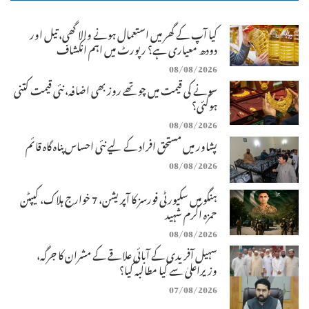
کیا آپ کے گھر میں استعمال ہونے والا گھی، تیل اور
دودھ معیاری ہے؟ رپورٹ میں اہم انکشاف
08/08/2026
سونے کی قیمت میں چوتھے روز بھی اضافہ، نئی قیمت کتنی
ہوگئی؟
08/08/2026
پشاور میں مستحق افراد کے لیے نئی احساس پناہ گاہ قائم
08/08/2026
ہنگو میں سکیورٹی فورسز کا آپریشن، 7 خوارج ہلاک، کیپٹن
حمزہ اکرم شہید
08/08/2026
سہیل آفریدی کے آبائی علاقے کے مشران کا جرگہ،
وزیراعلیٰ سے کیا مطالبہ کیا؟
07/08/2026