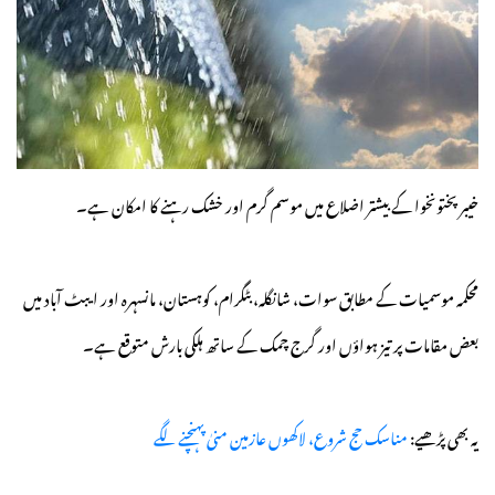
خیبرپختونخوا کے بیشتر اضلاع میں موسم گرم اور خشک رہنے کا امکان ہے۔
محکمہ موسمیات کے مطابق سوات، شانگلہ، بٹگرام، کوہستان، مانسہرہ اور ایبٹ آباد میں
بعض مقامات پر تیز ہواؤں اور گرج چمک کے ساتھ ہلکی بارش متوقع ہے۔
یہ بھی پڑھیے:
مناسک حج شروع، لاکھوں عازمین منیٰ پہنچنے لگے