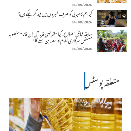
06/08/2026
کیا ہم کامیابی کو صرف نمبروں میں قید کر چکے ہیں؟
06/08/2026
سابقہ قبائلی اضلاع: کیا "لٹریسی فار آل اِن فاٹا" منصوبہ
مستقل سرکاری نظام کا حصہ بن سکے گا؟
06/08/2026
متعلقہ پوسٹس