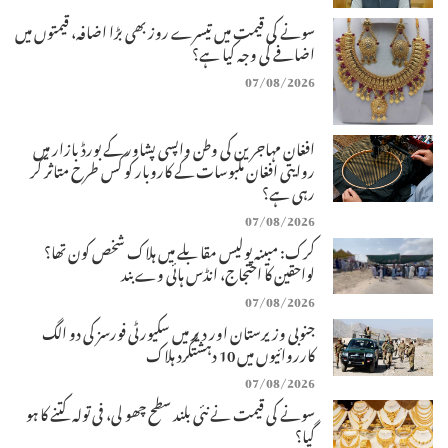
سونے کی قیمت میں تیسرے روز بھی بڑا اضافہ، قیمتوں میں
اضافے کی وجہ کیا ہے؟
07/08/2026
افغان مہاجرین کی وطن واپسی پشاور کے بورڈ بازار میں
روایتی افغان ملبوسات کے کاروبار کو کس طرح متاثر کر
رہی ہے؟
07/08/2026
کرک: مبینہ پولیس مقابلے میں ہلاک شخص کون تھا؟
لواحقین کا احتجاج، انڈس ہائی وے بند
07/08/2026
جنوبی وزیرستان اور دیر میں سکیورٹی فورسز کی دو الگ
کارروائیوں میں 10 دہشتگرد ہلاک
07/08/2026
سونے کی قیمت نے نئی بلند سطح چھو لی، فی تولہ کتنے کا ہو
گیا؟