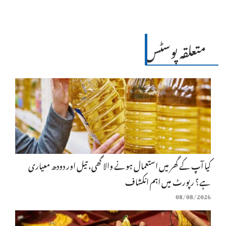
متعلقہ پوسٹس
کیا آپ کے گھر میں استعمال ہونے والا گھی، تیل اور دودھ معیاری
ہے؟ رپورٹ میں اہم انکشاف
08/08/2026