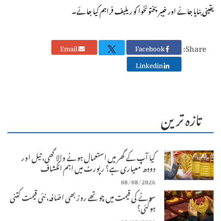
یقینی بنایا جائے اور خیبرپختونخوا کو ریلیف فراہم کیا جائے۔
Share:
Email
Facebook
Linkedin
تازہ ترین
کیا آپ کے گھر میں استعمال ہونے والا گھی، تیل اور
دودھ معیاری ہے؟ رپورٹ میں اہم انکشاف
08/08/2026
سونے کی قیمت میں چوتھے روز بھی اضافہ، نئی قیمت کتنی
ہوگئی؟
08/08/2026