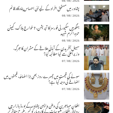
پشاور میں مستحق افراد کے لیے نئی احساس پناہ گاہ قائم
08/08/2026
ہنگو میں سکیورٹی فورسز کا آپریشن، 7 خوارج ہلاک، کیپٹن
حمزہ اکرم شہید
08/08/2026
سہیل آفریدی کے آبائی علاقے کے مشران کا جرگہ،
وزیراعلیٰ سے کیا مطالبہ کیا؟
07/08/2026
سونے کی قیمت میں تیسرے روز بھی بڑا اضافہ، قیمتوں میں
اضافے کی وجہ کیا ہے؟
07/08/2026
افغان مہاجرین کی وطن واپسی پشاور کے بورڈ بازار میں
روایتی افغان ملبوسات کے کاروبار کو کس طرح متاثر کر