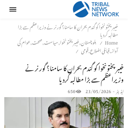
خیبرپختونخوا کو گندم بحران کا سامنا؟ گورنر نے وزیراعظم سے بڑا
مطالبہ کردیا
Home
بلوچستان,خیبر پختونخوا,سیاست,صحت,عوام کی
/
آواز,قبائلی اضلاع,قومی
/
خیبرپختونخوا کو گندم بحران کا سامنا؟ گورنر نے
وزیراعظم سے بڑا مطالبہ کردیا
650
23/05/2026
-
ایڈیٹر