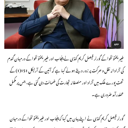
خیبرپختونخوا کے گورنر فیصل کریم کنڈی نے پنجاب اور خیبرپختونخوا کے درمیان گندم
کی آزادانہ نقل و حرکت پر زور دیتے ہوئے کہا ہے کہ آئین کے آرٹیکل 151(1) کے
تحت پورے ملک میں آزاد اور منصفانہ تجارت کی ضمانت دی گئی ہے، جس پر مکمل
عملدرآمد ضروری ہے۔
گورنر فیصل کریم کنڈی نے اپنے بیان میں کہا کہ پنجاب اور خیبرپختونخوا کے درمیان