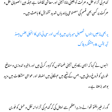
گندم کی آزاد نقل و حرکت کو یقینی بنانا آئینی اور معاشی تقاضا ہے جبکہ بین الصوبائی نقل و
حرکت پر کسی بھی قسم کی مصنوعی پابندیاں شدید تشویش کا باعث ہیں۔
یہ بھی پڑھیں: بنوں: تحصیل میریان میں پولیس اور سی ٹی ڈی کا انٹیلی جنس بیسڈ
آپریشن، 8 دہشتگرد ہلاک
انہوں نے کہا کہ ایسی رکاوٹیں آئینی ضمانتوں کو کمزور کرتی ہیں اور ذخیرہ اندوزی و منافع
خوری کو فروغ دیتی ہیں، جس کے نتیجے میں مہنگائی میں اضافہ اور عوامی مشکلات میں مزید
بوجھ بڑھتا ہے۔
گورنر خیبرپختونخوا نے وزیرِاعظم سے اپیل کی کہ گندم کی آزادانہ نقل و حمل کو فوری