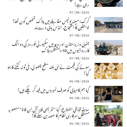
رہی ہے؟
07/08/2026
کرک: مبینہ پولیس مقابلے میں ہلاک شخص کون تھا؟
لواحقین کا احتجاج، انڈس ہائی وے بند
07/08/2026
جنوبی وزیرستان اور دیر میں سکیورٹی فورسز کی دو الگ
کارروائیوں میں 10 دہشتگرد ہلاک
07/08/2026
سونے کی قیمت نے نئی بلند سطح چھو لی، فی تولہ کتنے کا ہو
گیا؟
06/08/2026
کیا ہم کامیابی کو صرف نمبروں میں قید کر چکے ہیں؟
06/08/2026
سابقہ قبائلی اضلاع: کیا "لٹریسی فار آل اِن فاٹا" منصوبہ
مستقل سرکاری نظام کا حصہ بن سکے گا؟
06/08/2026